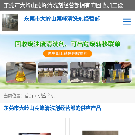
东莞市大岭山莞峰清洗剂经营部拥有的回收加工设备，大量废油回收、废清洗剂回收、废溶剂油回收、机械废油废清洗剂回收、废碳氢回收、碳氢液压油回收、碳氢二氯回收等废清洗剂处理；我们只是提供废旧化工原料的循环使用存放点，执行正规的存放，有正规的回收资质处理。同时我们公司批发零售回收级清洗剂，脱模油再生基础油，质量保证。
东莞市大岭山莞峰清洗剂经营部
废油回收
废清洗剂回收
废溶剂油回收
机械废油废清洗剂回收
废碳氢回收
碳氢液压油回收
当前位置：
首页
>
供应商机
碳氢二氯回收
回收废三四氯乙烯
东莞市大岭山莞峰清洗剂经营部的供应产品
回收废液压油
回收废切削油
回收废白电油
回收废四氯乙烯