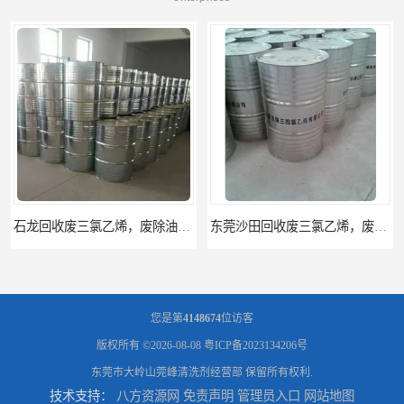
东莞沙田回收废三氯乙烯，废旧除油剂回收处理
东莞厚街回收废三氯乙烯，除油清洗剂回收五类
您是第
4148674
位访客
版权所有 ©2026-08-08
粤ICP备2023134206号
东莞市大岭山莞峰清洗剂经营部
保留所有权利.
技术支持：
八方资源网
免责声明
管理员入口
网站地图