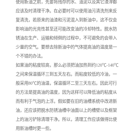
使用新油之前，先要将残存的水、油泥以及其它渣滓都
应该及时清理干净。在必要时可以使用油污清洗剂来反
复清洗，若原来的油渣和污泥混入到新油中，这不仅会
影响油的光亮性甚至还可能改变油的冷却特性。脱水防
锈油在生产、运输和倾倒的过程中，不可避免的会带入
少量的空气。要想去除新油中的气体提高油的温度是一
个不错的办法。
如果油的粘度较高，那么必须把油加热到约120℃-140℃
之间来保温循环三到五天左右。而粘度较低的冷油，一
般采用80℃的油温，保温循环二至三天左右。因此可行
的方法是提高油的温度，因为这样可以降低油的粘度从
而有利于气泡的上浮。假如要在旧的油槽系统中改进新
油，还应该把脱水防锈油槽中油面以上的槽壁以及框架
上的油污铲除清理干净。所以，清理工作应该做得比使
用新油槽时更一些。