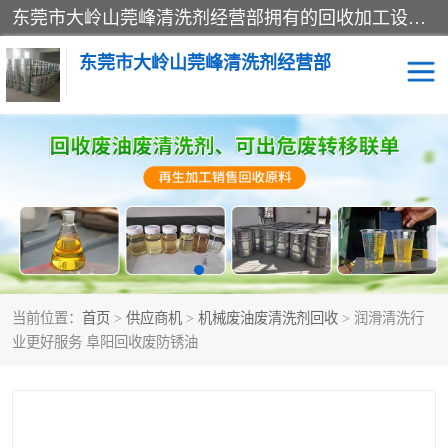
东莞市大岭山莞峰清洗剂经营部拥有的回收加工设备，大量废油回收、废清洗剂回收、废溶剂油回收、机械废油废清洗剂回收、废碳氢回收、碳氢液压油回收、碳氢二氯回收等废清洗剂处理；我们只是提供废旧化工原料的循环使用存放点，执行正规的存放，有正规的回收资质处理。同时我们公司批发零售回收级清洗剂，脱模油再生基础油，质量保证。
东莞市大岭山莞峰清洗剂经营部
废油回收
废清洗剂回收
废溶剂油回收
机械废油废清洗剂回收
废碳氢回收
碳氢液压油回收
当前位置：
首页
>
供应商机
>
机械废油废清洗剂回收
> 润滑清洗行
碳氢二氯回收
回收废三四氯乙烯
业更好服务 阜阳回收废防锈油
回收废液压油
回收废切削油
回收废白电油
回收废四氯乙烯