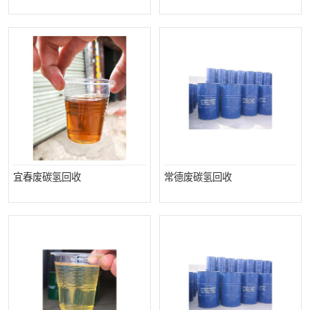
宜春废碳氢回收
常德废碳氢回收