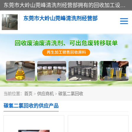
东莞市大岭山莞峰清洗剂经营部拥有的回收加工设备，大量废油回收、废清洗剂回收、废溶剂油回收、机械废油废清洗剂回收、废碳氢回收、碳氢液压油回收、碳氢二氯回收等废清洗剂处理；我们只是提供废旧化工原料的循环使用存放点，执行正规的存放，有正规的回收资质处理。同时我们公司批发零售回收级清洗剂，脱模油再生基础油，质量保证。
东莞市大岭山莞峰清洗剂经营部
废油回收
废清洗剂回收
废溶剂油回收
机械废油废清洗剂回收
废碳氢回收
碳氢液压油回收
当前位置：
首页
>
供应商机
>
碳氢二氯回收
碳氢二氯回收
回收废三四氯乙烯
碳氢二氯回收的供应产品
回收废液压油
回收废切削油
回收废白电油
回收废四氯乙烯