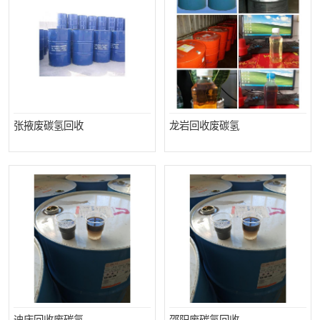
张掖废碳氢回收
龙岩回收废碳氢