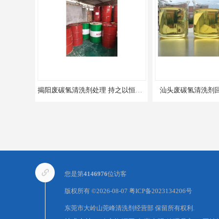
揭阳废碳氢清洗剂处理 持之以恒为客户服务
汕头废碳氢清洗剂回
您是第
4146976
位访客
版权所有 ©2026-08-07
粤ICP备2023134206号
东莞市大岭山莞峰清洗剂经营部
保留所有权利.