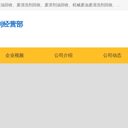
东莞市大岭山莞峰清洗剂经营部拥有的回收加工设备，大量废油回收、废清洗剂回收、废溶剂油回收、机械废油废清洗剂回收、废碳氢回收、碳氢液压油回收、碳氢二氯回收等废清洗剂处理；我们只是提供废旧化工原料的循环使用存放点，执行正规的存放，有正规的回收资质处理。同时我们公司批发零售回收级清洗剂，脱模油再生基础油，质量保证。
剂经营部
企业视频
公司介绍
公司动态