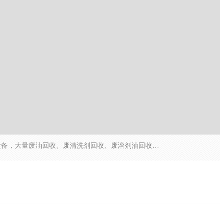
东莞市大岭山莞峰清洗剂经营部拥有的回收加工设备，大量废油回收、废清洗剂回收、废溶剂油回收、机械废油废清洗剂回收、废碳氢回收、碳氢液压油回收、碳氢二氯回收等废清洗剂处理；我们只是提供废旧化工原料的循环使用存放点，执行正规的存放，有正规的回收资质处理。同时我们公司批发零售回收级清洗剂，脱模油再生基础油，质量保证。