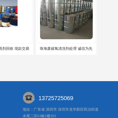
洗剂回收 现款交易
珠海废碳氢清洗剂处理 诚信为先
13725725069
地址：广东省 深圳市 深圳市龙华新区民治街道
水尾二区63栋1楼103