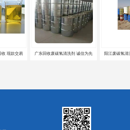
收 现款交易
广东回收废碳氢清洗剂 诚信为先
阳江废碳氢清