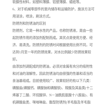
软膜性材料，如塑料薄膜、铝塑薄膜、蜡纸等。
6、对于机械零部件的室内储存和运输防护，施涂方法可
用浸涂，喷涂，刷涂方式。
防锈剂和防锈油的区别
防锈剂，它是一种水性的产品，也称防锈液，是由一些
起防锈作用的添加剂配制而成。其优点是使用方便、经
济、易清洗。防锈剂的防锈时间根据使用比例不同，可
达到1月至一年的防锈效果，对水比例越少防锈效果较
好。
由添加剂调配成的防锈油，必须对金属有充分的吸附性
和对油的溶解性，因此防锈油均由很强的性基和适当的
亲油基组成。目前使用较广、效果较好的有以下几类：
磺酸盐(磺酸钙、磺酸钠和磺酸钡)、羧酸及其盐类(十二
烯基丁二酸、环烷酸锌、N－油酰肌氨酸十八胺盐)、有
机磷酸盐类、咪唑啉盐、酯型防锈剂(羊毛脂及羊毛脂