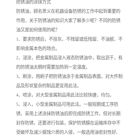
防锈油的涂抹方式
防锈油，顾名思义在机器设备防锈的工作中起到重要的
作用，关于防锈油的知识大家了解多少呢？不同的防锈
油又是如何使用的呢？
1、要求防锈后，不挂灰、不残留或低残留、不油腻、不
影响金属本色的场合。
2、浸涂，把金属制品浸入液态防锈油中，取出沥干，有
的防锈油太稠时需要加热到一定温度。
3、刷涂，用刷子把防锈油涂于金属制品表面，对大件制
品及形状复杂的制品更宜用此法。
4、喷涂，对大型金属制品用此法比较快捷，均匀。
5、浸入，小型金属制品可用此法。一般短期或工序防
锈，采用上述涂抹防锈油后即完成防锈工作，但对长期
封存防锈，还要进行包装，保护防锈膜在运输库存中不
受破坏及减少腐蚀介质的入侵，一般选用油密封性好、