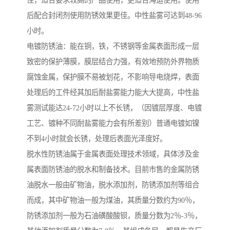
佳，适合要求较高的产品使用，更适合海运使用。使用
后配合封闭剂使用防锈效果更佳。中性盐雾可达到48-96
小时。
电镀防锈油：能在铜，铁，不锈钢等金属表面形成一层
致密的保护薄膜，膜层结合力强，有效地预防外界物质
腐蚀金属，保护膜不易被划花，不影响导电烧焊，表面
处理后的工件经其加后耐盐雾能力能大大提高，中性盐
雾测试能达24-72小时以上不长锈，（因镀层厚度、电镀
工艺、镀种不同耐盐雾能力会有所差别）普通电镀如镍
不到4小时就会长锈，处理后表面光泽度好。
脱水性防锈油属于金属表面处理技术领域，具体涉及金
属表面防锈油的脱水和制备技术。目前市售的金属防锈
油脱水一般由矿物油，脱水添加剂，防锈添加剂等组合
而成，其中矿物油一般为煤油，其质量分数约为90％，
防锈添加剂一般为石油磺酸酸钡，质量分数为2％-3％，