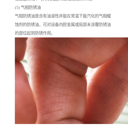
(5) 气相防锈油
气相防锈油是含有油溶性并能在常温下能汽化的气相缓
蚀剂的防锈油，可对设备内腔金属或局部未涂覆防锈油
的部位起到防锈作用。