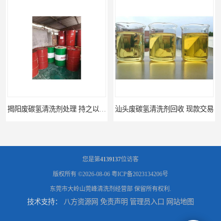
汕头废碳氢清洗剂回收 现款交易
广东回收废碳氢清洗剂 诚信为先
您是第
4139137
位访客
版权所有 ©2026-08-06
粤ICP备2023134206号
东莞市大岭山莞峰清洗剂经营部
保留所有权利.
技术支持：
八方资源网
免责声明
管理员入口
网站地图