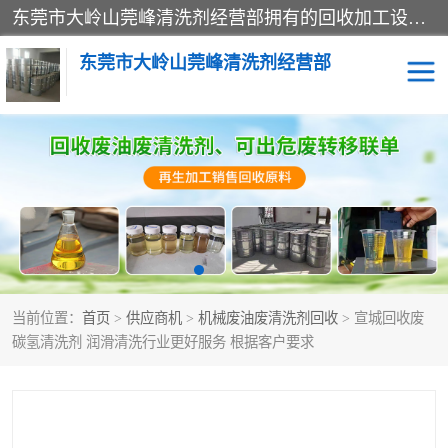
东莞市大岭山莞峰清洗剂经营部拥有的回收加工设备，大量废油回收、废清洗剂回收、废溶剂油回收、机械废油废清洗剂回收、废碳氢回收、碳氢液压油回收、碳氢二氯回收等废清洗剂处理；我们只是提供废旧化工原料的循环使用存放点，执行正规的存放，有正规的回收资质处理。同时我们公司批发零售回收级清洗剂，脱模油再生基础油，质量保证。
东莞市大岭山莞峰清洗剂经营部
废油回收
废清洗剂回收
废溶剂油回收
机械废油废清洗剂回收
废碳氢回收
碳氢液压油回收
当前位置：
首页
>
供应商机
>
机械废油废清洗剂回收
> 宣城回收废
碳氢二氯回收
回收废三四氯乙烯
碳氢清洗剂 润滑清洗行业更好服务 根据客户要求
回收废液压油
回收废切削油
回收废白电油
回收废四氯乙烯