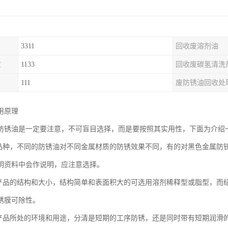
3311
回收废溶剂油
收
1133
回收废碳氢清洗
111
废防锈油回收处
用原理
防锈油是一定要注意，不可盲目选择，而是要按照其实用性，下面为介绍
属品种，不同的防锈油对不同金属材质的防锈效果不同，有的对黑色金属防
明资料中会作说明，应注意选择。
属产品的结构和大小，结构简单和表面积大的可选用溶剂稀释型或脂型，而
锈膜可除性。
属产品所处的环境和用途，分清是短期的工序防锈，还是同时带有短期润滑