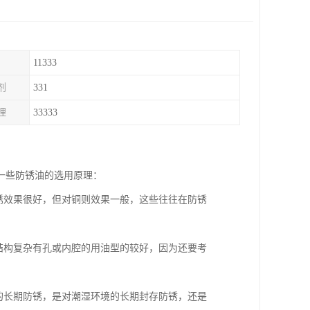
11333
剂
331
理
33333
一些防锈油的选用原理：
锈效果很好，但对铜则效果一般，这些往往在防锈
结构复杂有孔或内腔的用油型的较好，因为还要考
的长期防锈，是对潮湿环境的长期封存防锈，还是