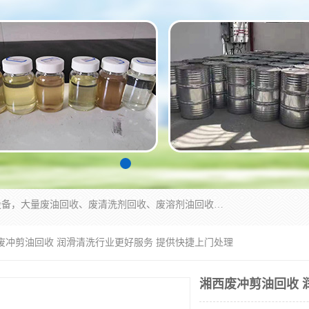
东莞市大岭山莞峰清洗剂经营部拥有的回收加工设备，大量废油回收、废清洗剂回收、废溶剂油回收、机械废油废清洗剂回收、废碳氢回收、碳氢液压油回收、碳氢二氯回收等废清洗剂处理；我们只是提供废旧化工原料的循环使用存放点，执行正规的存放，有正规的回收资质处理。同时我们公司批发零售回收级清洗剂，脱模油再生基础油，质量保证。
西废冲剪油回收 润滑清洗行业更好服务 提供快捷上门处理
湘西废冲剪油回收 