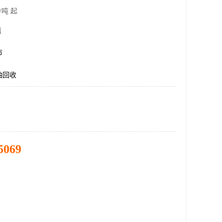
/吨 起
吨
市
油回收
5069