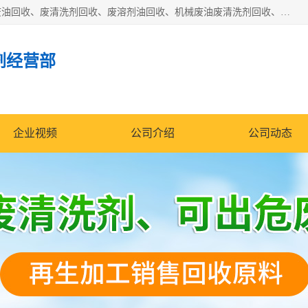
东莞市大岭山莞峰清洗剂经营部拥有的回收加工设备，大量废油回收、废清洗剂回收、废溶剂油回收、机械废油废清洗剂回收、废碳氢回收、碳氢液压油回收、碳氢二氯回收等废清洗剂处理；我们只是提供废旧化工原料的循环使用存放点，执行正规的存放，有正规的回收资质处理。同时我们公司批发零售回收级清洗剂，脱模油再生基础油，质量保证。
剂经营部
企业视频
公司介绍
公司动态