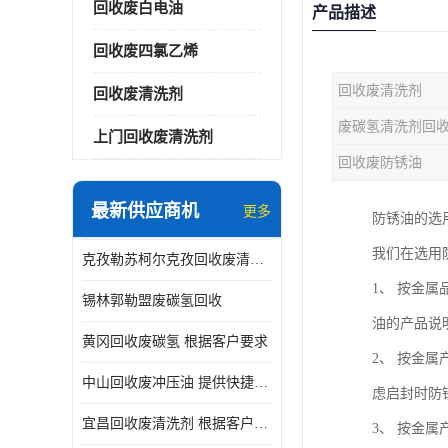
回收废白电油
产品描述
回收废四氯乙烯
回收废清洗剂
回收废清洗剂
废碳氢清洗剂回
上门回收废清洗剂
回收废防锈油
最新供应商机
更多
防锈油的选
我们在选用
克孜勒苏柯尔克孜回收废清洗剂
1、 按金
锡林郭勒盟废碳氢回收
油的产品说
黄冈回收废碳氢 根据客户要求
2、 按金
中山回收废冲压油 提供快捷上门处理
虑启封时防
宜昌回收废清洗剂 根据客户要求
3、 按金