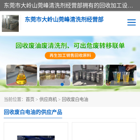
东莞市大岭山莞峰清洗剂经营部拥有的回收加工设备，大量废油回收、废清洗剂回收、废溶剂油回收、机械废油废清洗剂回收、废碳氢回收、碳氢液压油回收、碳氢二氯回收等废清洗剂处理；我们只是提供废旧化工原料的循环使用存放点，执行正规的存放，有正规的回收资质处理。同时我们公司批发零售回收级清洗剂，脱模油再生基础油，质量保证。
东莞市大岭山莞峰清洗剂经营部
废油回收
废清洗剂回收
废溶剂油回收
机械废油废清洗剂回收
废碳氢回收
碳氢液压油回收
当前位置：
首页
>
供应商机
>
回收废白电油
碳氢二氯回收
回收废三四氯乙烯
回收废白电油的供应产品
回收废液压油
回收废切削油
回收废白电油
回收废四氯乙烯