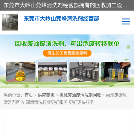
东莞市大岭山莞峰清洗剂经营部拥有的回收加工设备，大量废油回收、废清洗剂回收、废溶剂油回收、机械废油废清洗剂回收、废碳氢回收、碳氢液压油回收、碳氢二氯回收等废清洗剂处理；我们只是提供废旧化工原料的循环使用存放点，执行正规的存放，有正规的回收资质处理。同时我们公司批发零售回收级清洗剂，脱模油再生基础油，质量保证。
东莞市大岭山莞峰清洗剂经营部
废油回收
废清洗剂回收
废溶剂油回收
机械废油废清洗剂回收
废碳氢回收
碳氢液压油回收
当前位置：
首页
>
供应商机
>
机械废油废清洗剂回收
> 惠州废碳氢
碳氢二氯回收
回收废三四氯乙烯
清洗剂回收 润滑清洗行业更好服务 更好更快服务
回收废液压油
回收废切削油
回收废白电油
回收废四氯乙烯