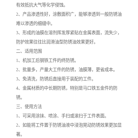
有效抵抗大气等化学侵蚀。
2、产品渗透性好，涂敷面积广，能够渗透到一般防锈油
难以渗透的细缝中。
3、形成的油膜在溶剂挥发厚紧贴在金属表面，流失少，
防护效果往往比润滑油型防锈油效果更好。
二、适用范围
1、机加工后钢铁工件的终防锈。
2、批量多，产量大工件的防锈，油膜薄，更省成本。
3、免清洗，防锈后直接用于装配的工件。
4、金属材质的中长期防锈，特别是马口铁五金件的防
锈。
三、使用方法
1、可采用涂抹、喷涂、手扫或滚扫于工件表面。
2、如能将工件置于防锈油液中浸泡晃动防锈效果更加显
著。