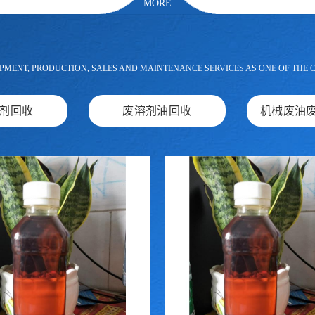
MORE
PMENT, PRODUCTION, SALES AND MAINTENANCE SERVICES AS ONE OF THE 
剂回收
废溶剂油回收