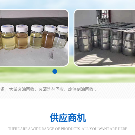
东莞市大岭山莞峰清洗剂经营部拥有的回收加工设备，大量废油回收、废清洗剂回收、废溶剂油回收、机械废油废清洗剂回收、废碳氢回收、碳氢液压油回收、碳氢二氯回收等废清洗剂处理；我们只是提供废旧化工原料的循环使用存放点，执行正规的存放，有正规的回收资质处理。同时我们公司批发零售回收级清洗剂，脱模油再生基础油，质量保证。
供应商机
THERE ARE A WIDE RANGE OF PRODUCTS. ALL YOU WANT ARE HERE