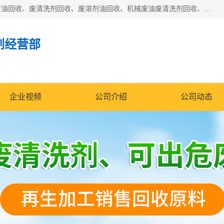
东莞市大岭山莞峰清洗剂经营部拥有的回收加工设备，大量废油回收、废清洗剂回收、废溶剂油回收、机械废油废清洗剂回收、废碳氢回收、碳氢液压油回收、碳氢二氯回收等废清洗剂处理；我们只是提供废旧化工原料的循环使用存放点，执行正规的存放，有正规的回收资质处理。同时我们公司批发零售回收级清洗剂，脱模油再生基础油，质量保证。
剂经营部
企业视频
公司介绍
公司动态