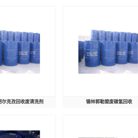
柯尔克孜回收废清洗剂
锡林郭勒盟废碳氢回收