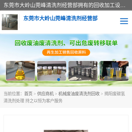
东莞市大岭山莞峰清洗剂经营部拥有的回收加工设备，大量废油回收、废清洗剂回收、废溶剂油回收、机械废油废清洗剂回收、废碳氢回收、碳氢液压油回收、碳氢二氯回收等废清洗剂处理；我们只是提供废旧化工原料的循环使用存放点，执行正规的存放，有正规的回收资质处理。同时我们公司批发零售回收级清洗剂，脱模油再生基础油，质量保证。
东莞市大岭山莞峰清洗剂经营部
废油回收
废清洗剂回收
废溶剂油回收
机械废油废清洗剂回收
废碳氢回收
碳氢液压油回收
当前位置：
首页
>
供应商机
>
机械废油废清洗剂回收
> 揭阳废碳氢
碳氢二氯回收
回收废三四氯乙烯
清洗剂处理 持之以恒为客户服务
回收废液压油
回收废切削油
回收废白电油
回收废四氯乙烯