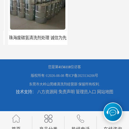
珠海废碳氢清洗剂处理 诚信为先
河源废碳氢清洗剂处理 持之以恒为客户服务
您是第
4156118
位访客
版权所有 ©2026-08-08
粤ICP备2023134206号
东莞市大岭山莞峰清洗剂经营部
保留所有权利.
技术支持：
八方资源网
免责声明
管理员入口
网站地图
阳江回收废白电油 持之以恒为客户服务
梅州回收废碳氢清洗剂 现款交易