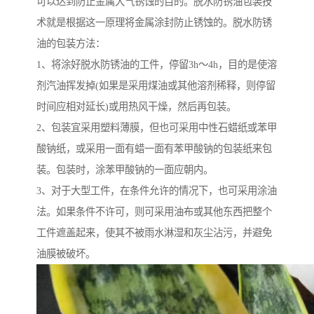
可以达到防止金属大气锈蚀的目的。脱水防锈油包装技
术就是根据这一原理将金属涂封防止锈蚀的。脱水防锈
油的包装方法：
1、将涂好脱水防锈油的工件，停留3h～4h，目的是使溶
剂汽油挥发掉(如果是采用煤油或其他溶剂稀释，则停留
时间应相对延长)或用热风干燥，然后再包装。
2、包装宜采用塑料薄膜，但也可采用中性石蜡纸或苯甲
酸钠纸，或采用一面有蜡一面有苯甲酸钠的包装纸来包
装。包装时，涂苯甲酸钠的一面应朝内。
3、对于大型工件，在条件允许的情况下，也可采用涂油
法。如果条件不许可，则可采用油布或其他东西把整个
工件遮盖起来，使其不被雨水淋湿和灰尘沾污，并避免
油膜被破坏。