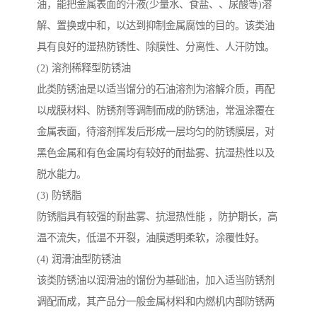
油，能把金属表面的汗液(少量水、食盐、、尿酸等)溶
解、置换或中和，以达到抑制金属腐蚀的目的。该类油
具有良好的湿热防锈性、除膜性、分离性、人汗防蚀。
(2) 溶剂稀释型防锈油
此类防锈油是以适当馏分的石油溶剂为溶解介质，再配
以成膜材料、防锈剂等调制而成的防锈油，常温涂覆在
金属表面，待溶剂挥发后形成一层均匀的防锈膜层，对
黑色金属和有色金属均有较好的耐盐雾、抗湿热性以及
脱水能力。
(3) 防锈脂
防锈脂具有较强的耐盐雾、抗湿热性能 ，防护期长，高
温不流失，低温不开裂，油膜透明柔软，涂覆性好。
(4) 润滑油型防锈油
该类防锈油以润滑油的馏份为基础油，加入适当防锈剂
调配而成，其产品分一般金属材料和内燃机内部防锈两