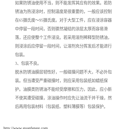
如果防锈油使用不当，则不能发挥其应有的效果。若防
锈油为热浸涂时，控制温度是很重要的，一般应该控制
在65摄氏度～95摄氏度。对于大型工件，应在浸涂容器
中停留一段时间，否则骤然凝结的涂层太厚而容易滑
落，还应使整个工件浸没。若采用溶剂稀释型防锈油，
则浸涂后应停留一段时间，让溶剂充分挥发后才能进行
包装。
3、包装不良。
脱水防锈油膜层韧性好，一般碰撞问题不大，不必外包
装。但当遭受严重碰撞时，则应采用包装纸如蜡纸保
护。油膜类防锈油不能经受摩擦和压力，因此，应小新
不使其遭受碰撞，涂油操作时应先让油流干并干燥，然
后再用包装材料（包装纸、塑料薄膜等）包装保护。
http://www.guanfengg.com