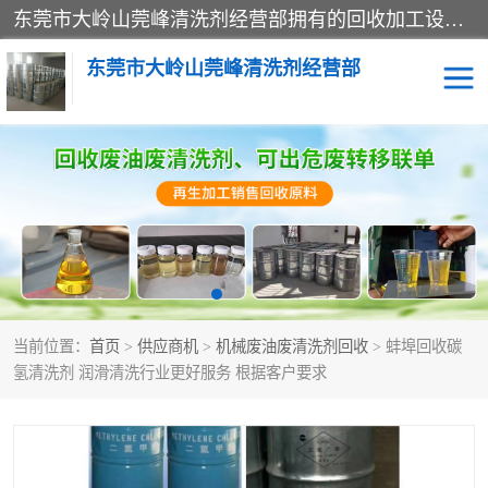
东莞市大岭山莞峰清洗剂经营部拥有的回收加工设备，大量废油回收、废清洗剂回收、废溶剂油回收、机械废油废清洗剂回收、废碳氢回收、碳氢液压油回收、碳氢二氯回收等废清洗剂处理；我们只是提供废旧化工原料的循环使用存放点，执行正规的存放，有正规的回收资质处理。同时我们公司批发零售回收级清洗剂，脱模油再生基础油，质量保证。
东莞市大岭山莞峰清洗剂经营部
废油回收
废清洗剂回收
废溶剂油回收
机械废油废清洗剂回收
废碳氢回收
碳氢液压油回收
当前位置：
首页
>
供应商机
>
机械废油废清洗剂回收
> 蚌埠回收碳
碳氢二氯回收
回收废三四氯乙烯
氢清洗剂 润滑清洗行业更好服务 根据客户要求
回收废液压油
回收废切削油
回收废白电油
回收废四氯乙烯