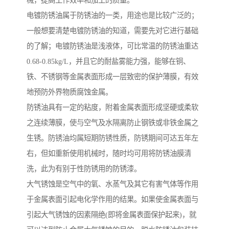
械，提高工作效率和加工的质量。
电镀防锈油属于防锈油的一类，用途也是比较广泛的；
一般想要清楚电镀防锈油的知道，需要先对它进行基础
的了解；电镀防锈油是浅液体，可比常温的防锈油重达
0.68-0.85kg/L，并且它的耐盐雾能力强，能够在铜、
铁、不锈钢等金属表面形成一层致密的保护薄膜，有效
地预防外界物质腐蚀金属。
防锈油具有一定的粘度，附着金属表面形成坚硬或柔软
之连续薄膜，使与空气及水隔离防止钢铁或非铁金属之
生锈。防锈油均属短期防锈性质，防锈期间可达五年左
右，但如重新使用机械时，随时均可用将防锈油膜清
洗，此为有别于性防锈用的防锈漆。
大气锈蚀是空气中的氧、水蒸气及其它有害气体等作用
于金属表面引起电化学作用的结果。如果使金属表面与
引起大气锈蚀的因素隔绝(即将金属表面保护起来)，就