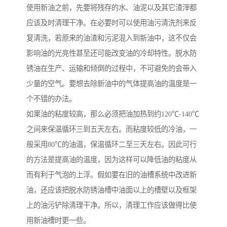
使用新油之前，先要将残存的水、油泥以及其它渣滓都
应该及时清理干净。在必要时可以使用油污清洗剂来反
复清洗，若原来的油渣和污泥混入到新油中，这不仅会
影响油的光亮性甚至还可能改变油的冷却特性。脱水防
锈油在生产、运输和倾倒的过程中，不可避免的会带入
少量的空气。要想去除新油中的气体提高油的温度是一
个不错的办法。
如果油的粘度较高，那么必须把油加热到约120℃-140℃
之间来保温循环三到五天左右。而粘度较低的冷油，一
般采用80℃的油温，保温循环二至三天左右。因此可行
的方法是提高油的温度，因为这样可以降低油的粘度从
而有利于气泡的上浮。假如要在旧的油槽系统中改进新
油，还应该把脱水防锈油槽中油面以上的槽壁以及框架
上的油污铲除清理干净。所以，清理工作应该做得比使
用新油槽时更一些。