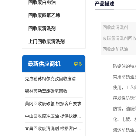
回收废白电油
产品描述
回收废四氯乙烯
回收废清洗剂
回收废清洗剂
废碳氢清洗剂回
上门回收废清洗剂
回收废防锈油
最新供应商机
更多
防锈油的特
常用防锈油
克孜勒苏柯尔克孜回收废清洗剂
使用，工艺
锡林郭勒盟废碳氢回收
挥发性防锈
黄冈回收废碳氢 根据客户要求
防锈，油膜
中山回收废冲压油 提供快捷上门处理
化、电镀、
宜昌回收废清洗剂 根据客户要求
海运防锈油