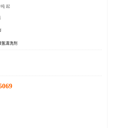
/吨 起
吨
市
碳氢清洗剂
5069