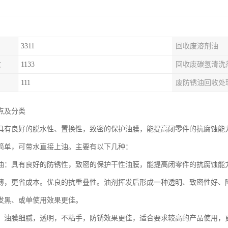
3311
回收废溶剂油
收
1133
回收废碳氢清洗
111
废防锈油回收处
点及分类
具有良好的脱水性、置换性，致密的保护油膜，能提高闭零件的抗腐蚀能
简单，可带水直接上油。主要有以下几种：
油：具有良好的防锈性，致密的保护干性油膜，能提高闭零件的抗腐蚀能
薄，更省成本。优良的抗重叠性。油剂挥发后形成一种透明、致密性好、
发黑、或单使用效果更佳。
：油膜细腻，透明，不粘手，防锈效果更佳，适合要求较高的产品使用，