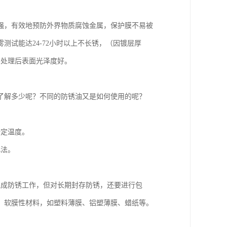
强，有效地预防外界物质腐蚀金属，保护膜不易被
试能达24-72小时以上不长锈，（因镀层厚
，处理后表面光泽度好。
了解多少呢？不同的防锈油又是如何使用的呢？
一定温度。
此法。
完成防锈工作，但对长期封存防锈，还要进行包
、软膜性材料，如塑料薄膜、铝塑薄膜、蜡纸等。