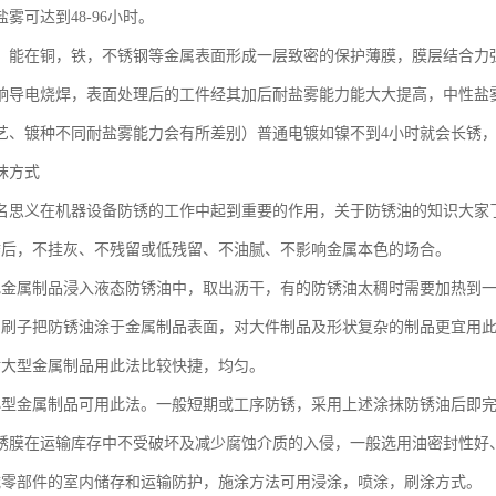
雾可达到48-96小时。
：能在铜，铁，不锈钢等金属表面形成一层致密的保护薄膜，膜层结合力
响导电烧焊，表面处理后的工件经其加后耐盐雾能力能大大提高，中性盐雾测
艺、镀种不同耐盐雾能力会有所差别）普通电镀如镍不到4小时就会长锈
抹方式
名思义在机器设备防锈的工作中起到重要的作用，关于防锈油的知识大家
锈后，不挂灰、不残留或低残留、不油腻、不影响金属本色的场合。
把金属制品浸入液态防锈油中，取出沥干，有的防锈油太稠时需要加热到
用刷子把防锈油涂于金属制品表面，对大件制品及形状复杂的制品更宜用
对大型金属制品用此法比较快捷，均匀。
小型金属制品可用此法。一般短期或工序防锈，采用上述涂抹防锈油后即
锈膜在运输库存中不受破坏及减少腐蚀介质的入侵，一般选用油密封性好
械零部件的室内储存和运输防护，施涂方法可用浸涂，喷涂，刷涂方式。