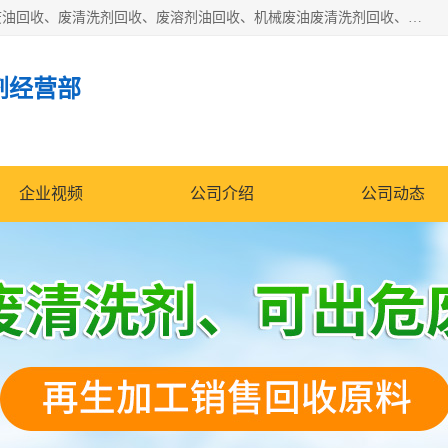
东莞市大岭山莞峰清洗剂经营部拥有的回收加工设备，大量废油回收、废清洗剂回收、废溶剂油回收、机械废油废清洗剂回收、废碳氢回收、碳氢液压油回收、碳氢二氯回收等废清洗剂处理；我们只是提供废旧化工原料的循环使用存放点，执行正规的存放，有正规的回收资质处理。同时我们公司批发零售回收级清洗剂，脱模油再生基础油，质量保证。
剂经营部
企业视频
公司介绍
公司动态