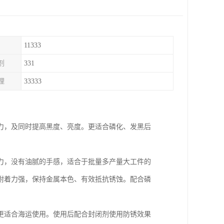
11333
剂
331
理
33333
力，及同时提高黑度、亮度。更适合磷化、发黑后
力，没有油腻的手感，适合于批量多产量大工件的
附着力强，保持金属本色、有效抵抗锈蚀。配合磷
更适合海运使用。使用后配合封闭剂使用防锈效果