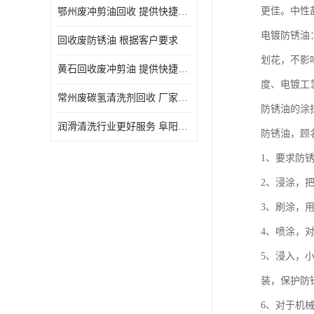
更佳。中性盐
鄂州废冲剪油回收 提供快捷上门处理
电镀防锈油
回收废防锈油 根据客户要求
划花，不影
黄石回收废冲剪油 提供快捷上门处理
度、电镀工
常州废碳氢清洗剂回收 厂家价格
防锈油的涂
润滑清洗行业更好服务 阜阳回收废防锈油
防锈油，顾
1、要求防
2、浸涂，
3、刷涂，
4、喷涂，
5、浸入，
装，保护防
6、对于机