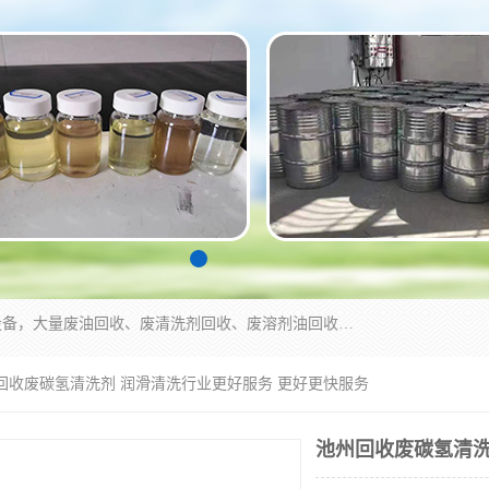
东莞市大岭山莞峰清洗剂经营部拥有的回收加工设备，大量废油回收、废清洗剂回收、废溶剂油回收、机械废油废清洗剂回收、废碳氢回收、碳氢液压油回收、碳氢二氯回收等废清洗剂处理；我们只是提供废旧化工原料的循环使用存放点，执行正规的存放，有正规的回收资质处理。同时我们公司批发零售回收级清洗剂，脱模油再生基础油，质量保证。
州回收废碳氢清洗剂 润滑清洗行业更好服务 更好更快服务
池州回收废碳氢清洗