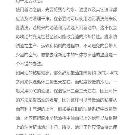
用一定要注意。
使用新油之前，先要将残存的水、油泥以及其它渣滓都
应该及时清理干净。在必要时可以使用油污清洗剂来反
复清洗，若原来的油渣和污泥混入到新油中，这不仅会
影响油的光亮性甚至还可能改变油的冷却特性。脱水防
锈油在生产、运输和倾倒的过程中，不可避免的会带入
少量的空气。要想去除新油中的气体提高油的温度是一
个不错的办法。
如果油的粘度较高，那么必须把油加热到约120℃-140℃
之间来保温循环三到五天左右。而粘度较低的冷油，一
般采用80℃的油温，保温循环二至三天左右。因此可行
的方法是提高油的温度，因为这样可以降低油的粘度从
而有利于气泡的上浮。假如要在旧的油槽系统中改进新
油，还应该把脱水防锈油槽中油面以上的槽壁以及框架
上的油污铲除清理干净。所以，清理工作应该做得比使