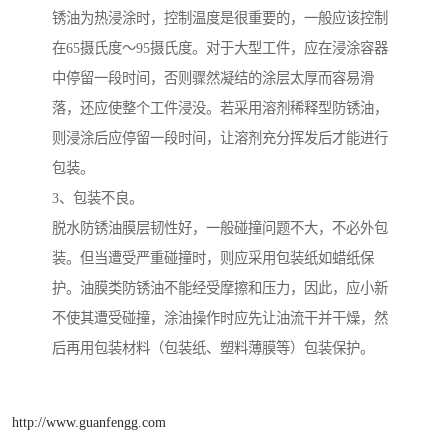
锈油为热浸涂时，控制温度是很重要的，一般应该控制
在65摄氏度～95摄氏度。对于大型工件，应在浸涂容器
中停留一段时间，否则骤然凝结的涂层太厚而容易滑
落，还应使整个工件浸没。若采用溶剂稀释型防锈油，
则浸涂后应停留一段时间，让溶剂充分挥发后才能进行
包装。
3、包装不良。
脱水防锈油膜层韧性好，一般碰撞问题不大，不必外包
装。但当遭受严重碰撞时，则应采用包装纸如蜡纸保
护。油膜类防锈油不能经受摩擦和压力，因此，应小新
不使其遭受碰撞，涂油操作时应先让油流干并干燥，然
后再用包装材料（包装纸、塑料薄膜等）包装保护。
http://www.guanfengg.com