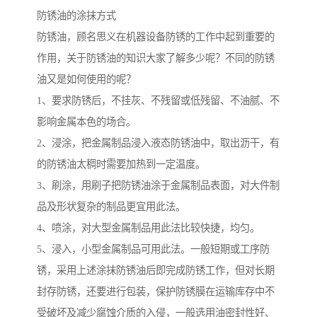
防锈油的涂抹方式
防锈油，顾名思义在机器设备防锈的工作中起到重要的
作用，关于防锈油的知识大家了解多少呢？不同的防锈
油又是如何使用的呢？
1、要求防锈后，不挂灰、不残留或低残留、不油腻、不
影响金属本色的场合。
2、浸涂，把金属制品浸入液态防锈油中，取出沥干，有
的防锈油太稠时需要加热到一定温度。
3、刷涂，用刷子把防锈油涂于金属制品表面，对大件制
品及形状复杂的制品更宜用此法。
4、喷涂，对大型金属制品用此法比较快捷，均匀。
5、浸入，小型金属制品可用此法。一般短期或工序防
锈，采用上述涂抹防锈油后即完成防锈工作，但对长期
封存防锈，还要进行包装，保护防锈膜在运输库存中不
受破坏及减少腐蚀介质的入侵，一般选用油密封性好、