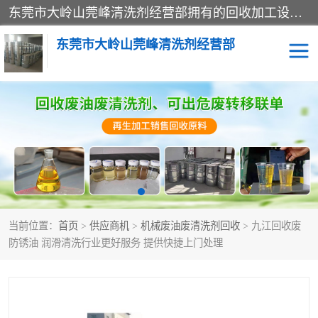
东莞市大岭山莞峰清洗剂经营部拥有的回收加工设备，大量废油回收、废清洗剂回收、废溶剂油回收、机械废油废清洗剂回收、废碳氢回收、碳氢液压油回收、碳氢二氯回收等废清洗剂处理；我们只是提供废旧化工原料的循环使用存放点，执行正规的存放，有正规的回收资质处理。同时我们公司批发零售回收级清洗剂，脱模油再生基础油，质量保证。
东莞市大岭山莞峰清洗剂经营部
废油回收
废清洗剂回收
废溶剂油回收
机械废油废清洗剂回收
废碳氢回收
碳氢液压油回收
当前位置：
首页
>
供应商机
>
机械废油废清洗剂回收
> 九江回收废
碳氢二氯回收
回收废三四氯乙烯
防锈油 润滑清洗行业更好服务 提供快捷上门处理
回收废液压油
回收废切削油
回收废白电油
回收废四氯乙烯