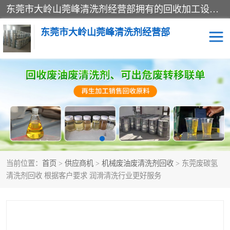
东莞市大岭山莞峰清洗剂经营部拥有的回收加工设备，大量废油回收、废清洗剂回收、废溶剂油回收、机械废油废清洗剂回收、废碳氢回收、碳氢液压油回收、碳氢二氯回收等废清洗剂处理；我们只是提供废旧化工原料的循环使用存放点，执行正规的存放，有正规的回收资质处理。同时我们公司批发零售回收级清洗剂，脱模油再生基础油，质量保证。
东莞市大岭山莞峰清洗剂经营部
废油回收
废清洗剂回收
废溶剂油回收
机械废油废清洗剂回收
废碳氢回收
碳氢液压油回收
当前位置：
首页
>
供应商机
>
机械废油废清洗剂回收
> 东莞废碳氢
碳氢二氯回收
回收废三四氯乙烯
清洗剂回收 根据客户要求 润滑清洗行业更好服务
回收废液压油
回收废切削油
回收废白电油
回收废四氯乙烯