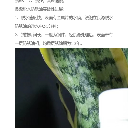
锈短、长、锈多，其转速慢。
良源脱水防锈油突破性进展：
1、脱水速度快，表面有金属片的水膜，浸泡在良源脱水
防锈油的净水中2-5分钟；
2、锈蚀时间长，一般为钢件，经良源处理后，表面带有
一层防锈油相，均质层锈蚀期为1-2年。