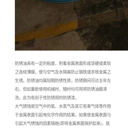
防锈油具有一定的粘度，附着金属表面形成坚硬或柔软
之连续薄膜，使与空气及水隔离防止钢铁或非铁金属之
生锈。防锈油均属短期防锈性质，防锈期间可达五年左
右，但如重新使用机械时，随时均可用将防锈油膜清
洗，此为有别于性防锈用的防锈漆。
大气锈蚀是空气中的氧、水蒸气及其它有害气体等作用
于金属表面引起电化学作用的结果。如果使金属表面与
引起大气锈蚀的因素隔绝(即将金属表面保护起来)，就