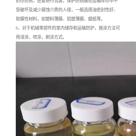
封存防锈，还要进行包装，保护防锈膜在运输库存中不
受破坏及减少腐蚀介质的入侵，一般选用油密封性好、
软膜性材料，如塑料薄膜、铝塑薄膜、蜡纸等。
6、对于机械零部件的室内储存和运输防护，施涂方法可
用浸涂，喷涂，刷涂方式。