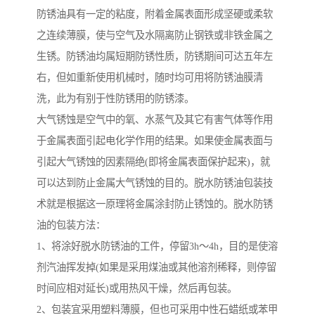
防锈油具有一定的粘度，附着金属表面形成坚硬或柔软
之连续薄膜，使与空气及水隔离防止钢铁或非铁金属之
生锈。防锈油均属短期防锈性质，防锈期间可达五年左
右，但如重新使用机械时，随时均可用将防锈油膜清
洗，此为有别于性防锈用的防锈漆。
大气锈蚀是空气中的氧、水蒸气及其它有害气体等作用
于金属表面引起电化学作用的结果。如果使金属表面与
引起大气锈蚀的因素隔绝(即将金属表面保护起来)，就
可以达到防止金属大气锈蚀的目的。脱水防锈油包装技
术就是根据这一原理将金属涂封防止锈蚀的。脱水防锈
油的包装方法：
1、将涂好脱水防锈油的工件，停留3h～4h，目的是使溶
剂汽油挥发掉(如果是采用煤油或其他溶剂稀释，则停留
时间应相对延长)或用热风干燥，然后再包装。
2、包装宜采用塑料薄膜，但也可采用中性石蜡纸或苯甲