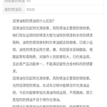
回收废防锈油
111
废防锈油回收处理
33333
润滑油和防锈油有什么区别？
润滑油仅仅起到光滑效果，而防锈油主要是防锈效果。
咱们现在运用的防锈漆大致为油性防锈漆和水性防锈漆
两种。油性防锈漆使材料外表油腻去除艰难，已很少运
用。油性防锈漆运用方便，廉，但因富含亚硝酸盐、铬
酸盐等有毒物质，对操作人员损害较大，已约束运用，
且此类产品功能单一，不能满足磁性合金材料的防锈要
求。
润滑油仅仅起到光滑效果。而防锈油主要是防锈效果。
当然润滑型防锈油，在试车过程中能够当作光滑油运
用，今后也能够参加光滑油持续运用，不用换掉。其它
类型的防锈油不适于用作光滑油。