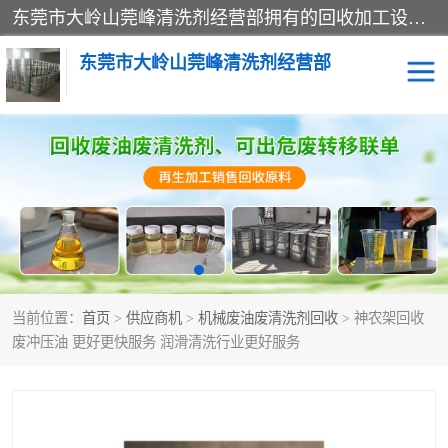
东莞市大岭山莞峰清洗剂经营部拥有的回收加工设备，大量废油回收、废清洗剂回收、废溶剂油回收、机械废油废清洗剂回收、废碳氢回收、碳氢液压油回收、碳氢二氯回收等废清洗剂处理；我们只是提供废旧化工原料的循环使用存放点，执行正规的存放，有正规的回收资质处理。同时我们公司批发零售回收级清洗剂，脱模油再生基础油，质量保证。
东莞市大岭山莞峰清洗剂经营部
废油回收
废清洗剂回收
废溶剂油回收
机械废油废清洗剂回收
废碳氢回收
碳氢液压油回收
当前位置：
首页
>
供应商机
>
机械废油废清洗剂回收
> 神农架回收
碳氢二氯回收
回收废三四氯乙烯
废冲压油 更好更快服务 润滑清洗行业更好服务
回收废液压油
回收废切削油
回收废白电油
回收废四氯乙烯