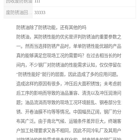
回收废防锈油
111
废防锈油回收处理
33333
防锈油除了防锈功能，还有其他的吗
防锈油，其防锈性能的优劣是评判防锈油的重要参数之
一。然而当选择防锈产品时，单单防锈性能优越的产品
真的能够满足您现场工况的需要吗？在过去相当长的时
间内，不少钢厂对防锈油的性能需求认知，仅仅停留在
“防锈性能好”就行的层面，因此造成了多的应用问题。
造成这样的原因有很多，冲压后大面积锈蚀；未考虑前
后工序的影响而导致的油品兼容、清洗以及冲压润滑问
题；油品流淌而导致的现场工况环境脏乱、钢卷部分生
锈、开卷油膜不均等等情况。中国幅员辽阔，钢厂的分
布其广泛。由于南北气候、运输条件差异巨大，终端客
户加工处理要求又各不相同，因此不同冷轧厂及其用户