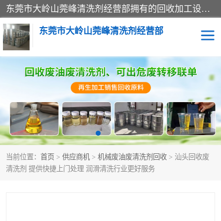
东莞市大岭山莞峰清洗剂经营部拥有的回收加工设备，大量废油回收、废清洗剂回收、废溶剂油回收、机械废油废清洗剂回收、废碳氢回收、碳氢液压油回收、碳氢二氯回收等废清洗剂处理；我们只是提供废旧化工原料的循环使用存放点，执行正规的存放，有正规的回收资质处理。同时我们公司批发零售回收级清洗剂，脱模油再生基础油，质量保证。
东莞市大岭山莞峰清洗剂经营部
废油回收
废清洗剂回收
废溶剂油回收
机械废油废清洗剂回收
废碳氢回收
碳氢液压油回收
当前位置：
首页
>
供应商机
>
机械废油废清洗剂回收
> 汕头回收废
碳氢二氯回收
回收废三四氯乙烯
清洗剂 提供快捷上门处理 润滑清洗行业更好服务
回收废液压油
回收废切削油
回收废白电油
回收废四氯乙烯