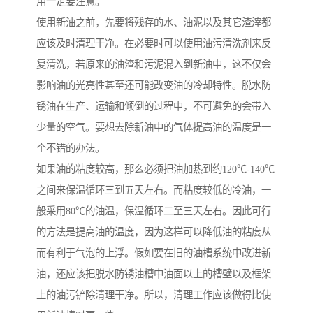
用一定要注意。
使用新油之前，先要将残存的水、油泥以及其它渣滓都
应该及时清理干净。在必要时可以使用油污清洗剂来反
复清洗，若原来的油渣和污泥混入到新油中，这不仅会
影响油的光亮性甚至还可能改变油的冷却特性。脱水防
锈油在生产、运输和倾倒的过程中，不可避免的会带入
少量的空气。要想去除新油中的气体提高油的温度是一
个不错的办法。
如果油的粘度较高，那么必须把油加热到约120℃-140℃
之间来保温循环三到五天左右。而粘度较低的冷油，一
般采用80℃的油温，保温循环二至三天左右。因此可行
的方法是提高油的温度，因为这样可以降低油的粘度从
而有利于气泡的上浮。假如要在旧的油槽系统中改进新
油，还应该把脱水防锈油槽中油面以上的槽壁以及框架
上的油污铲除清理干净。所以，清理工作应该做得比使