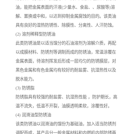
油，能把金属表面的汗液(少量水、食盐、、尿酸等)溶
解、置换或中和，以达到抑制金属腐蚀的目的。该类油
具有良好的湿热防锈性、除膜性、分离性、人汗防蚀。
(2) 溶剂稀释型防锈油
此类防锈油是以适当馏分的石油溶剂为溶解介质，再配
以成膜材料、防锈剂等调制而成的防锈油，常温涂覆在
金属表面，待溶剂挥发后形成一层均匀的防锈膜层，对
黑色金属和有色金属均有较好的耐盐雾、抗湿热性以及
脱水能力。
(3) 防锈脂
防锈脂具有较强的耐盐雾、抗湿热性能 ，防护期长，高
温不流失，低温不开裂，油膜透明柔软，涂覆性好。
(4) 润滑油型防锈油
该类防锈油以润滑油的馏份为基础油，加入适当防锈剂
调配而成，其产品分一般金属材料和内燃机内部防锈两