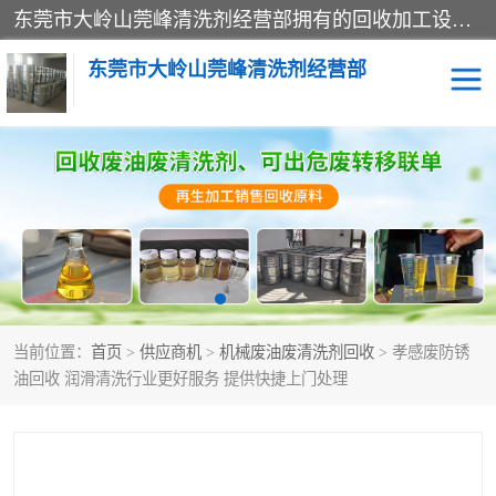
东莞市大岭山莞峰清洗剂经营部拥有的回收加工设备，大量废油回收、废清洗剂回收、废溶剂油回收、机械废油废清洗剂回收、废碳氢回收、碳氢液压油回收、碳氢二氯回收等废清洗剂处理；我们只是提供废旧化工原料的循环使用存放点，执行正规的存放，有正规的回收资质处理。同时我们公司批发零售回收级清洗剂，脱模油再生基础油，质量保证。
东莞市大岭山莞峰清洗剂经营部
废油回收
废清洗剂回收
废溶剂油回收
机械废油废清洗剂回收
废碳氢回收
碳氢液压油回收
当前位置：
首页
>
供应商机
>
机械废油废清洗剂回收
> 孝感废防锈
碳氢二氯回收
回收废三四氯乙烯
油回收 润滑清洗行业更好服务 提供快捷上门处理
回收废液压油
回收废切削油
回收废白电油
回收废四氯乙烯