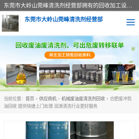
东莞市大岭山莞峰清洗剂经营部拥有的回收加工设备，大量废油回收、废清洗剂回收、废溶剂油回收、机械废油废清洗剂回收、废碳氢回收、碳氢液压油回收、碳氢二氯回收等废清洗剂处理；我们只是提供废旧化工原料的循环使用存放点，执行正规的存放，有正规的回收资质处理。同时我们公司批发零售回收级清洗剂，脱模油再生基础油，质量保证。
东莞市大岭山莞峰清洗剂经营部
废油回收
废清洗剂回收
废溶剂油回收
机械废油废清洗剂回收
废碳氢回收
碳氢液压油回收
当前位置：
首页
>
供应商机
>
机械废油废清洗剂回收
> 合肥废冲剪
碳氢二氯回收
回收废三四氯乙烯
油回收 提供快捷上门处理 润滑清洗行业更好服务
回收废液压油
回收废切削油
回收废白电油
回收废四氯乙烯