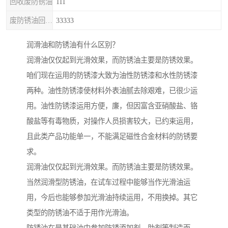
回收废防锈油
111
废防锈油回收处理
33333
润滑油和防锈油有什么区别？
润滑油仅仅起到光滑效果，而防锈油主要是防锈效果。
咱们现在运用的防锈漆大致为油性防锈漆和水性防锈漆
两种。油性防锈漆使材料外表油腻去除艰难，已很少运
用。油性防锈漆运用方便，廉，但因富含亚硝酸盐、铬
酸盐等有毒物质，对操作人员损害较大，已约束运用，
且此类产品功能单一，不能满足磁性合金材料的防锈要
求。
润滑油仅仅起到光滑效果。而防锈油主要是防锈效果。
当然润滑型防锈油，在试车过程中能够当作光滑油运
用，今后也能够参加光滑油持续运用，不用换掉。其它
类型的防锈油不适于用作光滑油。