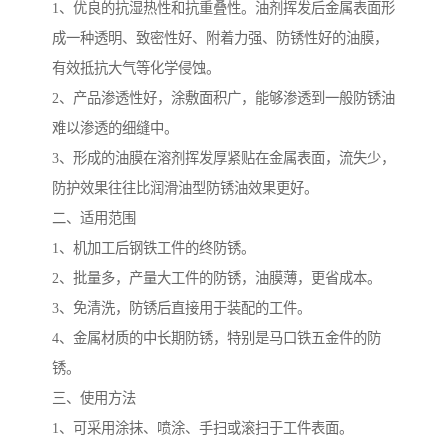
1、优良的抗湿热性和抗重叠性。油剂挥发后金属表面形
成一种透明、致密性好、附着力强、防锈性好的油膜，
有效抵抗大气等化学侵蚀。
2、产品渗透性好，涂敷面积广，能够渗透到一般防锈油
难以渗透的细缝中。
3、形成的油膜在溶剂挥发厚紧贴在金属表面，流失少，
防护效果往往比润滑油型防锈油效果更好。
二、适用范围
1、机加工后钢铁工件的终防锈。
2、批量多，产量大工件的防锈，油膜薄，更省成本。
3、免清洗，防锈后直接用于装配的工件。
4、金属材质的中长期防锈，特别是马口铁五金件的防
锈。
三、使用方法
1、可采用涂抹、喷涂、手扫或滚扫于工件表面。