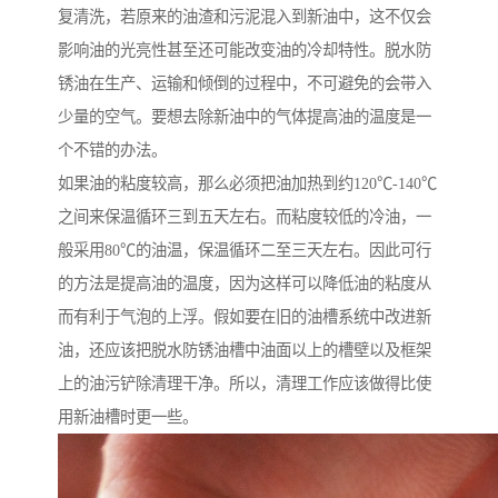
复清洗，若原来的油渣和污泥混入到新油中，这不仅会
影响油的光亮性甚至还可能改变油的冷却特性。脱水防
锈油在生产、运输和倾倒的过程中，不可避免的会带入
少量的空气。要想去除新油中的气体提高油的温度是一
个不错的办法。
如果油的粘度较高，那么必须把油加热到约120℃-140℃
之间来保温循环三到五天左右。而粘度较低的冷油，一
般采用80℃的油温，保温循环二至三天左右。因此可行
的方法是提高油的温度，因为这样可以降低油的粘度从
而有利于气泡的上浮。假如要在旧的油槽系统中改进新
油，还应该把脱水防锈油槽中油面以上的槽壁以及框架
上的油污铲除清理干净。所以，清理工作应该做得比使
用新油槽时更一些。