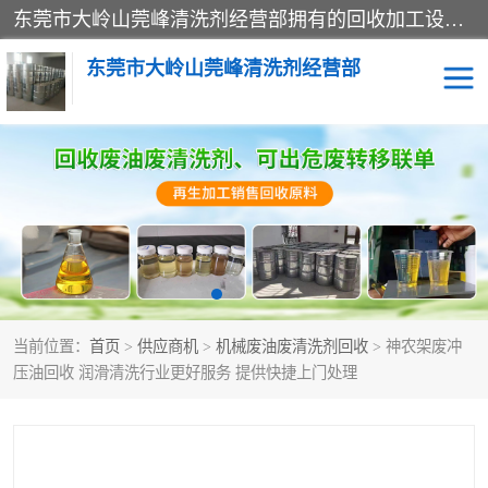
东莞市大岭山莞峰清洗剂经营部拥有的回收加工设备，大量废油回收、废清洗剂回收、废溶剂油回收、机械废油废清洗剂回收、废碳氢回收、碳氢液压油回收、碳氢二氯回收等废清洗剂处理；我们只是提供废旧化工原料的循环使用存放点，执行正规的存放，有正规的回收资质处理。同时我们公司批发零售回收级清洗剂，脱模油再生基础油，质量保证。
东莞市大岭山莞峰清洗剂经营部
废油回收
废清洗剂回收
废溶剂油回收
机械废油废清洗剂回收
废碳氢回收
碳氢液压油回收
当前位置：
首页
>
供应商机
>
机械废油废清洗剂回收
> 神农架废冲
碳氢二氯回收
回收废三四氯乙烯
压油回收 润滑清洗行业更好服务 提供快捷上门处理
回收废液压油
回收废切削油
回收废白电油
回收废四氯乙烯