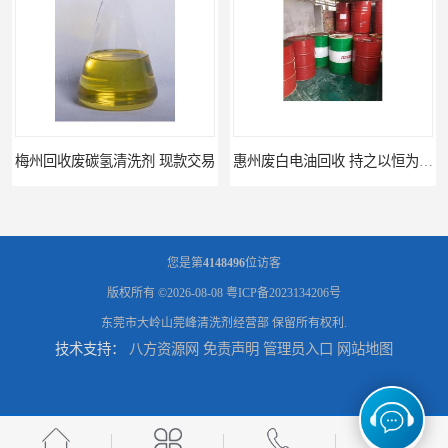
梅州回收废碳氢清洗剂 现款交易
惠州废白电油回收 持之以恒为客户服务
您是第
4148496
位访客
版权所有 ©2026-08-08
粤ICP备2023134206号
东莞市大岭山莞峰清洗剂经营部
保留所有权利.
技术支持：
八方资源网
免责声明
管理员入口
网站地图
清远废碳氢清洗剂回收 诚信为先
广州回收废UV光油，废UV光油回收价格多少