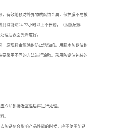
强，有效地预防外界物质腐蚀金属，保护膜不易被
试能达24-72小时以上不长锈，（因镀层厚
，处理后表面光泽度好。
这一原理将金属涂封防止锈蚀的。用脱水防锈油封
油要采用不同的方法进行涂敷。采用防锈油包装的
，应冷却到接近室温后再进行处理。
材料。
除去防锈剂会影响产品性能的时候，应不使用防锈