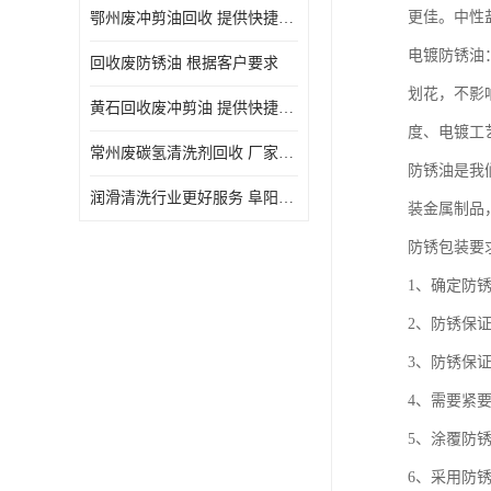
更佳。中性盐
鄂州废冲剪油回收 提供快捷上门处理
电镀防锈油
回收废防锈油 根据客户要求
划花，不影
黄石回收废冲剪油 提供快捷上门处理
度、电镀工
常州废碳氢清洗剂回收 厂家价格
防锈油是我
润滑清洗行业更好服务 阜阳回收废防锈油
装金属制品
防锈包装要
1、确定防
2、防锈保
3、防锈保
4、需要紧
5、涂覆防
6、采用防