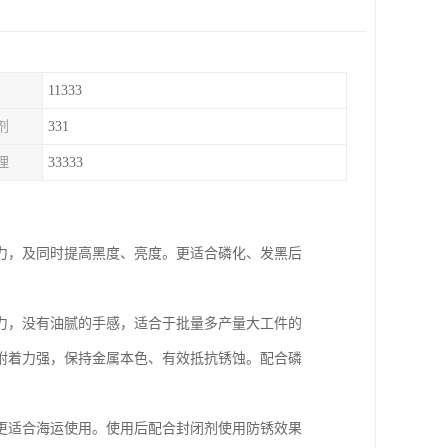
11333
剂
331
理
33333
力，及同时提高黑度、亮度。更适合磷化、发黑后
力，没有油腻的手感，适合于批量多产量大工件的
附着力强，保持金属本色、有效抵抗锈蚀。配合磷
更适合海运使用。使用后配合封闭剂使用防锈效果