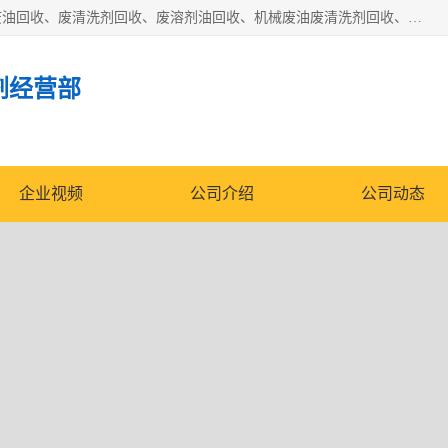
东莞市大岭山莞峰清洗剂经营部拥有的回收加工设备，大量废油回收、废清洗剂回收、废溶剂油回收、机械废油废清洗剂回收、废碳氢回收、碳氢液压油回收、碳氢二氯回收等废清洗剂处理；我们只是提供废旧化工原料的循环使用存放点，执行正规的存放，有正规的回收资质处理。同时我们公司批发零售回收级清洗剂，脱模油再生基础油，质量保证。
剂经营部
企业视频
公司介绍
公司动态