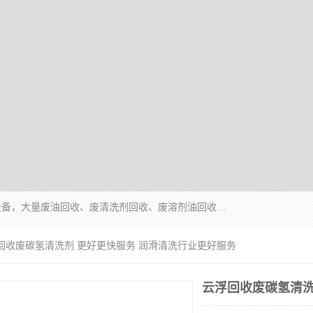
东莞市大岭山莞峰清洗剂经营部拥有的回收加工设备，大量废油回收、废清洗剂回收、废溶剂油回收、机械废油废清洗剂回收、废碳氢回收、碳氢液压油回收、碳氢二氯回收等废清洗剂处理；我们只是提供废旧化工原料的循环使用存放点，执行正规的存放，有正规的回收资质处理。同时我们公司批发零售回收级清洗剂，脱模油再生基础油，质量保证。
浮回收废碳氢清洗剂 更好更快服务 润滑清洗行业更好服务
云浮回收废碳氢清洗