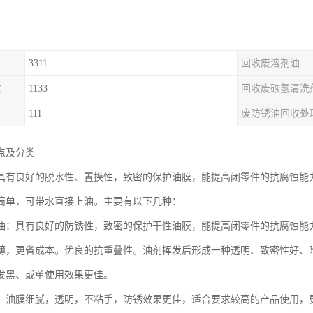
3311
回收废溶剂油
收
1133
回收废碳氢清洗
111
废防锈油回收处
点及分类
具有良好的脱水性、置换性，致密的保护油膜，能提高闭零件的抗腐蚀能
简单，可带水直接上油。主要有以下几种：
油：具有良好的防锈性，致密的保护干性油膜，能提高闭零件的抗腐蚀能
薄，更省成本。优良的抗重叠性。油剂挥发后形成一种透明、致密性好、
发黑、或单使用效果更佳。
：油膜细腻，透明，不粘手，防锈效果更佳，适合要求较高的产品使用，