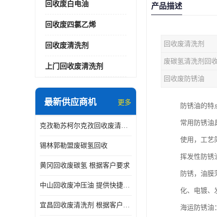
回收废白电油
产品描述
回收废四氯乙烯
回收废清洗剂
回收废清洗剂
废碳氢清洗剂回
上门回收废清洗剂
回收废防锈油
最新供应商机
更多
防锈油的特
常用防锈油
克孜勒苏柯尔克孜回收废清洗剂
使用，工艺
锡林郭勒盟废碳氢回收
挥发性防锈
黄冈回收废碳氢 根据客户要求
防锈，油膜
中山回收废冲压油 提供快捷上门处理
化、电镀、
宜昌回收废清洗剂 根据客户要求
海运防锈油