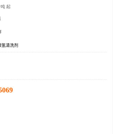
/吨 起
吨
市
碳氢清洗剂
5069