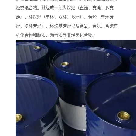
烃类混合物。其组成一般为烷烃（直链、支链、多支
链）、环烷烃（单环、双环、多环）、芳烃（单环芳
烃、多环芳烃）、环烷基芳烃以及含氧、含氮、含硫有
机化合物和胶质、沥青质等非烃类化合物。