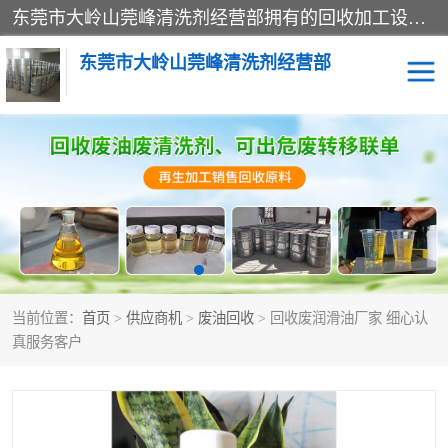
东莞市大岭山莞峰清洗剂经营部拥有的回收加工设备，大量废油回收、废清洗剂回收、废溶剂油回收、机械废油废清洗剂回收、废碳氢回收、碳氢液压油回收、碳氢二氯回收等废清洗剂处理；我们只是提供废旧化工原料的循环使用存放点，执行正规的存放，有正规的回收资质处理。同时我们公司批发零售回收级清洗剂，脱模油再生基础油，质量保证。
东莞市大岭山莞峰清洗剂经营部
废油回收
废清洗剂回收
废溶剂油回收
机械废油废清洗剂回收
废碳氢回收
碳氢液压油回收
当前位置：
首页
>
供应商机
>
废油回收
> 回收废润滑油厂家 细心认
碳氢二氯回收
回收废三四氯乙烯
真服务客户
回收废液压油
回收废切削油
回收废白电油
回收废四氯乙烯