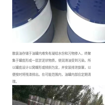
散装油存储于油罐内难免有凝结水份和污物掺入，终聚
集于罐底形成一层淤泥状物质，使润滑油受到污染。所
以罐底设计以窝蝶形或倾斜为宜，并安装排泄旋塞，以
便按时将残渣排出。在可能范围内，油罐内部应定期清
理。