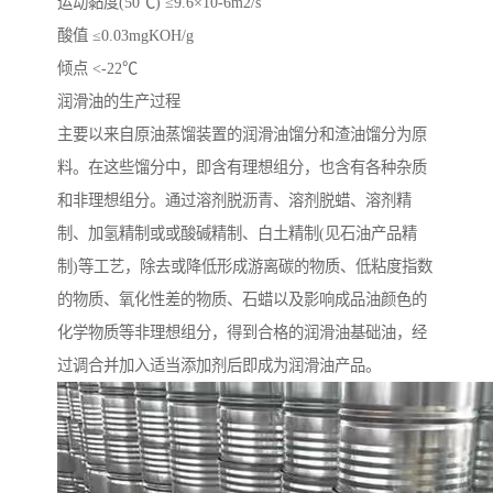
运动黏度(50℃) ≤9.6×10-6m2/s
酸值 ≤0.03mgKOH/g
倾点 <-22℃
润滑油的生产过程
主要以来自原油蒸馏装置的润滑油馏分和渣油馏分为原
料。在这些馏分中，即含有理想组分，也含有各种杂质
和非理想组分。通过溶剂脱沥青、溶剂脱蜡、溶剂精
制、加氢精制或或酸碱精制、白土精制(见石油产品精
制)等工艺，除去或降低形成游离碳的物质、低粘度指数
的物质、氧化性差的物质、石蜡以及影响成品油颜色的
化学物质等非理想组分，得到合格的润滑油基础油，经
过调合并加入适当添加剂后即成为润滑油产品。