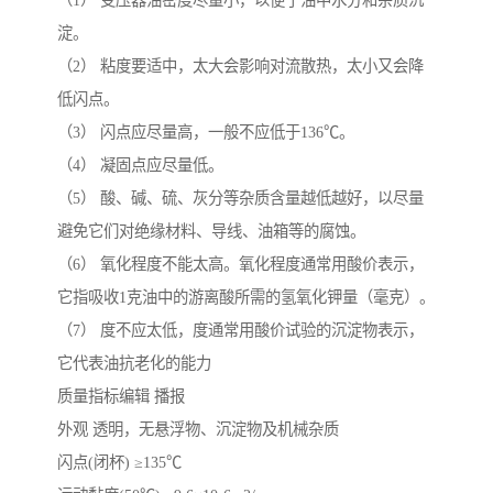
（1） 变压器油密度尽量小，以便于油中水分和杂质沉
淀。
（2） 粘度要适中，太大会影响对流散热，太小又会降
低闪点。
（3） 闪点应尽量高，一般不应低于136℃。
（4） 凝固点应尽量低。
（5） 酸、碱、硫、灰分等杂质含量越低越好，以尽量
避免它们对绝缘材料、导线、油箱等的腐蚀。
（6） 氧化程度不能太高。氧化程度通常用酸价表示，
它指吸收1克油中的游离酸所需的氢氧化钾量（毫克）。
（7） 度不应太低，度通常用酸价试验的沉淀物表示，
它代表油抗老化的能力
质量指标编辑 播报
外观 透明，无悬浮物、沉淀物及机械杂质
闪点(闭杯) ≥135℃