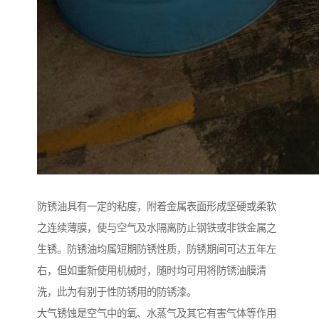
防锈油具有一定的粘度，附着金属表面形成坚硬或柔软
之连续薄膜，使与空气及水隔离防止钢铁或非铁金属之
生锈。防锈油均属短期防锈性质，防锈期间可达五年左
右，但如重新使用机械时，随时均可用将防锈油膜清
洗，此为有别于性防锈用的防锈漆。
大气锈蚀是空气中的氧、水蒸气及其它有害气体等作用