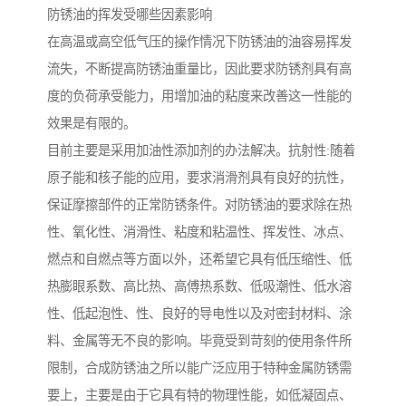
防锈油的挥发受哪些因素影响
在高温或高空低气压的操作情况下防锈油的油容易挥发
流失，不断提高防锈油重量比，因此要求防锈剂具有高
度的负荷承受能力，用增加油的粘度来改善这一性能的
效果是有限的。
目前主要是采用加油性添加剂的办法解决。抗射性:随着
原子能和核子能的应用，要求消滑剂具有良好的抗性，
保证摩擦部件的正常防锈条件。对防锈油的要求除在热
性、氧化性、消滑性、粘度和粘温性、挥发性、冰点、
燃点和自燃点等方面以外，还希望它具有低压缩性、低
热膨眼系数、高比热、高傅热系数、低吸潮性、低水溶
性、低起泡性、性、良好的导电性以及对密封材料、涂
料、金属等无不良的影响。毕竟受到苛刻的使用条件所
限制，合成防锈油之所以能广泛应用于特种金属防锈需
要上，主要是由于它具有特的物理性能，如低凝固点、