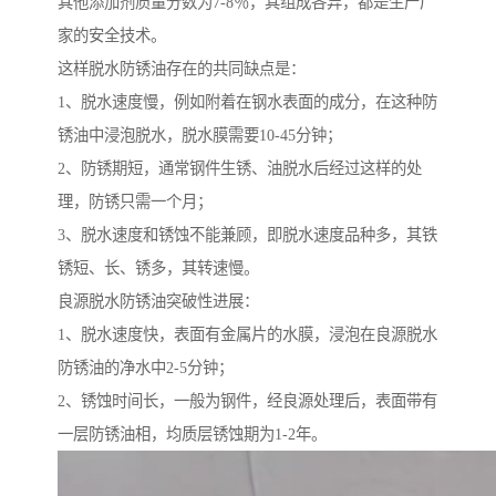
其他添加剂质量分数为7-8％，其组成各异，都是生产厂
家的安全技术。
这样脱水防锈油存在的共同缺点是：
1、脱水速度慢，例如附着在钢水表面的成分，在这种防
锈油中浸泡脱水，脱水膜需要10-45分钟；
2、防锈期短，通常钢件生锈、油脱水后经过这样的处
理，防锈只需一个月；
3、脱水速度和锈蚀不能兼顾，即脱水速度品种多，其铁
锈短、长、锈多，其转速慢。
良源脱水防锈油突破性进展：
1、脱水速度快，表面有金属片的水膜，浸泡在良源脱水
防锈油的净水中2-5分钟；
2、锈蚀时间长，一般为钢件，经良源处理后，表面带有
一层防锈油相，均质层锈蚀期为1-2年。