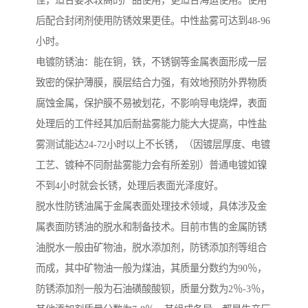
佳，适合要求较高的产品使用，更适合海运使用。使用
后配合封闭剂使用防锈效果更佳。中性盐雾可达到48-96
小时。
电镀防锈油：能在铜，铁，不锈钢等金属表面形成一层
致密的保护薄膜，膜层结合力强，有效地预防外界物质
腐蚀金属，保护膜不易被划花，不影响导电烧焊，表面
处理后的工件经其加后耐盐雾能力能大大提高，中性盐
雾测试能达24-72小时以上不长锈，（因镀层厚度、电镀
工艺、镀种不同耐盐雾能力会有所差别）普通电镀如镍
不到4小时就会长锈，处理后表面光泽度好。
脱水性防锈油属于金属表面处理技术领域，具体涉及金
属表面防锈油的脱水和制备技术。目前市售的金属防锈
油脱水一般由矿物油，脱水添加剂，防锈添加剂等组合
而成，其中矿物油一般为煤油，其质量分数约为90％，
防锈添加剂一般为石油磺酸酸钡，质量分数为2％-3％，