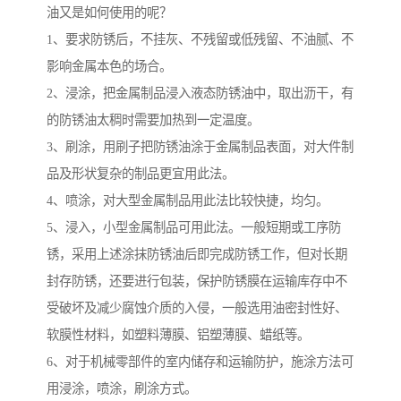
油又是如何使用的呢？
1、要求防锈后，不挂灰、不残留或低残留、不油腻、不
影响金属本色的场合。
2、浸涂，把金属制品浸入液态防锈油中，取出沥干，有
的防锈油太稠时需要加热到一定温度。
3、刷涂，用刷子把防锈油涂于金属制品表面，对大件制
品及形状复杂的制品更宜用此法。
4、喷涂，对大型金属制品用此法比较快捷，均匀。
5、浸入，小型金属制品可用此法。一般短期或工序防
锈，采用上述涂抹防锈油后即完成防锈工作，但对长期
封存防锈，还要进行包装，保护防锈膜在运输库存中不
受破坏及减少腐蚀介质的入侵，一般选用油密封性好、
软膜性材料，如塑料薄膜、铝塑薄膜、蜡纸等。
6、对于机械零部件的室内储存和运输防护，施涂方法可
用浸涂，喷涂，刷涂方式。