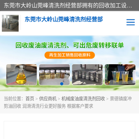
东莞市大岭山莞峰清洗剂经营部拥有的回收加工设备，大量废油回收、废清洗剂回收、废溶剂油回收、机械废油废清洗剂回收、废碳氢回收、碳氢液压油回收、碳氢二氯回收等废清洗剂处理；我们只是提供废旧化工原料的循环使用存放点，执行正规的存放，有正规的回收资质处理。同时我们公司批发零售回收级清洗剂，脱模油再生基础油，质量保证。
东莞市大岭山莞峰清洗剂经营部
废油回收
废清洗剂回收
废溶剂油回收
机械废油废清洗剂回收
废碳氢回收
碳氢液压油回收
当前位置：
首页
>
供应商机
>
机械废油废清洗剂回收
> 景德镇废冲
碳氢二氯回收
回收废三四氯乙烯
剪油回收 润滑清洗行业更好服务 根据客户要求
回收废液压油
回收废切削油
回收废白电油
回收废四氯乙烯