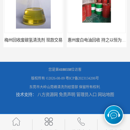
惠州废白电油回收 持之以恒为客户服务
清远废碳氢清洗剂回收 诚信为先
您是第
4180338
位访客
版权所有 ©2026-08-09
粤ICP备2023134206号
东莞市大岭山莞峰清洗剂经营部
保留所有权利.
技术支持：
八方资源网
免责声明
管理员入口
网站地图
广州回收废UV光油，废UV光油回收价格多少
石龙回收废三氯乙烯，废除油水回收处置