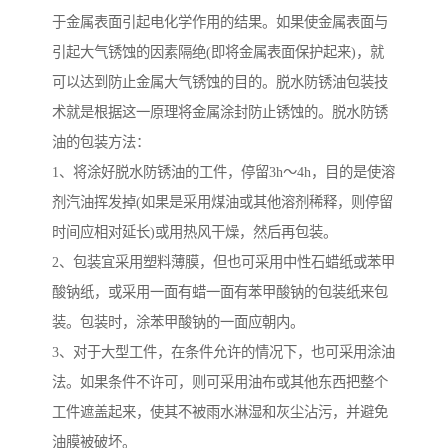
于金属表面引起电化学作用的结果。如果使金属表面与
引起大气锈蚀的因素隔绝(即将金属表面保护起来)，就
可以达到防止金属大气锈蚀的目的。脱水防锈油包装技
术就是根据这一原理将金属涂封防止锈蚀的。脱水防锈
油的包装方法：
1、将涂好脱水防锈油的工件，停留3h～4h，目的是使溶
剂汽油挥发掉(如果是采用煤油或其他溶剂稀释，则停留
时间应相对延长)或用热风干燥，然后再包装。
2、包装宜采用塑料薄膜，但也可采用中性石蜡纸或苯甲
酸钠纸，或采用一面有蜡一面有苯甲酸钠的包装纸来包
装。包装时，涂苯甲酸钠的一面应朝内。
3、对于大型工件，在条件允许的情况下，也可采用涂油
法。如果条件不许可，则可采用油布或其他东西把整个
工件遮盖起来，使其不被雨水淋湿和灰尘沾污，并避免
油膜被破坏。