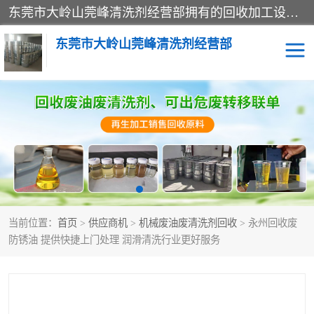
东莞市大岭山莞峰清洗剂经营部拥有的回收加工设备，大量废油回收、废清洗剂回收、废溶剂油回收、机械废油废清洗剂回收、废碳氢回收、碳氢液压油回收、碳氢二氯回收等废清洗剂处理；我们只是提供废旧化工原料的循环使用存放点，执行正规的存放，有正规的回收资质处理。同时我们公司批发零售回收级清洗剂，脱模油再生基础油，质量保证。
东莞市大岭山莞峰清洗剂经营部
废油回收
废清洗剂回收
废溶剂油回收
机械废油废清洗剂回收
废碳氢回收
碳氢液压油回收
当前位置：
首页
>
供应商机
>
机械废油废清洗剂回收
> 永州回收废
碳氢二氯回收
回收废三四氯乙烯
防锈油 提供快捷上门处理 润滑清洗行业更好服务
回收废液压油
回收废切削油
回收废白电油
回收废四氯乙烯