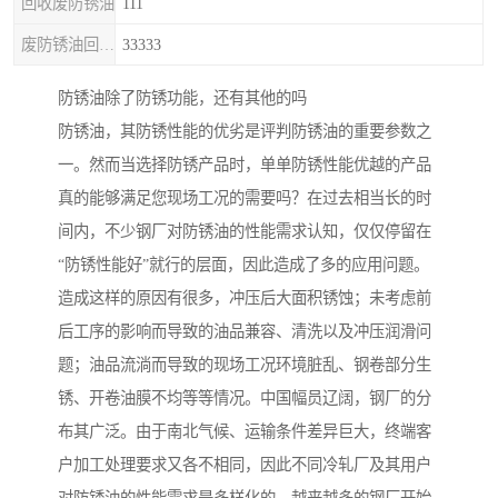
回收废防锈油
111
废防锈油回收处理
33333
防锈油除了防锈功能，还有其他的吗
防锈油，其防锈性能的优劣是评判防锈油的重要参数之
一。然而当选择防锈产品时，单单防锈性能优越的产品
真的能够满足您现场工况的需要吗？在过去相当长的时
间内，不少钢厂对防锈油的性能需求认知，仅仅停留在
“防锈性能好”就行的层面，因此造成了多的应用问题。
造成这样的原因有很多，冲压后大面积锈蚀；未考虑前
后工序的影响而导致的油品兼容、清洗以及冲压润滑问
题；油品流淌而导致的现场工况环境脏乱、钢卷部分生
锈、开卷油膜不均等等情况。中国幅员辽阔，钢厂的分
布其广泛。由于南北气候、运输条件差异巨大，终端客
户加工处理要求又各不相同，因此不同冷轧厂及其用户