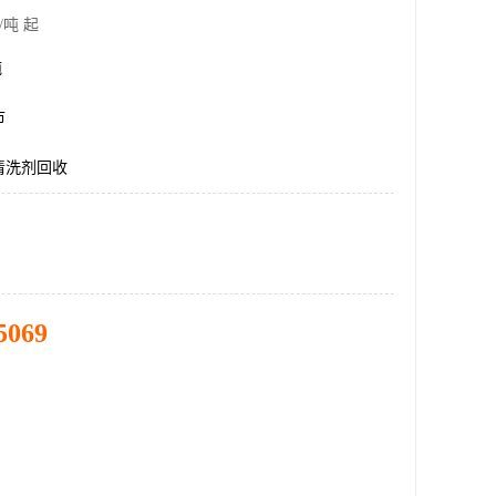
/吨 起
吨
市
清洗剂回收
5069