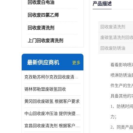
回收废白电油
产品描述
回收废四氯乙烯
回收废清洗剂
回收废清洗剂
废碳氢清洗剂回
上门回收废清洗剂
回收废防锈油
最新供应商机
更多
看看影响喷
喷淋防锈油
克孜勒苏柯尔克孜回收废清洗剂
件生产的生
锡林郭勒盟废碳氢回收
具备其他的
黄冈回收废碳氢 根据客户要求
1、防锈时
中山回收废冲压油 提供快捷上门处理
力；
宜昌回收废清洗剂 根据客户要求
2、同类产