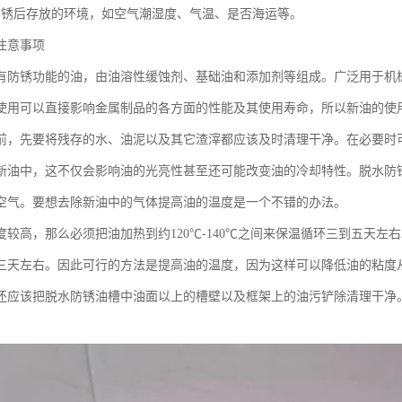
防锈后存放的环境，如空气潮湿度、气温、是否海运等。
注意事项
有防锈功能的油，由油溶性缓蚀剂、基础油和添加剂等组成。广泛用于机
使用可以直接影响金属制品的各方面的性能及其使用寿命，所以新油的使
前，先要将残存的水、油泥以及其它渣滓都应该及时清理干净。在必要时
新油中，这不仅会影响油的光亮性甚至还可能改变油的冷却特性。脱水防
空气。要想去除新油中的气体提高油的温度是一个不错的办法。
度较高，那么必须把油加热到约120℃-140℃之间来保温循环三到五天左
三天左右。因此可行的方法是提高油的温度，因为这样可以降低油的粘度
还应该把脱水防锈油槽中油面以上的槽壁以及框架上的油污铲除清理干净