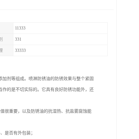
11333
剂
331
理
33333
添加剂等组成。喷淋防锈油的防锈效果与整个紧固
当作的是不切实际的。它具有良好防锈功能外，还
到值很重要，以及防锈油的抗湿热、抗盐雾腐蚀能
干、是否有外包装；