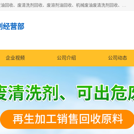
东莞市大岭山莞峰清洗剂经营部拥有的回收加工设备，大量废油回收、废清洗剂回收、废溶剂油回收、机械废油废清洗剂回收、废碳氢回收、碳氢液压油回收、碳氢二氯回收等废清洗剂处理；我们只是提供废旧化工原料的循环使用存放点，执行正规的存放，有正规的回收资质处理。同时我们公司批发零售回收级清洗剂，脱模油再生基础油，质量保证。
剂经营部
企业视频
公司介绍
公司动态