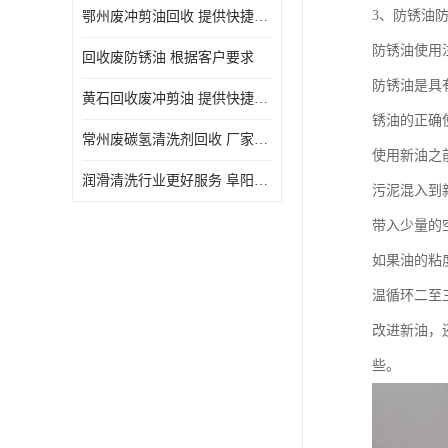
3、防锈油
鄂州废冲剪油回收 提供快捷上门处理
防锈油使用
回收废防锈油 根据客户要求
防锈油是具
黄石回收废冲剪油 提供快捷上门处理
锈油的正确
常州废碳氢清洗剂回收 厂家价格
使用新油之
润滑清洗行业更好服务 阜阳回收废防锈油
污泥混入到
带入少量的
如果油的粘
温循环二至
改进新油，
些。