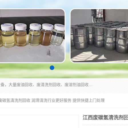
东莞市大岭山莞峰清洗剂经营部拥有的回收加工设备，大量废油回收、废清洗剂回收、废溶剂油回收、机械废油废清洗剂回收、废碳氢回收、碳氢液压油回收、碳氢二氯回收等废清洗剂处理；我们只是提供废旧化工原料的循环使用存放点，执行正规的存放，有正规的回收资质处理。同时我们公司批发零售回收级清洗剂，脱模油再生基础油，质量保证。
西废碳氢清洗剂回收 润滑清洗行业更好服务 提供快捷上门处理
江西废碳氢清洗剂回