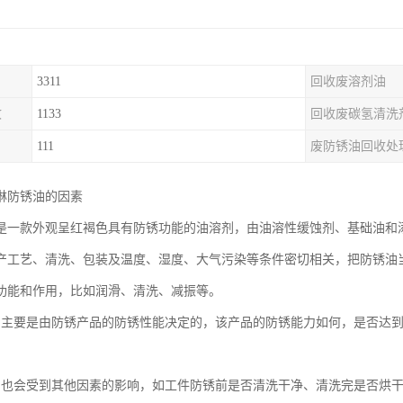
3311
回收废溶剂油
收
1133
回收废碳氢清洗
111
废防锈油回收处
淋防锈油的因素
是一款外观呈红褐色具有防锈功能的油溶剂，由油溶性缓蚀剂、基础油和
产工艺、清洗、包装及温度、湿度、大气污染等条件密切相关，把防锈油
功能和作用，比如润滑、清洗、减振等。
间主要是由防锈产品的防锈性能决定的，该产品的防锈能力如何，是否达
品也会受到其他因素的影响，如工件防锈前是否清洗干净、清洗完是否烘