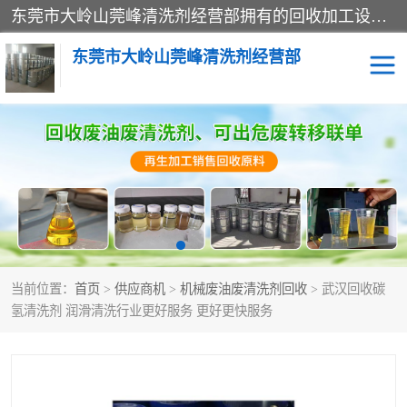
东莞市大岭山莞峰清洗剂经营部拥有的回收加工设备，大量废油回收、废清洗剂回收、废溶剂油回收、机械废油废清洗剂回收、废碳氢回收、碳氢液压油回收、碳氢二氯回收等废清洗剂处理；我们只是提供废旧化工原料的循环使用存放点，执行正规的存放，有正规的回收资质处理。同时我们公司批发零售回收级清洗剂，脱模油再生基础油，质量保证。
东莞市大岭山莞峰清洗剂经营部
废油回收
废清洗剂回收
废溶剂油回收
机械废油废清洗剂回收
废碳氢回收
碳氢液压油回收
当前位置：
首页
>
供应商机
>
机械废油废清洗剂回收
> 武汉回收碳
碳氢二氯回收
回收废三四氯乙烯
氢清洗剂 润滑清洗行业更好服务 更好更快服务
回收废液压油
回收废切削油
回收废白电油
回收废四氯乙烯