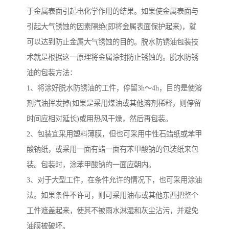
于金属表面引起电化学作用的结果。如果使金属表面与
引起大气锈蚀的因素隔绝(即将金属表面保护起来)，就
可以达到防止金属大气锈蚀的目的。脱水防锈油包装技
术就是根据这一原理将金属涂封防止锈蚀的。脱水防锈
油的包装方法：
1、将涂好脱水防锈油的工件，停留3h～4h，目的是使溶
剂汽油挥发掉(如果是采用煤油或其他溶剂稀释，则停留
时间应相对延长)或用热风干燥，然后再包装。
2、包装宜采用塑料薄膜，但也可采用中性石蜡纸或苯甲
酸钠纸，或采用一面有蜡一面有苯甲酸钠的包装纸来包
装。包装时，涂苯甲酸钠的一面应朝内。
3、对于大型工件，在条件允许的情况下，也可采用涂油
法。如果条件不许可，则可采用油布或其他东西把整个
工件遮盖起来，使其不被雨水淋湿和灰尘沾污，并避免
油膜被破坏。