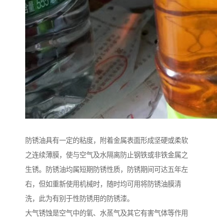
防锈油具有一定的粘度，附着金属表面形成坚硬或柔软
之连续薄膜，使与空气及水隔离防止钢铁或非铁金属之
生锈。防锈油均属短期防锈性质，防锈期间可达五年左
右，但如重新使用机械时，随时均可用将防锈油膜清
洗，此为有别于性防锈用的防锈漆。
大气锈蚀是空气中的氧、水蒸气及其它有害气体等作用