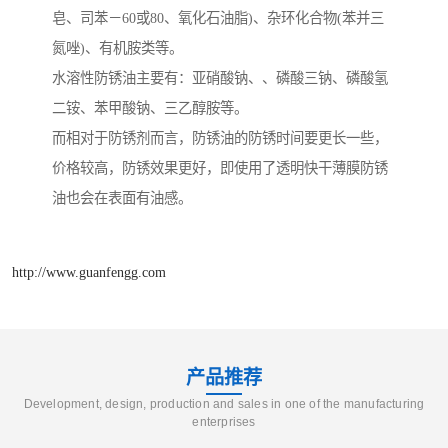
皂、司苯－60或80、氧化石油脂)、杂环化合物(苯并三
氮唑)、有机胺类等。
水溶性防锈油主要有：亚硝酸钠、、磷酸三钠、磷酸氢
二铵、苯甲酸钠、三乙醇胺等。
而相对于防锈剂而言，防锈油的防锈时间要更长一些，
价格较高，防锈效果更好，即使用了透明快干薄膜防锈
油也会在表面有油感。
http://www.guanfengg.com
产品推荐
Development, design, production and sales in one of the manufacturing
enterprises