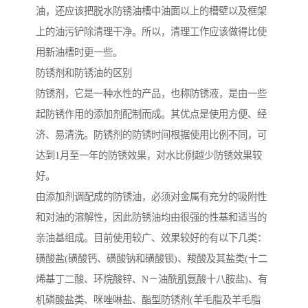
油，还应该把脱水防锈油槽中油面以上的槽壁以及框架
上的油污铲除清理干净。所以，清理工作应该做得比使
用新油槽时更一些。
防锈剂和防锈油的区别
防锈剂，它是一种水性的产品，也称防锈液，是由一些
起防锈作用的添加剂配制而成。其优点是使用方便、经
济、易清洗。防锈剂的防锈时间根据使用比例不同，可
达到1月至一年的防锈效果，对水比例越少防锈效果较
好。
由添加剂调配成的防锈油，必须对金属有充分的吸附性
和对油的溶解性，因此防锈油均由很强的性基和适当的
亲油基组成。目前使用较广、效果较好的有以下几类：
磺酸盐(磺酸钙、磺酸钠和磺酸钡)、羧酸及其盐类(十二
烯基丁二酸、环烷酸锌、N－油酰肌氨酸十八胺盐)、有
机磷酸盐类、咪唑啉盐、酯型防锈剂(羊毛脂及羊毛脂