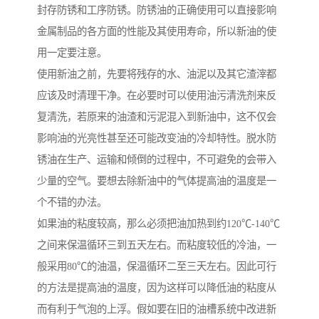
封存防锈和工序防锈。防锈油的正确使用可以直接影响
金属制品的各方面的性能及其使用寿命，所以新油的使
用一定要注意。
使用新油之前，先要将残存的水、油泥以及其它渣滓都
应该及时清理干净。在必要时可以使用油污清洗剂来反
复清洗，若原来的油渣和污泥混入到新油中，这不仅会
影响油的光亮性甚至还可能改变油的冷却特性。脱水防
锈油在生产、运输和倾倒的过程中，不可避免的会带入
少量的空气。要想去除新油中的气体提高油的温度是一
个不错的办法。
如果油的粘度较高，那么必须把油加热到约120℃-140℃
之间来保温循环三到五天左右。而粘度较低的冷油，一
般采用80℃的油温，保温循环二至三天左右。因此可行
的方法是提高油的温度，因为这样可以降低油的粘度从
而有利于气泡的上浮。假如要在旧的油槽系统中改进新