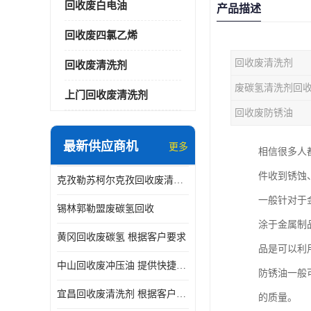
回收废白电油
产品描述
回收废四氯乙烯
回收废清洗剂
回收废清洗剂
废碳氢清洗剂回
上门回收废清洗剂
回收废防锈油
最新供应商机
更多
相信很多人
件收到锈蚀
克孜勒苏柯尔克孜回收废清洗剂
一般针对于
锡林郭勒盟废碳氢回收
涂于金属制
黄冈回收废碳氢 根据客户要求
品是可以利
中山回收废冲压油 提供快捷上门处理
防锈油一般
宜昌回收废清洗剂 根据客户要求
的质量。