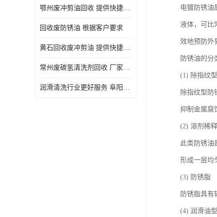
电镀防锈油
鄂州废冲剪油回收 提供快捷上门处理
液体，可比常
回收废防锈油 根据客户要求
效地预防外
黄石回收废冲剪油 提供快捷上门处理
防锈油的分
常州废碳氢清洗剂回收 厂家价格
(1) 除指纹
润滑清洗行业更好服务 阜阳回收废防锈油
除指纹型防
抑制金属腐
(2) 溶剂
此类防锈油
形成一层均
(3) 防锈脂
防锈脂具有
(4) 润滑油