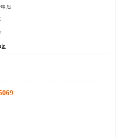
/吨 起
吨
市
碳氢
5069