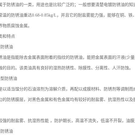
属于防锈油的一类，用途也是比较广泛的；一般想要清楚电镀防锈油的知
温的防锈油重达0.68-0.85kg/L，并且它的耐盐雾能力强，能够在
界物质腐蚀金属。
类和特点
型防锈油
锈油是指能除去金属表面附着的指纹的防锈油，能把金属表面的汗液(少量
蚀的目的。该类油具有良好的湿热防锈性、除膜性、分离性、人汗防蚀。
稀释型防锈油
是以适当馏分的石油溶剂为溶解介质，再配以成膜材料、防锈剂等调制而
匀的防锈膜层，对黑色金属和有色金属均有较好的耐盐雾、抗湿热性以及
较强的耐盐雾、抗湿热性能 ，防护期长，高温不流失，低温不开裂，油
型防锈油