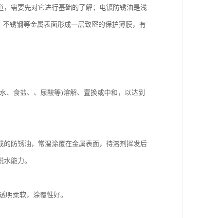
道，需要先对它进行基础的了解；电镀防锈油是浅
铜、铁、不锈钢等金属表面形成一层致密的保护薄膜，有
水、食盐、、尿酸等)溶解、置换或中和，以达到
成的防锈油，常温涂覆在金属表面，待溶剂挥发后
脱水能力。
膜透明柔软，涂覆性好。