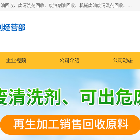
东莞市大岭山莞峰清洗剂经营部拥有的回收加工设备，大量废油回收、废清洗剂回收、废溶剂油回收、机械废油废清洗剂回收、废碳氢回收、碳氢液压油回收、碳氢二氯回收等废清洗剂处理；我们只是提供废旧化工原料的循环使用存放点，执行正规的存放，有正规的回收资质处理。同时我们公司批发零售回收级清洗剂，脱模油再生基础油，质量保证。
剂经营部
企业视频
公司介绍
公司动态