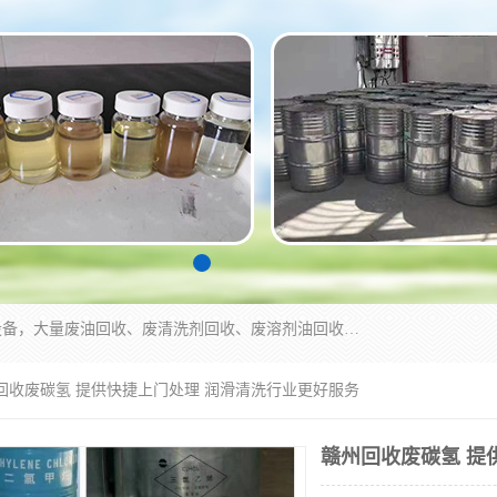
东莞市大岭山莞峰清洗剂经营部拥有的回收加工设备，大量废油回收、废清洗剂回收、废溶剂油回收、机械废油废清洗剂回收、废碳氢回收、碳氢液压油回收、碳氢二氯回收等废清洗剂处理；我们只是提供废旧化工原料的循环使用存放点，执行正规的存放，有正规的回收资质处理。同时我们公司批发零售回收级清洗剂，脱模油再生基础油，质量保证。
州回收废碳氢 提供快捷上门处理 润滑清洗行业更好服务
赣州回收废碳氢 提