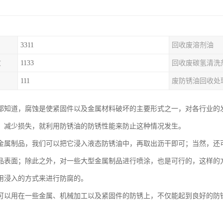
3311
回收废溶剂油
收
1133
回收废碳氢清洗
111
废防锈油回收处
都知道，腐蚀是使紧固件以及金属材料破坏的主要形式之一，对各行业的
、减少损失，就利用防锈油的防锈性能来防止这种情况发生。
金属制品，我们可以把它浸入液态防锈油中，再取出沥干即可；当然，还
品表面；除此之外，对一些大型金属制品进行喷涂，也是可行的，这样的
用浸入的方式来进行防腐的。
可以用在一些金属、机械加工以及紧固件的防锈上，不仅能起到良好的防