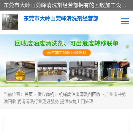
东莞市大岭山莞峰清洗剂经营部拥有的回收加工设备，大量废油回收、废清洗剂回收、废溶剂油回收、机械废油废清洗剂回收、废碳氢回收、碳氢液压油回收、碳氢二氯回收等废清洗剂处理；我们只是提供废旧化工原料的循环使用存放点，执行正规的存放，有正规的回收资质处理。同时我们公司批发零售回收级清洗剂，脱模油再生基础油，质量保证。
东莞市大岭山莞峰清洗剂经营部
废油回收
废清洗剂回收
废溶剂油回收
机械废油废清洗剂回收
废碳氢回收
碳氢液压油回收
当前位置：
首页
>
供应商机
>
机械废油废清洗剂回收
> 广州废冲剪
碳氢二氯回收
回收废三四氯乙烯
油回收 润滑清洗行业更好服务 提供快捷上门处理
回收废液压油
回收废切削油
回收废白电油
回收废四氯乙烯