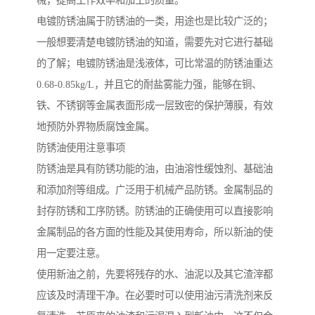
械，提高工作效率和加工的质量。
电镀防锈油属于防锈油的一类，用途也是比较广泛的；
一般想要清楚电镀防锈油的知道，需要先对它进行基础
的了解；电镀防锈油是浅液体，可比常温的防锈油重达
0.68-0.85kg/L，并且它的耐盐雾能力强，能够在铜、
铁、不锈钢等金属表面形成一层致密的保护薄膜，有效
地预防外界物质腐蚀金属。
防锈油使用注意事项
防锈油是具有防锈功能的油，由油溶性缓蚀剂、基础油
和添加剂等组成。广泛用于机械产品防锈。金属制品的
封存防锈和工序防锈。防锈油的正确使用可以直接影响
金属制品的各方面的性能及其使用寿命，所以新油的使
用一定要注意。
使用新油之前，先要将残存的水、油泥以及其它渣滓都
应该及时清理干净。在必要时可以使用油污清洗剂来反