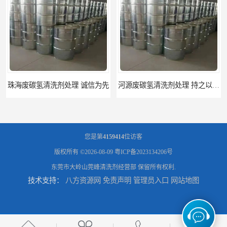
河源废碳氢清洗剂处理 持之以恒为客户服务
阳江回收废白电油 持之以恒为客户服务
您是第
4159414
位访客
版权所有 ©2026-08-09
粤ICP备2023134206号
东莞市大岭山莞峰清洗剂经营部
保留所有权利.
技术支持：
八方资源网
免责声明
管理员入口
网站地图
梅州回收废碳氢清洗剂 现款交易
惠州废白电油回收 持之以恒为客户服务