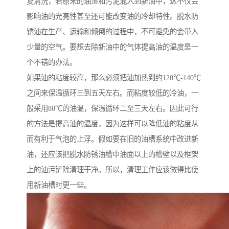
复清洗，若原来的油渣和污泥混入到新油中，这不仅会
影响油的光亮性甚至还可能改变油的冷却特性。脱水防
锈油在生产、运输和倾倒的过程中，不可避免的会带入
少量的空气。要想去除新油中的气体提高油的温度是一
个不错的办法。
如果油的粘度较高，那么必须把油加热到约120℃-140℃
之间来保温循环三到五天左右。而粘度较低的冷油，一
般采用80℃的油温，保温循环二至三天左右。因此可行
的方法是提高油的温度，因为这样可以降低油的粘度从
而有利于气泡的上浮。假如要在旧的油槽系统中改进新
油，还应该把脱水防锈油槽中油面以上的槽壁以及框架
上的油污铲除清理干净。所以，清理工作应该做得比使
用新油槽时更一些。