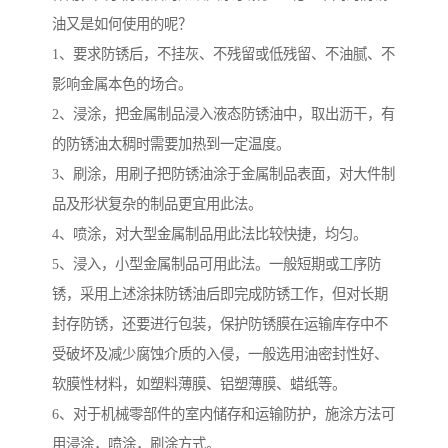
油又是如何使用的呢？
1、要求防锈后，不挂灰、不残留或低残留、不油腻、不
影响金属本色的场合。
2、浸涂，把金属制品浸入液态防锈油中，取出沥干，有
的防锈油太稠时需要加热到一定温度。
3、刷涂，用刷子把防锈油涂于金属制品表面，对大件制
品及形状复杂的制品更宜用此法。
4、喷涂，对大型金属制品用此法比较快捷，均匀。
5、浸入，小型金属制品可用此法。一般短期或工序防
锈，采用上述涂抹防锈油后即完成防锈工作，但对长期
封存防锈，还要进行包装，保护防锈膜在运输库存中不
受破坏及减少腐蚀介质的入侵，一般选用油密封性好、
软膜性材料，如塑料薄膜、铝塑薄膜、蜡纸等。
6、对于机械零部件的室内储存和运输防护，施涂方法可
用浸涂，喷涂，刷涂方式。