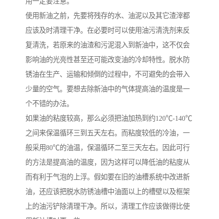
用一定要注意。
使用新油之前，先要将残存的水、油泥以及其它渣滓都
应该及时清理干净。在必要时可以使用油污清洗剂来反
复清洗，若原来的油渣和污泥混入到新油中，这不仅会
影响油的光亮性甚至还可能改变油的冷却特性。脱水防
锈油在生产、运输和倾倒的过程中，不可避免的会带入
少量的空气。要想去除新油中的气体提高油的温度是一
个不错的办法。
如果油的粘度较高，那么必须把油加热到约120℃-140℃
之间来保温循环三到五天左右。而粘度较低的冷油，一
般采用80℃的油温，保温循环二至三天左右。因此可行
的方法是提高油的温度，因为这样可以降低油的粘度从
而有利于气泡的上浮。假如要在旧的油槽系统中改进新
油，还应该把脱水防锈油槽中油面以上的槽壁以及框架
上的油污铲除清理干净。所以，清理工作应该做得比使