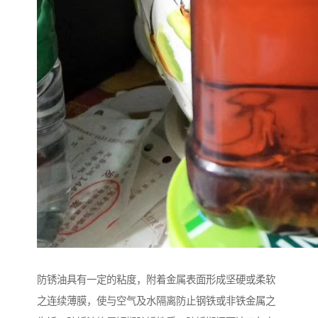
防锈油具有一定的粘度，附着金属表面形成坚硬或柔软
之连续薄膜，使与空气及水隔离防止钢铁或非铁金属之