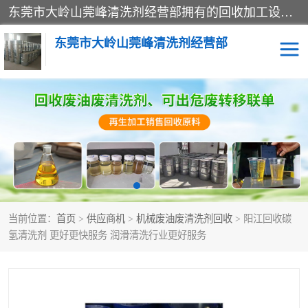
东莞市大岭山莞峰清洗剂经营部拥有的回收加工设备，大量废油回收、废清洗剂回收、废溶剂油回收、机械废油废清洗剂回收、废碳氢回收、碳氢液压油回收、碳氢二氯回收等废清洗剂处理；我们只是提供废旧化工原料的循环使用存放点，执行正规的存放，有正规的回收资质处理。同时我们公司批发零售回收级清洗剂，脱模油再生基础油，质量保证。
东莞市大岭山莞峰清洗剂经营部
废油回收
废清洗剂回收
废溶剂油回收
机械废油废清洗剂回收
废碳氢回收
碳氢液压油回收
当前位置：
首页
>
供应商机
>
机械废油废清洗剂回收
> 阳江回收碳
碳氢二氯回收
回收废三四氯乙烯
氢清洗剂 更好更快服务 润滑清洗行业更好服务
回收废液压油
回收废切削油
回收废白电油
回收废四氯乙烯