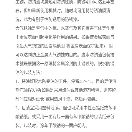
生锈。防锈油均属短期防锈性质，防锈期间可达五年左
右，但如重新使用机械时，随时均可用将防锈油膜清
洗，此为有别于性防锈用的防锈漆。
大气锈蚀是空气中的氧、水蒸气及其它有害气体等作用
于金属表面引起电化学作用的结果。如果使金属表面与
引起大气锈蚀的因素隔绝(即将金属表面保护起来)，就
可以达到防止金属大气锈蚀的目的。脱水防锈油包装技
术就是根据这一原理将金属涂封防止锈蚀的。脱水防锈
油的包装方法：
1、将涂好脱水防锈油的工件，停留3h～4h，目的是使溶
剂汽油挥发掉(如果是采用煤油或其他溶剂稀释，则停留
时间应相对延长)或用热风干燥，然后再包装。
2、包装宜采用塑料薄膜，但也可采用中性石蜡纸或苯甲
酸钠纸，或采用一面有蜡一面有苯甲酸钠的包装纸来包
装。包装时，涂苯甲酸钠的一面应朝内。