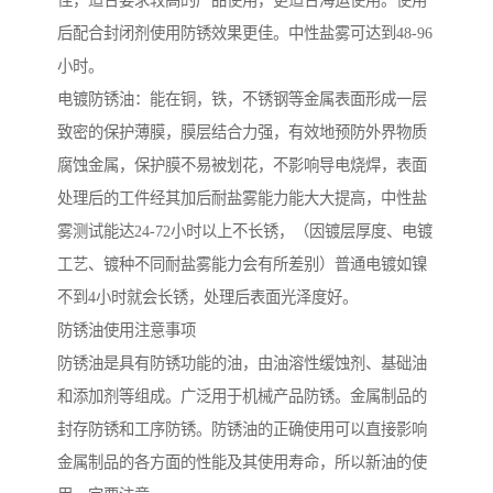
佳，适合要求较高的产品使用，更适合海运使用。使用
后配合封闭剂使用防锈效果更佳。中性盐雾可达到48-96
小时。
电镀防锈油：能在铜，铁，不锈钢等金属表面形成一层
致密的保护薄膜，膜层结合力强，有效地预防外界物质
腐蚀金属，保护膜不易被划花，不影响导电烧焊，表面
处理后的工件经其加后耐盐雾能力能大大提高，中性盐
雾测试能达24-72小时以上不长锈，（因镀层厚度、电镀
工艺、镀种不同耐盐雾能力会有所差别）普通电镀如镍
不到4小时就会长锈，处理后表面光泽度好。
防锈油使用注意事项
防锈油是具有防锈功能的油，由油溶性缓蚀剂、基础油
和添加剂等组成。广泛用于机械产品防锈。金属制品的
封存防锈和工序防锈。防锈油的正确使用可以直接影响
金属制品的各方面的性能及其使用寿命，所以新油的使