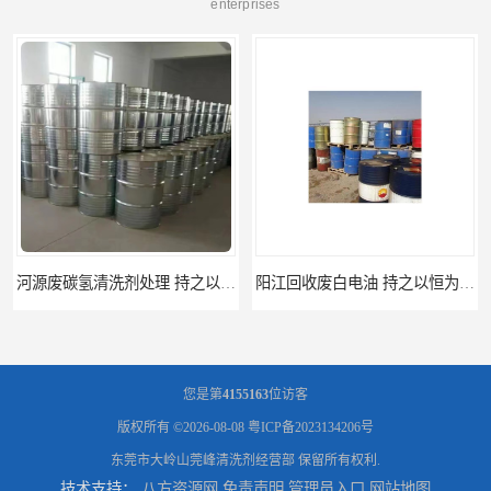
enterprises
务
阳江回收废白电油 持之以恒为客户服务
您是第
4155163
位访客
版权所有 ©2026-08-08
粤ICP备2023134206号
东莞市大岭山莞峰清洗剂经营部
保留所有权利.
技术支持：
八方资源网
免责声明
管理员入口
网站地图