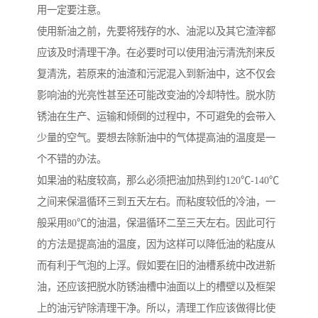
用一定要注意。
使用新油之前，先要将残存的水、油泥以及其它渣滓都
应该及时清理干净。在必要时可以使用油污清洗剂来反
复清洗，若原来的油渣和污泥混入到新油中，这不仅会
影响油的光亮性甚至还可能改变油的冷却特性。脱水防
锈油在生产、运输和倾倒的过程中，不可避免的会带入
少量的空气。要想去除新油中的气体提高油的温度是一
个不错的办法。
如果油的粘度较高，那么必须把油加热到约120℃-140℃
之间来保温循环三到五天左右。而粘度较低的冷油，一
般采用80℃的油温，保温循环二至三天左右。因此可行
的方法是提高油的温度，因为这样可以降低油的粘度从
而有利于气泡的上浮。假如要在旧的油槽系统中改进新
油，还应该把脱水防锈油槽中油面以上的槽壁以及框架
上的油污铲除清理干净。所以，清理工作应该做得比使