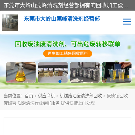
东莞市大岭山莞峰清洗剂经营部拥有的回收加工设备，大量废油回收、废清洗剂回收、废溶剂油回收、机械废油废清洗剂回收、废碳氢回收、碳氢液压油回收、碳氢二氯回收等废清洗剂处理；我们只是提供废旧化工原料的循环使用存放点，执行正规的存放，有正规的回收资质处理。同时我们公司批发零售回收级清洗剂，脱模油再生基础油，质量保证。
东莞市大岭山莞峰清洗剂经营部
废油回收
废清洗剂回收
废溶剂油回收
机械废油废清洗剂回收
废碳氢回收
碳氢液压油回收
当前位置：
首页
>
供应商机
>
机械废油废清洗剂回收
> 景德镇回收
碳氢二氯回收
回收废三四氯乙烯
废碳氢 润滑清洗行业更好服务 提供快捷上门处理
回收废液压油
回收废切削油
回收废白电油
回收废四氯乙烯