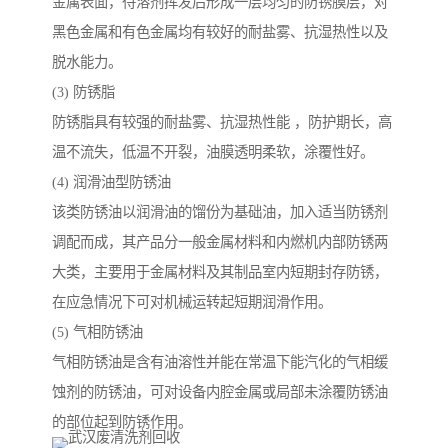
金属表面，待溶剂挥发后形成一层均匀的防锈膜层，对
黑色金属和有色金属均有较好的耐盐雾、抗湿热性以及
脱水能力。
(3) 防锈脂
防锈脂具有较强的耐盐雾、抗湿热性能 ，防护期长，高
温不流失，低温不开裂，油膜透明柔软，涂覆性好。
(4) 润滑油型防锈油
该类防锈油以润滑油的馏份为基础油，加入适当防锈剂
调配而成，其产品分一般金属材料和内燃机内部防锈两
大类，主要用于金属材料及其制品室内短期封存防锈，
在应急情况下可对机械运转起短期润滑作用。
(5) 气相防锈油
气相防锈油是含有油溶性并能在常温下能汽化的气相缓
蚀剂的防锈油，可对设备内腔金属或局部未涂覆防锈油
的部位起到防锈作用。