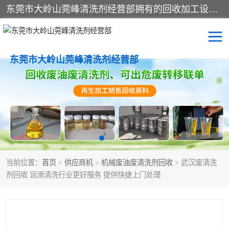
东莞市大岭山莞峰清洗剂经营部拥有的回收加工设备，大量废油回收、废清洗剂回收、废溶剂油回收、机械废油废清洗剂回收、废碳氢回收、碳氢液压油回收、碳氢二氯回收等废清洗剂处理；我们只是提供废旧化工原料的循环使用存放点，执行正规的存放，有正规的回收资质处理。同时我们公司批发零售回收级清洗剂，脱模油再生基础油，质量保证。
东莞市大岭山莞峰清洗剂经营部
废油回收
废清洗剂回收
废溶剂油回收
机械废油废清洗剂回收
废碳氢回收
碳氢液压油回收
当前位置：
首页
>
供应商机
>
机械废油废清洗剂回收
> 武汉废清洗
碳氢二氯回收
回收废三四氯乙烯
剂回收 润滑清洗行业更好服务 提供快捷上门处理
回收废液压油
回收废切削油
回收废白电油
回收废四氯乙烯