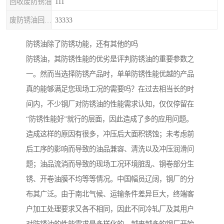
回收废防锈油
111
废防锈油回收处理
33333
防锈油除了防锈功能，还有其他的吗
防锈油，其防锈性能的优劣是评判防锈油的重要参数之
一。然而当选择防锈产品时，单单防锈性能优越的产品
真的能够满足您现场工况的需要吗？在过去相当长的时
间内，不少钢厂对防锈油的性能需求认知，仅仅停留在
“防锈性能好”就行的层面，因此造成了多的应用问题。
造成这样的原因有很多，冲压后大面积锈蚀；未考虑前
后工序的影响而导致的油品兼容、清洗以及冲压润滑问
题；油品流淌而导致的现场工况环境脏乱、钢卷部分生
锈、开卷油膜不均等等情况。中国幅员辽阔，钢厂的分
布其广泛。由于南北气候、运输条件差异巨大，终端客
户加工处理要求又各不相同，因此不同冷轧厂及其用户