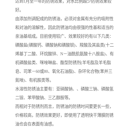
达到1月至一年的防锈效果，对水比例越少防锈效果较
好。
由添加剂调配成的防锈油，必须对金属有充分的吸附性
和对油的溶解性，因此防锈油均由很强的性基和适当的
亲油基组成。目前使用较广、效果较好的有以下几类：
磺酸盐(磺酸钙、磺酸钠和磺酸钡)、羧酸及其盐类(十二
烯基丁二酸、环烷酸锌、N－油酰肌氨酸十八胺盐)、有
机磷酸盐类、咪唑啉盐、酯型防锈剂(羊毛脂及羊毛脂
皂、司苯－60或80、氧化石油脂)、杂环化合物(苯并三
氮唑)、有机胺类等。
水溶性防锈油主要有：亚硝酸钠、、磷酸三钠、磷酸氢
二铵、苯甲酸钠、三乙醇胺等。
而相对于防锈剂而言，防锈油的防锈时间要更长一些，
价格较高，防锈效果更好，即使用了透明快干薄膜防锈
油也会在表面有油感。