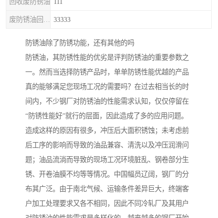
回收废防锈油
111
废防锈油回收处理
33333
防锈油除了防锈功能，还有其他的吗
防锈油，其防锈性能的优劣是评判防锈油的重要参数之
一。然而当选择防锈产品时，单单防锈性能优越的产品
真的能够满足您现场工况的需要吗？在过去相当长的时
间内，不少钢厂对防锈油的性能需求认知，仅仅停留在
“防锈性能好”就行的层面，因此造成了多的应用问题。
造成这样的原因有很多，冲压后大面积锈蚀；未考虑前
后工序的影响而导致的油品兼容、清洗以及冲压润滑问
题；油品流淌而导致的现场工况环境脏乱、钢卷部分生
锈、开卷油膜不均等等情况。中国幅员辽阔，钢厂的分
布其广泛。由于南北气候、运输条件差异巨大，终端客
户加工处理要求又各不相同，因此不同冷轧厂及其用户