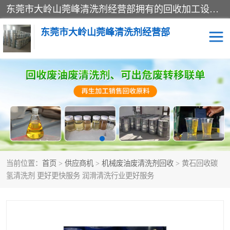
东莞市大岭山莞峰清洗剂经营部拥有的回收加工设备，大量废油回收、废清洗剂回收、废溶剂油回收、机械废油废清洗剂回收、废碳氢回收、碳氢液压油回收、碳氢二氯回收等废清洗剂处理；我们只是提供废旧化工原料的循环使用存放点，执行正规的存放，有正规的回收资质处理。同时我们公司批发零售回收级清洗剂，脱模油再生基础油，质量保证。
东莞市大岭山莞峰清洗剂经营部
废油回收
废清洗剂回收
废溶剂油回收
机械废油废清洗剂回收
废碳氢回收
碳氢液压油回收
当前位置：
首页
>
供应商机
>
机械废油废清洗剂回收
> 黄石回收碳
碳氢二氯回收
回收废三四氯乙烯
氢清洗剂 更好更快服务 润滑清洗行业更好服务
回收废液压油
回收废切削油
回收废白电油
回收废四氯乙烯