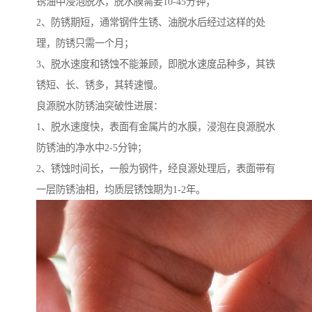
锈油中浸泡脱水，脱水膜需要10-45分钟；
2、防锈期短，通常钢件生锈、油脱水后经过这样的处
理，防锈只需一个月；
3、脱水速度和锈蚀不能兼顾，即脱水速度品种多，其铁
锈短、长、锈多，其转速慢。
良源脱水防锈油突破性进展：
1、脱水速度快，表面有金属片的水膜，浸泡在良源脱水
防锈油的净水中2-5分钟；
2、锈蚀时间长，一般为钢件，经良源处理后，表面带有
一层防锈油相，均质层锈蚀期为1-2年。