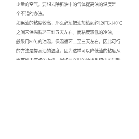
少量的空气。要想去除新油中的气体提高油的温度是一
个不错的办法。
如果油的粘度较高，那么必须把油加热到约120℃-140℃
之间来保温循环三到五天左右。而粘度较低的冷油，一
般采用80℃的油温，保温循环二至三天左右。因此可行
的方法是提高油的温度，因为这样可以降低油的粘度从
而有利于气泡的上浮。假如要在旧的油槽系统中改进新
油，还应该把脱水防锈油槽中油面以上的槽壁以及框架
上的油污铲除清理干净。所以，清理工作应该做得比使
用新油槽时更一些。
防锈剂和防锈油的区别
防锈剂，它是一种水性的产品，也称防锈液，是由一些
起防锈作用的添加剂配制而成。其优点是使用方便、经
济、易清洗。防锈剂的防锈时间根据使用比例不同，可
达到1月至一年的防锈效果，对水比例越少防锈效果较