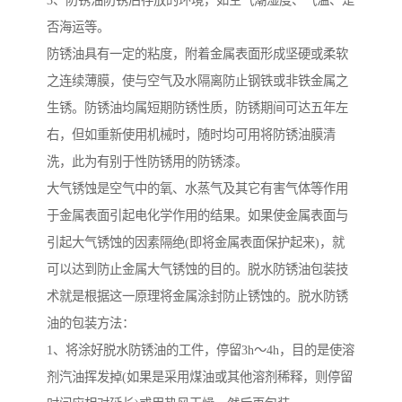
3、防锈油防锈后存放的环境，如空气潮湿度、气温、是
否海运等。
防锈油具有一定的粘度，附着金属表面形成坚硬或柔软
之连续薄膜，使与空气及水隔离防止钢铁或非铁金属之
生锈。防锈油均属短期防锈性质，防锈期间可达五年左
右，但如重新使用机械时，随时均可用将防锈油膜清
洗，此为有别于性防锈用的防锈漆。
大气锈蚀是空气中的氧、水蒸气及其它有害气体等作用
于金属表面引起电化学作用的结果。如果使金属表面与
引起大气锈蚀的因素隔绝(即将金属表面保护起来)，就
可以达到防止金属大气锈蚀的目的。脱水防锈油包装技
术就是根据这一原理将金属涂封防止锈蚀的。脱水防锈
油的包装方法：
1、将涂好脱水防锈油的工件，停留3h～4h，目的是使溶
剂汽油挥发掉(如果是采用煤油或其他溶剂稀释，则停留