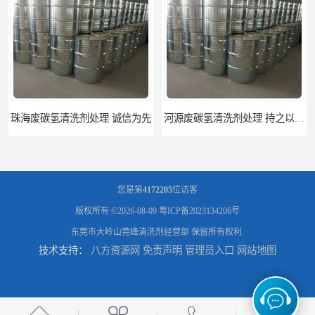
河源废碳氢清洗剂处理 持之以恒为客户服务
阳江回收废白电油 持之以恒为客户服务
您是第
4172205
位访客
版权所有 ©2026-08-09
粤ICP备2023134206号
东莞市大岭山莞峰清洗剂经营部
保留所有权利.
技术支持：
八方资源网
免责声明
管理员入口
网站地图
梅州回收废碳氢清洗剂 现款交易
惠州废白电油回收 持之以恒为客户服务