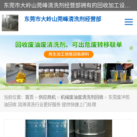
东莞市大岭山莞峰清洗剂经营部拥有的回收加工设备，大量废油回收、废清洗剂回收、废溶剂油回收、机械废油废清洗剂回收、废碳氢回收、碳氢液压油回收、碳氢二氯回收等废清洗剂处理；我们只是提供废旧化工原料的循环使用存放点，执行正规的存放，有正规的回收资质处理。同时我们公司批发零售回收级清洗剂，脱模油再生基础油，质量保证。
东莞市大岭山莞峰清洗剂经营部
废油回收
废清洗剂回收
废溶剂油回收
机械废油废清洗剂回收
废碳氢回收
碳氢液压油回收
当前位置：
首页
>
供应商机
>
机械废油废清洗剂回收
> 东莞废冲剪
碳氢二氯回收
回收废三四氯乙烯
油回收 润滑清洗行业更好服务 提供快捷上门处理
回收废液压油
回收废切削油
回收废白电油
回收废四氯乙烯