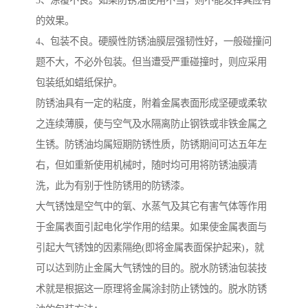
3、涂覆不良。如果防锈油使用不当，则不能发挥其应有
的效果。
4、包装不良。硬膜性防锈油膜层强韧性好，一般碰撞问
题不大，不必外包装。但当遭受严重碰撞时，则应采用
包装纸如蜡纸保护。
防锈油具有一定的粘度，附着金属表面形成坚硬或柔软
之连续薄膜，使与空气及水隔离防止钢铁或非铁金属之
生锈。防锈油均属短期防锈性质，防锈期间可达五年左
右，但如重新使用机械时，随时均可用将防锈油膜清
洗，此为有别于性防锈用的防锈漆。
大气锈蚀是空气中的氧、水蒸气及其它有害气体等作用
于金属表面引起电化学作用的结果。如果使金属表面与
引起大气锈蚀的因素隔绝(即将金属表面保护起来)，就
可以达到防止金属大气锈蚀的目的。脱水防锈油包装技
术就是根据这一原理将金属涂封防止锈蚀的。脱水防锈