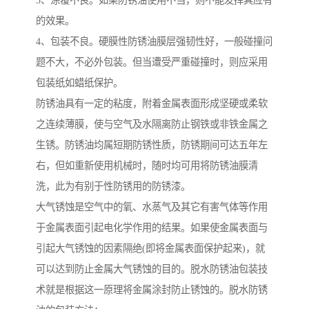
3、涂覆不良。如果防锈油使用不当，则不能发挥其应有
的效果。
4、包装不良。硬膜性防锈油膜层强韧性好，一般碰撞问
题不大，不必外包装。但当遭受严重碰撞时，则应采用
包装纸如蜡纸保护。
防锈油具有一定的粘度，附着金属表面形成坚硬或柔软
之连续薄膜，使与空气及水隔离防止钢铁或非铁金属之
生锈。防锈油均属短期防锈性质，防锈期间可达五年左
右，但如重新使用机械时，随时均可用将防锈油膜清
洗，此为有别于性防锈用的防锈漆。
大气锈蚀是空气中的氧、水蒸气及其它有害气体等作用
于金属表面引起电化学作用的结果。如果使金属表面与
引起大气锈蚀的因素隔绝(即将金属表面保护起来)，就
可以达到防止金属大气锈蚀的目的。脱水防锈油包装技
术就是根据这一原理将金属涂封防止锈蚀的。脱水防锈