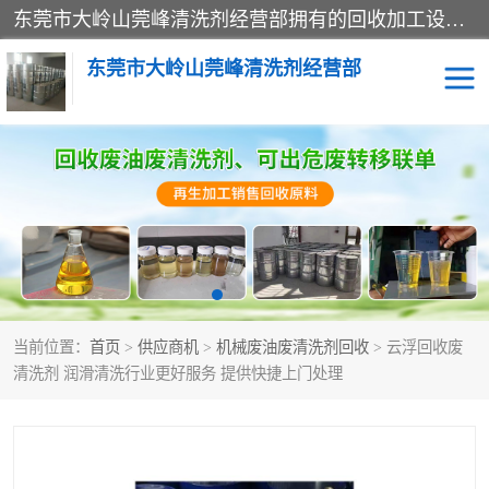
东莞市大岭山莞峰清洗剂经营部拥有的回收加工设备，大量废油回收、废清洗剂回收、废溶剂油回收、机械废油废清洗剂回收、废碳氢回收、碳氢液压油回收、碳氢二氯回收等废清洗剂处理；我们只是提供废旧化工原料的循环使用存放点，执行正规的存放，有正规的回收资质处理。同时我们公司批发零售回收级清洗剂，脱模油再生基础油，质量保证。
东莞市大岭山莞峰清洗剂经营部
废油回收
废清洗剂回收
废溶剂油回收
机械废油废清洗剂回收
废碳氢回收
碳氢液压油回收
当前位置：
首页
>
供应商机
>
机械废油废清洗剂回收
> 云浮回收废
碳氢二氯回收
回收废三四氯乙烯
清洗剂 润滑清洗行业更好服务 提供快捷上门处理
回收废液压油
回收废切削油
回收废白电油
回收废四氯乙烯