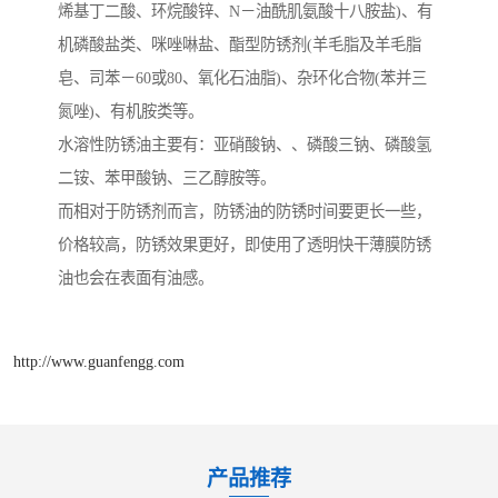
烯基丁二酸、环烷酸锌、N－油酰肌氨酸十八胺盐)、有
机磷酸盐类、咪唑啉盐、酯型防锈剂(羊毛脂及羊毛脂
皂、司苯－60或80、氧化石油脂)、杂环化合物(苯并三
氮唑)、有机胺类等。
水溶性防锈油主要有：亚硝酸钠、、磷酸三钠、磷酸氢
二铵、苯甲酸钠、三乙醇胺等。
而相对于防锈剂而言，防锈油的防锈时间要更长一些，
价格较高，防锈效果更好，即使用了透明快干薄膜防锈
油也会在表面有油感。
http://www.guanfengg.com
产品推荐