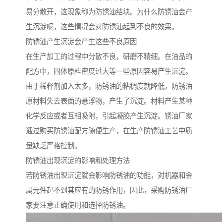
易分散开，这现象称为防锈油结块。为什么防锈油会产
生沉淀呢，这些情况会对防锈油起到不良的效果。
防锈油产生沉淀会产生这些不良原因
在生产加工的过程中分散不良，研磨不精细。在油品的
配方中，固体原料密度过大等一些原因容易产生沉淀。
由于稀释剂加入太多，防锈油的粘稠度就降低，防锈油
原材料失去表面的悬浮物，产生了沉淀。材料产生某种
化学反应或者互相吸附，引起凝胶产生沉淀。锈油厂家
通过购买防锈油配方随便生产，在生产防锈油工艺中质
量缺乏严格控制。
防锈油出现沉淀的影响和处理方法
若防锈油出现沉淀就会影响防锈油的功能，对机器和金
属元件起不到其应有的防锈作用，因此，采购防锈油厂
家要注意正确使用和选择防锈油。