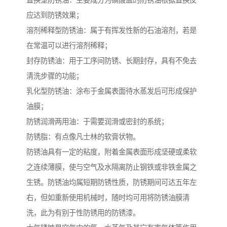
置换型防锈油：主要成分为磺酸盐的防锈油根据置换反
应达到防锈效果；
溶剂稀释型防锈油：属于有挥发性新的石油溶剂，若是
在常温可以进行溶剂稀释；
封存防锈油：用于工序间防锈、长期封存，具有不免去
清洗步骤的功能；
乳化型防锈油：涂布于金属表面待水蒸发后可形成保护
油膜；
防锈润滑两用油：于需要润滑或密封的系统；
防锈脂：有点像凡士林的软膏状物。
防锈油具有一定的粘度，附着金属表面形成坚硬或柔软
之连续薄膜，使与空气及水隔离防止钢铁或非铁金属之
生锈。防锈油均属短期防锈性质，防锈期间可达五年左
右，但如重新使用机械时，随时均可用将防锈油膜清
洗，此为有别于性防锈用的防锈漆。