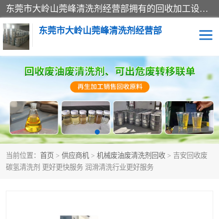
东莞市大岭山莞峰清洗剂经营部拥有的回收加工设备，大量废油回收、废清洗剂回收、废溶剂油回收、机械废油废清洗剂回收、废碳氢回收、碳氢液压油回收、碳氢二氯回收等废清洗剂处理；我们只是提供废旧化工原料的循环使用存放点，执行正规的存放，有正规的回收资质处理。同时我们公司批发零售回收级清洗剂，脱模油再生基础油，质量保证。
东莞市大岭山莞峰清洗剂经营部
废油回收
废清洗剂回收
废溶剂油回收
机械废油废清洗剂回收
废碳氢回收
碳氢液压油回收
当前位置：
首页
>
供应商机
>
机械废油废清洗剂回收
> 吉安回收废
碳氢二氯回收
回收废三四氯乙烯
碳氢清洗剂 更好更快服务 润滑清洗行业更好服务
回收废液压油
回收废切削油
回收废白电油
回收废四氯乙烯