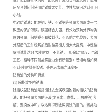
佳，适合要求较高的产品使用，更适合海运使用。使用
后配合封闭剂使用防锈效果更佳。中性盐雾可达到48-96
小时。
电镀防锈油：能在铜，铁，不锈钢等金属表面形成一层
致密的保护薄膜，膜层结合力强，有效地预防外界物质
腐蚀金属，保护膜不易被划花，不影响导电烧焊，表面
处理后的工件经其加后耐盐雾能力能大大提高，中性盐
雾测试能达24-72小时以上不长锈，（因镀层厚度、电镀
工艺、镀种不同耐盐雾能力会有所差别）普通电镀如镍
不到4小时就会长锈，处理后表面光泽度好。
防锈油的分类和特点
(1) 除指纹型防锈油
除指纹型防锈油是指能除去金属表面附着的指纹的防锈
油，能把金属表面的汗液(少量水、食盐、、尿酸等)溶
解、置换或中和，以达到抑制金属腐蚀的目的。该类油