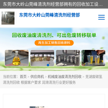
东莞市大岭山莞峰清洗剂经营部拥有的回收加工设备，大量废油回收、废清洗剂回收、废溶剂油回收、机械废油废清洗剂回收、废碳氢回收、碳氢液压油回收、碳氢二氯回收等废清洗剂处理；我们只是提供废旧化工原料的循环使用存放点，执行正规的存放，有正规的回收资质处理。同时我们公司批发零售回收级清洗剂，脱模油再生基础油，质量保证。
东莞市大岭山莞峰清洗剂经营部
废油回收
废清洗剂回收
废溶剂油回收
机械废油废清洗剂回收
废碳氢回收
碳氢液压油回收
当前位置：
首页
>
供应商机
>
机械废油废清洗剂回收
> 芜湖废碳氢
碳氢二氯回收
回收废三四氯乙烯
清洗剂回收 根据客户要求 润滑清洗行业更好服务
回收废液压油
回收废切削油
回收废白电油
回收废四氯乙烯