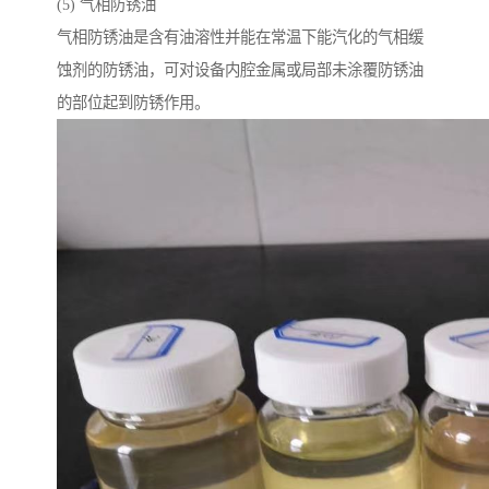
(5) 气相防锈油
气相防锈油是含有油溶性并能在常温下能汽化的气相缓
蚀剂的防锈油，可对设备内腔金属或局部未涂覆防锈油
的部位起到防锈作用。