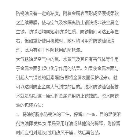
防锈油具有一定的粘度，附着金属表面形成坚硬或柔软
之连续薄膜，使与空气及水隔离防止钢铁或非铁金属之
生锈。防锈油均属短期防锈性质，防锈期间可达五年左
右，但如重新使用机械时，随时均可用将防锈油膜清
洗，此为有别于性防锈用的防锈漆。
大气锈蚀是空气中的氧、水蒸气及其它有害气体等作用
于金属表面引起电化学作用的结果。如果使金属表面与
引起大气锈蚀的因素隔绝(即将金属表面保护起来)，就
可以达到防止金属大气锈蚀的目的。脱水防锈油包装技
术就是根据这一原理将金属涂封防止锈蚀的。脱水防锈
油的包装方法：
1、将涂好脱水防锈油的工件，停留3h～4h，目的是使溶
剂汽油挥发掉(如果是采用煤油或其他溶剂稀释，则停留
时间应相对延长)或用热风干燥，然后再包装。