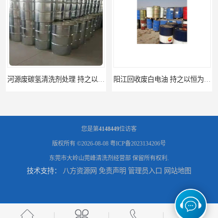
阳江回收废白电油 持之以恒为客户服务
您是第
4148449
位访客
版权所有 ©2026-08-08
粤ICP备2023134206号
东莞市大岭山莞峰清洗剂经营部
保留所有权利.
技术支持：
八方资源网
免责声明
管理员入口
网站地图
梅州回收废碳氢清洗剂 现款交易
惠州废白电油回收 持之以恒为客户服务