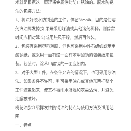
术就是根据这一原理将金属涂封防止锈蚀的。脱水防锈
油的包装方法：
1、将涂好脱水防锈油的工件，停留3h～4h，目的是使溶
剂汽油挥发掉(如果是采用煤油或其他溶剂稀释，则停留
时间应相对延长)或用热风干燥，然后再包装。
2、包装宜采用塑料薄膜，但也可采用中性石蜡纸或苯甲
酸钠纸，或采用一面有蜡一面有苯甲酸钠的包装纸来包
装。包装时，涂苯甲酸钠的一面应朝内。
3、对于大型工件，在条件允许的情况下，也可采用涂油
法。如果条件不许可，则可采用油布或其他东西把整个
工件遮盖起来，使其不被雨水淋湿和灰尘沾污，并避免
油膜被破坏。
桃花油脂介绍挥发性防锈油的特点与使用方法及适用范
围
一、特点