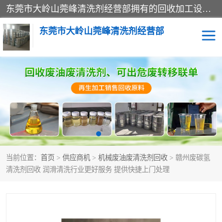
东莞市大岭山莞峰清洗剂经营部拥有的回收加工设备，大量废油回收、废清洗剂回收、废溶剂油回收、机械废油废清洗剂回收、废碳氢回收、碳氢液压油回收、碳氢二氯回收等废清洗剂处理；我们只是提供废旧化工原料的循环使用存放点，执行正规的存放，有正规的回收资质处理。同时我们公司批发零售回收级清洗剂，脱模油再生基础油，质量保证。
东莞市大岭山莞峰清洗剂经营部
废油回收
废清洗剂回收
废溶剂油回收
机械废油废清洗剂回收
废碳氢回收
碳氢液压油回收
当前位置：
首页
>
供应商机
>
机械废油废清洗剂回收
> 赣州废碳氢
碳氢二氯回收
回收废三四氯乙烯
清洗剂回收 润滑清洗行业更好服务 提供快捷上门处理
回收废液压油
回收废切削油
回收废白电油
回收废四氯乙烯