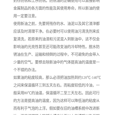
封存防锈和工序防锈。防锈油的正确使用可以直接影响
金属制品的各方面的性能及其使用寿命，所以新油的使
用一定要注意。
使用新油之前，先要将残存的水、油泥以及其它渣滓都
应该及时清理干净。在必要时可以使用油污清洗剂来反
复清洗，若原来的油渣和污泥混入到新油中，这不仅会
影响油的光亮性甚至还可能改变油的冷却特性。脱水防
锈油在生产、运输和倾倒的过程中，不可避免的会带入
少量的空气。要想去除新油中的气体提高油的温度是一
个不错的办法。
如果油的粘度较高，那么必须把油加热到约120℃-140℃
之间来保温循环三到五天左右。而粘度较低的冷油，一
般采用80℃的油温，保温循环二至三天左右。因此可行
的方法是提高油的温度，因为这样可以降低油的粘度从
而有利于气泡的上浮。假如要在旧的油槽系统中改进新