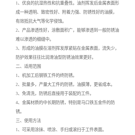
1、优良的抗湿热性和抗重叠性。油剂挥发后金属表面形
成一种透明、致密性好、附着力强、防锈性好的油膜，
有效抵抗大气等化学侵蚀。
2、产品渗透性好，涂敷面积广，能够渗透到一般防锈油
难以渗透的细缝中。
3、形成的油膜在溶剂挥发厚紧贴在金属表面，流失少，
防护效果往往比润滑油型防锈油效果更好。
二、适用范围
1、机加工后钢铁工件的终防锈。
2、批量多，产量大工件的防锈，油膜薄，更省成本。
3、免清洗，防锈后直接用于装配的工件。
4、金属材质的中长期防锈，特别是马口铁五金件的防
锈。
三、使用方法
1、可采用涂抹、喷涂、手扫或滚扫于工件表面。