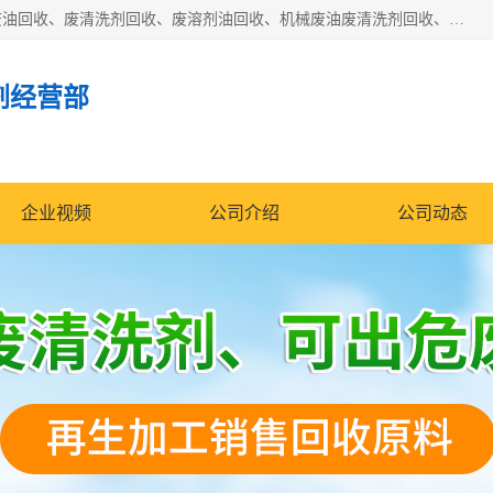
东莞市大岭山莞峰清洗剂经营部拥有的回收加工设备，大量废油回收、废清洗剂回收、废溶剂油回收、机械废油废清洗剂回收、废碳氢回收、碳氢液压油回收、碳氢二氯回收等废清洗剂处理；我们只是提供废旧化工原料的循环使用存放点，执行正规的存放，有正规的回收资质处理。同时我们公司批发零售回收级清洗剂，脱模油再生基础油，质量保证。
剂经营部
企业视频
公司介绍
公司动态