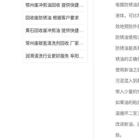
电镀防锈油
鄂州废冲剪油回收 提供快捷上门处理
液体，可比常
回收废防锈油 根据客户要求
效地预防外
黄石回收废冲剪油 提供快捷上门处理
防锈油使用
常州废碳氢清洗剂回收 厂家价格
防锈油是具
润滑清洗行业更好服务 阜阳回收废防锈油
锈油的正确
使用新油之
污泥混入到
带入少量的
如果油的粘
温循环二至
改进新油，
些。