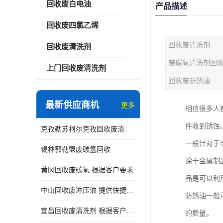
回收废白电油
产品描述
回收废四氯乙烯
回收废清洗剂
回收废清洗剂
废碳氢清洗剂回
上门回收废清洗剂
回收废防锈油
最新供应商机
更多
相信很多人
件收到锈蚀
克孜勒苏柯尔克孜回收废清洗剂
一般针对于
锡林郭勒盟废碳氢回收
涂于金属制
黄冈回收废碳氢 根据客户要求
品是可以利
中山回收废冲压油 提供快捷上门处理
防锈油一般
宜昌回收废清洗剂 根据客户要求
的质量。