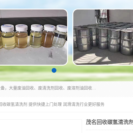
东莞市大岭山莞峰清洗剂经营部拥有的回收加工设备，大量废油回收、废清洗剂回收、废溶剂油回收、机械废油废清洗剂回收、废碳氢回收、碳氢液压油回收、碳氢二氯回收等废清洗剂处理；我们只是提供废旧化工原料的循环使用存放点，执行正规的存放，有正规的回收资质处理。同时我们公司批发零售回收级清洗剂，脱模油再生基础油，质量保证。
名回收碳氢清洗剂 提供快捷上门处理 润滑清洗行业更好服务
茂名回收碳氢清洗剂