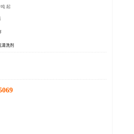
/吨 起
吨
市
氢清洗剂
5069