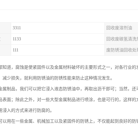
3311
回收废溶剂油
收
1133
回收废碳氢清洗
111
废防锈油回收处
都知道，腐蚀是使紧固件以及金属材料破坏的主要形式之一，对各行业的
、减少损失，就利用防锈油的防锈性能来防止这种情况发生。
金属制品，我们可以把它浸入液态防锈油中，再取出沥干即可；当然，还
品表面；除此之外，对一些大型金属制品进行喷涂，也是可行的，这样的
用浸入的方式来进行防腐的。
可以用在一些金属、机械加工以及紧固件的防锈上，不仅能起到良好的防