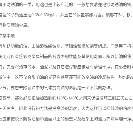
属于防锈油的一类，用途也是比较广泛的；一般想要清楚电镀防锈油的知
温的防锈油重达0.68-0.85kg/L，并且它的耐盐雾能力强，能够在
界物质腐蚀金属。
注意事项
有防锈功能的油，由油溶性缓蚀剂、基础油和添加剂等组成。广泛用于机
使用可以直接影响金属制品的各方面的性能及其使用寿命，所以新油的使
前，先要将残存的水、油泥以及其它渣滓都应该及时清理干净。在必要时
新油中，这不仅会影响油的光亮性甚至还可能改变油的冷却特性。脱水防
空气。要想去除新油中的气体提高油的温度是一个不错的办法。
度较高，那么必须把油加热到约120℃-140℃之间来保温循环三到五天左
三天左右。因此可行的方法是提高油的温度，因为这样可以降低油的粘度
还应该把脱水防锈油槽中油面以上的槽壁以及框架上的油污铲除清理干净