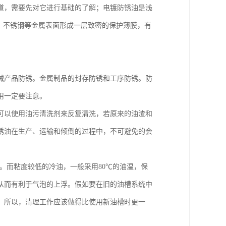
道，需要先对它进行基础的了解；电镀防锈油是浅
铜、铁、不锈钢等金属表面形成一层致密的保护薄膜，有
械产品防锈。金属制品的封存防锈和工序防锈。防
用一定要注意。
可以使用油污清洗剂来反复清洗，若原来的油渣和
锈油在生产、运输和倾倒的过程中，不可避免的会
右。而粘度较低的冷油，一般采用80℃的油温，保
从而有利于气泡的上浮。假如要在旧的油槽系统中
。所以，清理工作应该做得比使用新油槽时更一