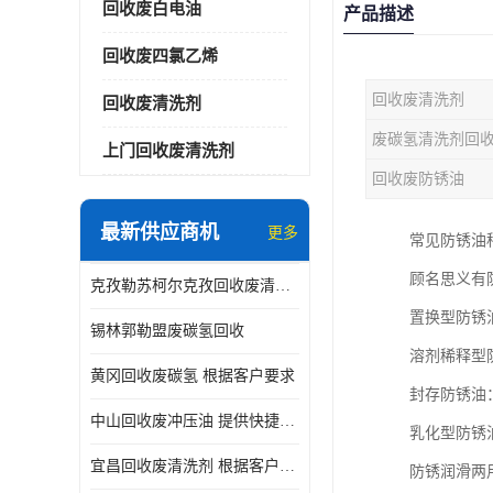
回收废白电油
产品描述
回收废四氯乙烯
回收废清洗剂
回收废清洗剂
废碳氢清洗剂回
上门回收废清洗剂
回收废防锈油
最新供应商机
更多
常见防锈油
顾名思义有
克孜勒苏柯尔克孜回收废清洗剂
置换型防锈
锡林郭勒盟废碳氢回收
溶剂稀释型
黄冈回收废碳氢 根据客户要求
封存防锈油
中山回收废冲压油 提供快捷上门处理
乳化型防锈
宜昌回收废清洗剂 根据客户要求
防锈润滑两