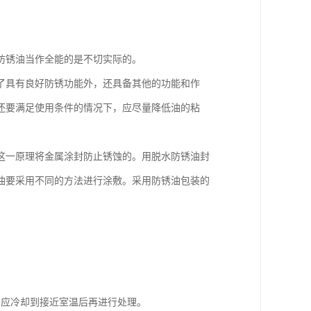
防锈油当作全能的是不切实际的。
了具有良好防锈功能外，还具备其他的功能和作
还要满足使用条件的情况下，应尽量降低油的粘
这一原理将金属涂封防止锈蚀的。用脱水防锈油封
油要采用不同的方法进行涂敷。采用防锈油包装的
，应冷却到接近室温后再进行处理。