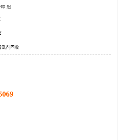
/吨 起
吨
市
清洗剂回收
5069