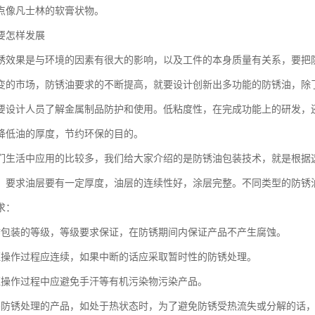
点像凡士林的软膏状物。
要怎样发展
锈效果是与环境的因素有很大的影响，以及工件的本身质量有关系，要把
变的市场，防锈油要求的不断提高，就要设计创新出多功能的防锈油，除
要设计人员了解金属制品防护和使用。低粘度性，在完成功能上的研发，
降低油的厚度，节约环保的目的。
们生活中应用的比较多，我们给大家介绍的是防锈油包装技术，就是根据
，要求油层要有一定厚度，油层的连续性好，涂层完整。不同类型的防锈
求：
锈包装的等级，等级要求保证，在防锈期间内保证产品不产生腐蚀。
证操作过程应连续，如果中断的话应采取暂时性的防锈处理。
证操作过程中应避免手汗等有机污染物污染产品。
要防锈处理的产品，如处于热状态时，为了避免防锈受热流失或分解的话