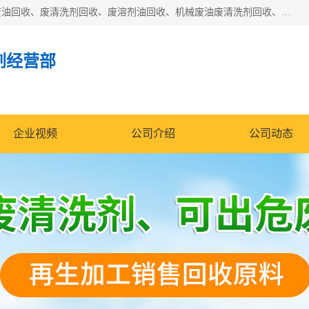
东莞市大岭山莞峰清洗剂经营部拥有的回收加工设备，大量废油回收、废清洗剂回收、废溶剂油回收、机械废油废清洗剂回收、废碳氢回收、碳氢液压油回收、碳氢二氯回收等废清洗剂处理；我们只是提供废旧化工原料的循环使用存放点，执行正规的存放，有正规的回收资质处理。同时我们公司批发零售回收级清洗剂，脱模油再生基础油，质量保证。
剂经营部
企业视频
公司介绍
公司动态