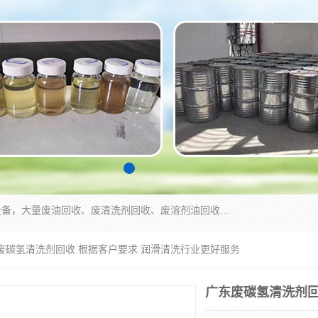
东莞市大岭山莞峰清洗剂经营部拥有的回收加工设备，大量废油回收、废清洗剂回收、废溶剂油回收、机械废油废清洗剂回收、废碳氢回收、碳氢液压油回收、碳氢二氯回收等废清洗剂处理；我们只是提供废旧化工原料的循环使用存放点，执行正规的存放，有正规的回收资质处理。同时我们公司批发零售回收级清洗剂，脱模油再生基础油，质量保证。
东废碳氢清洗剂回收 根据客户要求 润滑清洗行业更好服务
广东废碳氢清洗剂回