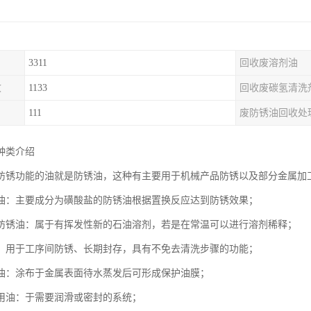
3311
回收废溶剂油
收
1133
回收废碳氢清洗
111
废防锈油回收处
种类介绍
防锈功能的油就是防锈油，这种有主要用于机械产品防锈以及部分金属加
油：主要成分为磺酸盐的防锈油根据置换反应达到防锈效果；
防锈油：属于有挥发性新的石油溶剂，若是在常温可以进行溶剂稀释；
：用于工序间防锈、长期封存，具有不免去清洗步骤的功能；
油：涂布于金属表面待水蒸发后可形成保护油膜；
用油：于需要润滑或密封的系统；