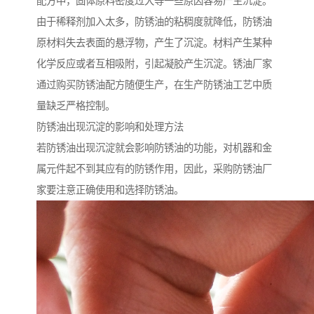
配方中，固体原料密度过大等一些原因容易产生沉淀。
由于稀释剂加入太多，防锈油的粘稠度就降低，防锈油
原材料失去表面的悬浮物，产生了沉淀。材料产生某种
化学反应或者互相吸附，引起凝胶产生沉淀。锈油厂家
通过购买防锈油配方随便生产，在生产防锈油工艺中质
量缺乏严格控制。
防锈油出现沉淀的影响和处理方法
若防锈油出现沉淀就会影响防锈油的功能，对机器和金
属元件起不到其应有的防锈作用，因此，采购防锈油厂
家要注意正确使用和选择防锈油。