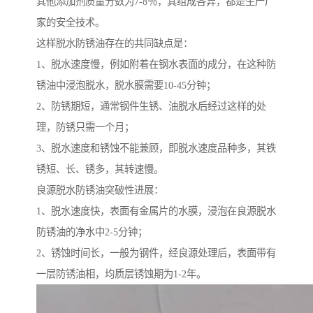
其他添加剂质量分数为7-8％，其组成各异，都是生产厂
家的安全技术。
这样脱水防锈油存在的共同缺点是：
1、脱水速度慢，例如附着在钢水表面的成分，在这种防
锈油中浸泡脱水，脱水膜需要10-45分钟；
2、防锈期短，通常钢件生锈、油脱水后经过这样的处
理，防锈只需一个月；
3、脱水速度和锈蚀不能兼顾，即脱水速度品种多，其铁
锈短、长、锈多，其转速慢。
良源脱水防锈油突破性进展：
1、脱水速度快，表面有金属片的水膜，浸泡在良源脱水
防锈油的净水中2-5分钟；
2、锈蚀时间长，一般为钢件，经良源处理后，表面带有
一层防锈油相，均质层锈蚀期为1-2年。