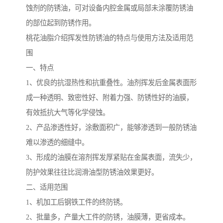
蚀剂的防锈油，可对设备内腔金属或局部未涂覆防锈油
的部位起到防锈作用。
桃花油脂介绍挥发性防锈油的特点与使用方法及适用范
围
一、特点
1、优良的抗湿热性和抗重叠性。油剂挥发后金属表面形
成一种透明、致密性好、附着力强、防锈性好的油膜，
有效抵抗大气等化学侵蚀。
2、产品渗透性好，涂敷面积广，能够渗透到一般防锈油
难以渗透的细缝中。
3、形成的油膜在溶剂挥发厚紧贴在金属表面，流失少，
防护效果往往比润滑油型防锈油效果更好。
二、适用范围
1、机加工后钢铁工件的终防锈。
2、批量多，产量大工件的防锈，油膜薄，更省成本。