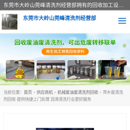
东莞市大岭山莞峰清洗剂经营部拥有的回收加工设备，大量废油回收、废清洗剂回收、废溶剂油回收、机械废油废清洗剂回收、废碳氢回收、碳氢液压油回收、碳氢二氯回收等废清洗剂处理；我们只是提供废旧化工原料的循环使用存放点，执行正规的存放，有正规的回收资质处理。同时我们公司批发零售回收级清洗剂，脱模油再生基础油，质量保证。
东莞市大岭山莞峰清洗剂经营部
废油回收
废清洗剂回收
废溶剂油回收
机械废油废清洗剂回收
废碳氢回收
碳氢液压油回收
当前位置：
首页
>
供应商机
>
机械废油废清洗剂回收
> 萍乡废清洗
碳氢二氯回收
回收废三四氯乙烯
剂回收 提供快捷上门处理 润滑清洗行业更好服务
回收废液压油
回收废切削油
回收废白电油
回收废四氯乙烯