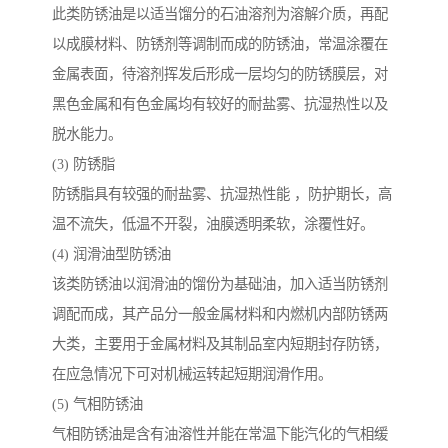
此类防锈油是以适当馏分的石油溶剂为溶解介质，再配
以成膜材料、防锈剂等调制而成的防锈油，常温涂覆在
金属表面，待溶剂挥发后形成一层均匀的防锈膜层，对
黑色金属和有色金属均有较好的耐盐雾、抗湿热性以及
脱水能力。
(3) 防锈脂
防锈脂具有较强的耐盐雾、抗湿热性能 ，防护期长，高
温不流失，低温不开裂，油膜透明柔软，涂覆性好。
(4) 润滑油型防锈油
该类防锈油以润滑油的馏份为基础油，加入适当防锈剂
调配而成，其产品分一般金属材料和内燃机内部防锈两
大类，主要用于金属材料及其制品室内短期封存防锈，
在应急情况下可对机械运转起短期润滑作用。
(5) 气相防锈油
气相防锈油是含有油溶性并能在常温下能汽化的气相缓