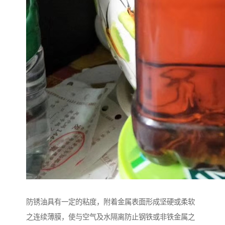
防锈油具有一定的粘度，附着金属表面形成坚硬或柔软
之连续薄膜，使与空气及水隔离防止钢铁或非铁金属之