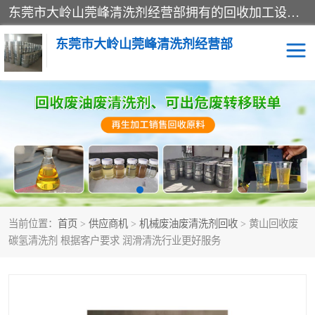
东莞市大岭山莞峰清洗剂经营部拥有的回收加工设备，大量废油回收、废清洗剂回收、废溶剂油回收、机械废油废清洗剂回收、废碳氢回收、碳氢液压油回收、碳氢二氯回收等废清洗剂处理；我们只是提供废旧化工原料的循环使用存放点，执行正规的存放，有正规的回收资质处理。同时我们公司批发零售回收级清洗剂，脱模油再生基础油，质量保证。
东莞市大岭山莞峰清洗剂经营部
废油回收
废清洗剂回收
废溶剂油回收
机械废油废清洗剂回收
废碳氢回收
碳氢液压油回收
当前位置：
首页
>
供应商机
>
机械废油废清洗剂回收
> 黄山回收废
碳氢二氯回收
回收废三四氯乙烯
碳氢清洗剂 根据客户要求 润滑清洗行业更好服务
回收废液压油
回收废切削油
回收废白电油
回收废四氯乙烯