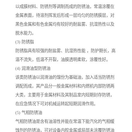
以成膜材料、防锈剂等调制而成的防锈油，常温涂覆在
金属表面，待溶剂挥发后形成一层均匀的防锈膜层，对
黑色金属和有色金属均有较好的耐盐雾、抗湿热性以及
脱水能力。
(3) 防锈脂
防锈脂具有较强的耐盐雾、抗湿热性能 ，防护期长，高
温不流失，低温不开裂，油膜透明柔软，涂覆性好。
(4) 润滑油型防锈油
该类防锈油以润滑油的馏份为基础油，加入适当防锈剂
调配而成，其产品分一般金属材料和内燃机内部防锈两
大类，主要用于金属材料及其制品室内短期封存防锈，
在应急情况下可对机械运转起短期润滑作用。
(5) 气相防锈油
气相防锈油是含有油溶性并能在常温下能汽化的气相缓
蚀剂的防锈油，可对设备内腔金属或局部未涂覆防锈油