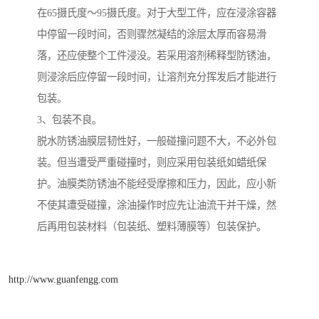
在65摄氏度～95摄氏度。对于大型工件，应在浸涂容器
中停留一段时间，否则骤然凝结的涂层太厚而容易滑
落，还应使整个工件浸没。若采用溶剂稀释型防锈油，
则浸涂后应停留一段时间，让溶剂充分挥发后才能进行
包装。
3、包装不良。
脱水防锈油膜层韧性好，一般碰撞问题不大，不必外包
装。但当遭受严重碰撞时，则应采用包装纸如蜡纸保
护。油膜类防锈油不能经受摩擦和压力，因此，应小新
不使其遭受碰撞，涂油操作时应先让油流干并干燥，然
后再用包装材料（包装纸、塑料薄膜等）包装保护。
http://www.guanfengg.com