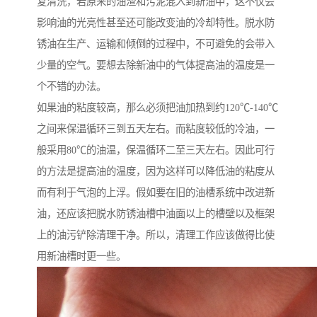
复清洗，若原来的油渣和污泥混入到新油中，这不仅会
影响油的光亮性甚至还可能改变油的冷却特性。脱水防
锈油在生产、运输和倾倒的过程中，不可避免的会带入
少量的空气。要想去除新油中的气体提高油的温度是一
个不错的办法。
如果油的粘度较高，那么必须把油加热到约120℃-140℃
之间来保温循环三到五天左右。而粘度较低的冷油，一
般采用80℃的油温，保温循环二至三天左右。因此可行
的方法是提高油的温度，因为这样可以降低油的粘度从
而有利于气泡的上浮。假如要在旧的油槽系统中改进新
油，还应该把脱水防锈油槽中油面以上的槽壁以及框架
上的油污铲除清理干净。所以，清理工作应该做得比使
用新油槽时更一些。