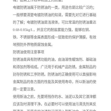
械，提高工作效率和加工的质量。
电镀防锈油属于防锈油的一类，用途也是比较广泛的；
一般想要清楚电镀防锈油的知道，需要先对它进行基础
的了解；电镀防锈油是浅液体，可比常温的防锈油重达
0.68-0.85kg/L，并且它的耐盐雾能力强，能够在铜、
铁、不锈钢等金属表面形成一层致密的保护薄膜，有效
地预防外界物质腐蚀金属。
防锈油使用注意事项
防锈油是具有防锈功能的油，由油溶性缓蚀剂、基础油
和添加剂等组成。广泛用于机械产品防锈。金属制品的
封存防锈和工序防锈。防锈油的正确使用可以直接影响
金属制品的各方面的性能及其使用寿命，所以新油的使
用一定要注意。
使用新油之前，先要将残存的水、油泥以及其它渣滓都
应该及时清理干净。在必要时可以使用油污清洗剂来反