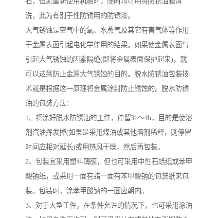
右，但如重新使用机械时，随时均可用将防锈油膜清
洗，此为有别于性防锈用的防锈漆。
大气锈蚀是空气中的氧、水蒸气及其它有害气体等作用
于金属表面引起电化学作用的结果。如果使金属表面与
引起大气锈蚀的因素隔绝(即将金属表面保护起来)，就
可以达到防止金属大气锈蚀的目的。脱水防锈油包装技
术就是根据这一原理将金属涂封防止锈蚀的。脱水防锈
油的包装方法：
1、将涂好脱水防锈油的工件，停留3h～4h，目的是使溶
剂汽油挥发掉(如果是采用煤油或其他溶剂稀释，则停留
时间应相对延长)或用热风干燥，然后再包装。
2、包装宜采用塑料薄膜，但也可采用中性石蜡纸或苯甲
酸钠纸，或采用一面有蜡一面有苯甲酸钠的包装纸来包
装。包装时，涂苯甲酸钠的一面应朝内。
3、对于大型工件，在条件允许的情况下，也可采用涂油