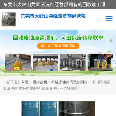
东莞市大岭山莞峰清洗剂经营部拥有的回收加工设备，大量废油回收、废清洗剂回收、废溶剂油回收、机械废油废清洗剂回收、废碳氢回收、碳氢液压油回收、碳氢二氯回收等废清洗剂处理；我们只是提供废旧化工原料的循环使用存放点，执行正规的存放，有正规的回收资质处理。同时我们公司批发零售回收级清洗剂，脱模油再生基础油，质量保证。
东莞市大岭山莞峰清洗剂经营部
废油回收
废清洗剂回收
废溶剂油回收
机械废油废清洗剂回收
废碳氢回收
碳氢液压油回收
当前位置：
首页
>
供应商机
>
机械废油废清洗剂回收
> 中山回收碳
碳氢二氯回收
回收废三四氯乙烯
氢清洗剂 更好更快服务 润滑清洗行业更好服务
回收废液压油
回收废切削油
回收废白电油
回收废四氯乙烯