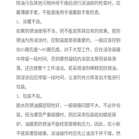
除油污及其他污物并经干燥后进行涂油前的检查时，应
戴薄膜手套，不能直接用手或戴脏手套检查。
2、涂覆不良。
如果防锈油使用不当，则不能发挥其应有的效果。若防
锈油为热浸涂时，控制温度是很重要的，一般应该控制
在65摄氏度～95摄氏度。对于大型工件，应在浸涂容器
中停留一段时间，否则骤然凝结的涂层太厚而容易滑
落，还应使整个工件浸没。若采用溶剂稀释型防锈油，
则浸涂后应停留一段时间，让溶剂充分挥发后才能进行
包装。
3、包装不良。
脱水防锈油膜层韧性好，一般碰撞问题不大，不必外包
装。但当遭受严重碰撞时，则应采用包装纸如蜡纸保
护。油膜类防锈油不能经受摩擦和压力，因此，应小新
不使其遭受碰撞，涂油操作时应先让油流干并干燥，然