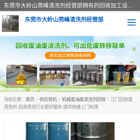
东莞市大岭山莞峰清洗剂经营部拥有的回收加工设备，大量废油回收、废清洗剂回收、废溶剂油回收、机械废油废清洗剂回收、废碳氢回收、碳氢液压油回收、碳氢二氯回收等废清洗剂处理；我们只是提供废旧化工原料的循环使用存放点，执行正规的存放，有正规的回收资质处理。同时我们公司批发零售回收级清洗剂，脱模油再生基础油，质量保证。
东莞市大岭山莞峰清洗剂经营部
废油回收
废清洗剂回收
废溶剂油回收
机械废油废清洗剂回收
废碳氢回收
碳氢液压油回收
当前位置：
首页
>
供应商机
>
机械废油废清洗剂回收
> 江门回收废
碳氢二氯回收
回收废三四氯乙烯
清洗剂 润滑清洗行业更好服务 提供快捷上门处理
回收废液压油
回收废切削油
回收废白电油
回收废四氯乙烯