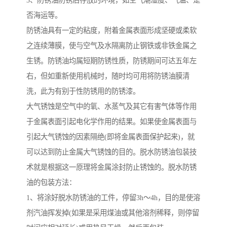
3、防锈油防锈后存放的环境，如空气潮湿度、气温、是
否海运等。
防锈油具有一定的粘度，附着金属表面形成坚硬或柔软
之连续薄膜，使与空气及水隔离防止钢铁或非铁金属之
生锈。防锈油均属短期防锈性质，防锈期间可达五年左
右，但如重新使用机械时，随时均可用将防锈油膜清
洗，此为有别于性防锈用的防锈漆。
大气锈蚀是空气中的氧、水蒸气及其它有害气体等作用
于金属表面引起电化学作用的结果。如果使金属表面与
引起大气锈蚀的因素隔绝(即将金属表面保护起来)，就
可以达到防止金属大气锈蚀的目的。脱水防锈油包装技
术就是根据这一原理将金属涂封防止锈蚀的。脱水防锈
油的包装方法：
1、将涂好脱水防锈油的工件，停留3h～4h，目的是使溶
剂汽油挥发掉(如果是采用煤油或其他溶剂稀释，则停留