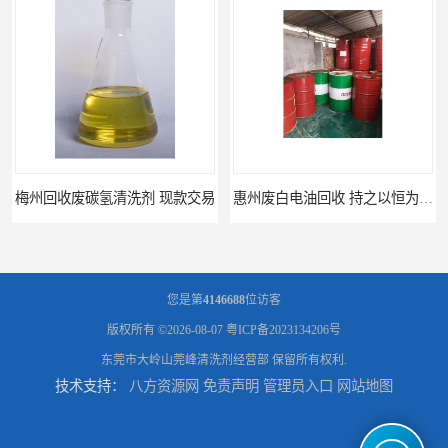
惠州废白电油回收 持之以恒为客户服务
清远废碳氢清洗剂回收 诚信为先
您是第
4146688
位访客
版权所有 ©2026-08-07
粤ICP备2023134206号
东莞市大岭山莞峰清洗剂经营部
保留所有权利.
技术支持：
八方资源网
免责声明
管理员入口
网站地图