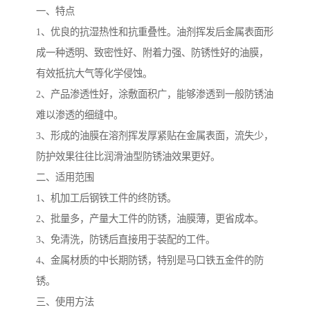
一、特点
1、优良的抗湿热性和抗重叠性。油剂挥发后金属表面形
成一种透明、致密性好、附着力强、防锈性好的油膜，
有效抵抗大气等化学侵蚀。
2、产品渗透性好，涂敷面积广，能够渗透到一般防锈油
难以渗透的细缝中。
3、形成的油膜在溶剂挥发厚紧贴在金属表面，流失少，
防护效果往往比润滑油型防锈油效果更好。
二、适用范围
1、机加工后钢铁工件的终防锈。
2、批量多，产量大工件的防锈，油膜薄，更省成本。
3、免清洗，防锈后直接用于装配的工件。
4、金属材质的中长期防锈，特别是马口铁五金件的防
锈。
三、使用方法