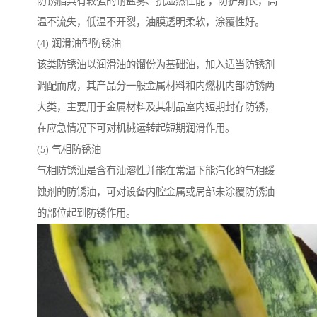
防锈脂具有较强的耐盐雾、抗湿热性能 ，防护期长，高
温不流失，低温不开裂，油膜透明柔软，涂覆性好。
(4) 润滑油型防锈油
该类防锈油以润滑油的馏份为基础油，加入适当防锈剂
调配而成，其产品分一般金属材料和内燃机内部防锈两
大类，主要用于金属材料及其制品室内短期封存防锈，
在应急情况下可对机械运转起短期润滑作用。
(5) 气相防锈油
气相防锈油是含有油溶性并能在常温下能汽化的气相缓
蚀剂的防锈油，可对设备内腔金属或局部未涂覆防锈油
的部位起到防锈作用。