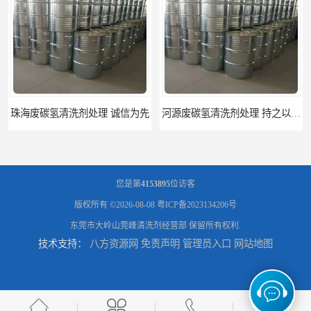
河源废碳氢清洗剂处理 持之以恒为客户服务
阳江回收废白电油 持之以恒为客户服务
您是第
4153895
位访客
版权所有 ©2026-08-08
粤ICP备2023134206号
东莞市大岭山莞峰清洗剂经营部
保留所有权利.
技术支持：
八方资源网
免责声明
管理员入口
网站地图
梅州回收废碳氢清洗剂 现款交易
惠州废白电油回收 持之以恒为客户服务