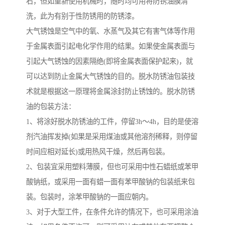
右，但如重新使用机械时，随时均可用将防锈油膜清
洗，此为有别于性防锈用的防锈漆。
大气锈蚀是空气中的氧、水蒸气及其它有害气体等作用
于金属表面引起电化学作用的结果。如果使金属表面与
引起大气锈蚀的因素隔绝(即将金属表面保护起来)，就
可以达到防止金属大气锈蚀的目的。脱水防锈油包装技
术就是根据这一原理将金属涂封防止锈蚀的。脱水防锈
油的包装方法：
1、将涂好脱水防锈油的工件，停留3h～4h，目的是使溶
剂汽油挥发掉(如果是采用煤油或其他溶剂稀释，则停留
时间应相对延长)或用热风干燥，然后再包装。
2、包装宜采用塑料薄膜，但也可采用中性石蜡纸或苯甲
酸钠纸，或采用一面有蜡一面有苯甲酸钠的包装纸来包
装。包装时，涂苯甲酸钠的一面应朝内。
3、对于大型工件，在条件允许的情况下，也可采用涂油