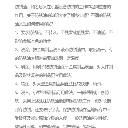
防锈油，顾名思义在机器设备防锈的工作中起到重要的
作用，关于防锈油的知识大家了解多少呢？不同的防锈
油又是如何使用的呢？
1、要求防锈后，不挂灰、不残留或低残留、不油腻、不
影响金属本色的场合。
2、浸涂，把金属制品浸入液态防锈油中，取出沥干，有
的防锈油太稠时需要加热到一定温度。
3、刷涂，用刷子把防锈油涂于金属制品表面，对大件制
品及形状复杂的制品更宜用此法。
4、喷涂，对大型金属制品用此法比较快捷，均匀。
5、浸入，小型金属制品可用此法。一般短期或工序防
锈，采用上述涂抹防锈油后即完成防锈工作，但对长期
封存防锈，还要进行包装，保护防锈膜在运输库存中不
受破坏及减少腐蚀介质的入侵，一般选用油密封性好、
软膜性材料，如塑料薄膜、铝塑薄膜、蜡纸等。