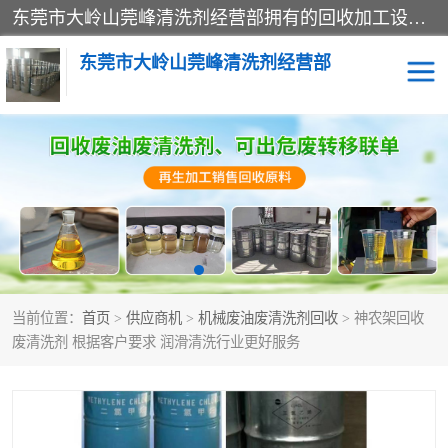
东莞市大岭山莞峰清洗剂经营部拥有的回收加工设备，大量废油回收、废清洗剂回收、废溶剂油回收、机械废油废清洗剂回收、废碳氢回收、碳氢液压油回收、碳氢二氯回收等废清洗剂处理；我们只是提供废旧化工原料的循环使用存放点，执行正规的存放，有正规的回收资质处理。同时我们公司批发零售回收级清洗剂，脱模油再生基础油，质量保证。
东莞市大岭山莞峰清洗剂经营部
废油回收
废清洗剂回收
废溶剂油回收
机械废油废清洗剂回收
废碳氢回收
碳氢液压油回收
当前位置：
首页
>
供应商机
>
机械废油废清洗剂回收
> 神农架回收
碳氢二氯回收
回收废三四氯乙烯
废清洗剂 根据客户要求 润滑清洗行业更好服务
回收废液压油
回收废切削油
回收废白电油
回收废四氯乙烯