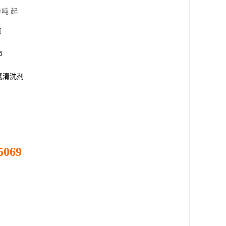
/吨 起
吨
市
氢清洗剂
5069