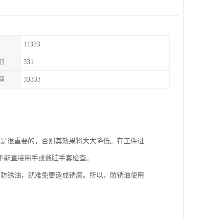
11333
剂
331
理
33333
燥是很重要的，否则其效果将大大降低。在工件进
不能直接用手或戴脏手套检查。
了防锈油，就难免要造成锈腐。所以，防锈油使用