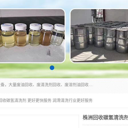
东莞市大岭山莞峰清洗剂经营部拥有的回收加工设备，大量废油回收、废清洗剂回收、废溶剂油回收、机械废油废清洗剂回收、废碳氢回收、碳氢液压油回收、碳氢二氯回收等废清洗剂处理；我们只是提供废旧化工原料的循环使用存放点，执行正规的存放，有正规的回收资质处理。同时我们公司批发零售回收级清洗剂，脱模油再生基础油，质量保证。
洲回收碳氢清洗剂 更好更快服务 润滑清洗行业更好服务
株洲回收碳氢清洗剂