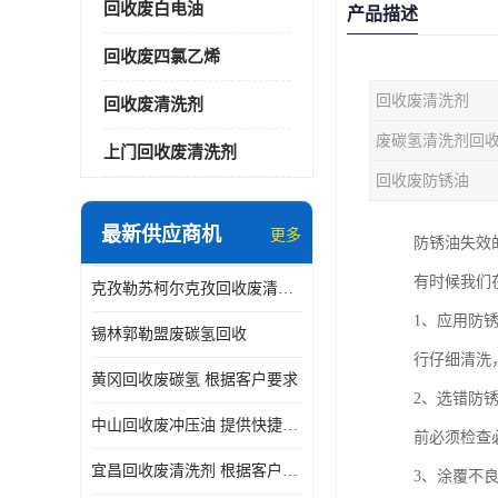
回收废白电油
产品描述
回收废四氯乙烯
回收废清洗剂
回收废清洗剂
废碳氢清洗剂回
上门回收废清洗剂
回收废防锈油
最新供应商机
更多
防锈油失效
有时候我们
克孜勒苏柯尔克孜回收废清洗剂
1、应用防
锡林郭勒盟废碳氢回收
行仔细清洗
黄冈回收废碳氢 根据客户要求
2、选错防
中山回收废冲压油 提供快捷上门处理
前必须检查
宜昌回收废清洗剂 根据客户要求
3、涂覆不