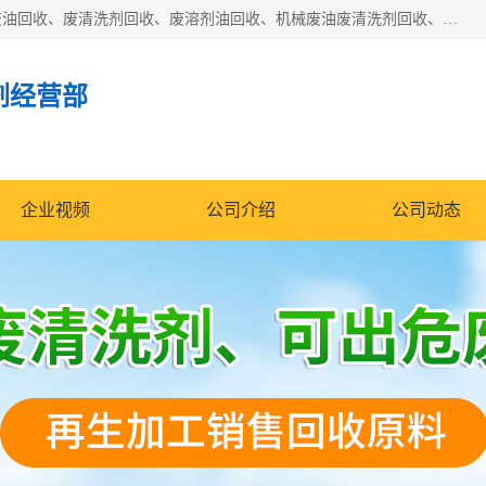
东莞市大岭山莞峰清洗剂经营部拥有的回收加工设备，大量废油回收、废清洗剂回收、废溶剂油回收、机械废油废清洗剂回收、废碳氢回收、碳氢液压油回收、碳氢二氯回收等废清洗剂处理；我们只是提供废旧化工原料的循环使用存放点，执行正规的存放，有正规的回收资质处理。同时我们公司批发零售回收级清洗剂，脱模油再生基础油，质量保证。
剂经营部
企业视频
公司介绍
公司动态