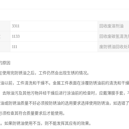
3311
回收废溶剂油
收
1133
回收废碳氢清洗
111
废防锈油回收处
的原因
在使用完防锈油之后，工件仍然会出现生锈的情况。
锈油以前，工件清洗和干燥不。金属工件表面在涂覆防锈油前的清洗和干
，去除油污及其他污物并经干燥后进行涂油前的检查时，应戴薄膜手套，
锈油或防锈油质量不好必须按防锈油的选用要求选择使用防锈油，如选错
必须检查其符合质量要求后才能使用。
良。如果防锈油使用不当，则不能发挥其应有的效果。