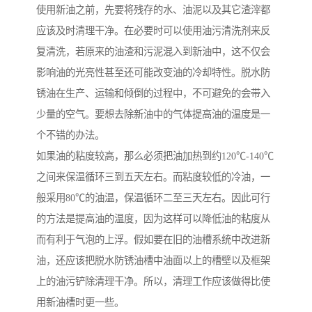
使用新油之前，先要将残存的水、油泥以及其它渣滓都
应该及时清理干净。在必要时可以使用油污清洗剂来反
复清洗，若原来的油渣和污泥混入到新油中，这不仅会
影响油的光亮性甚至还可能改变油的冷却特性。脱水防
锈油在生产、运输和倾倒的过程中，不可避免的会带入
少量的空气。要想去除新油中的气体提高油的温度是一
个不错的办法。
如果油的粘度较高，那么必须把油加热到约120℃-140℃
之间来保温循环三到五天左右。而粘度较低的冷油，一
般采用80℃的油温，保温循环二至三天左右。因此可行
的方法是提高油的温度，因为这样可以降低油的粘度从
而有利于气泡的上浮。假如要在旧的油槽系统中改进新
油，还应该把脱水防锈油槽中油面以上的槽壁以及框架
上的油污铲除清理干净。所以，清理工作应该做得比使
用新油槽时更一些。