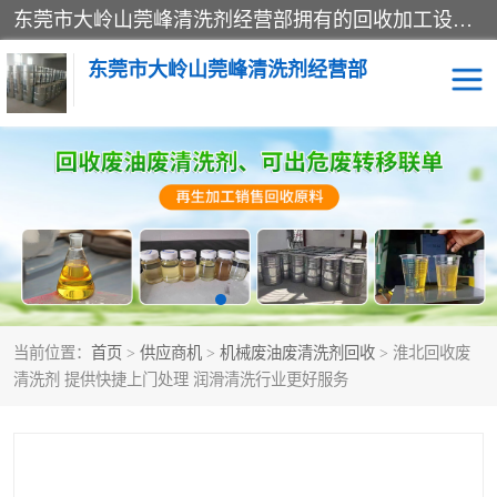
东莞市大岭山莞峰清洗剂经营部拥有的回收加工设备，大量废油回收、废清洗剂回收、废溶剂油回收、机械废油废清洗剂回收、废碳氢回收、碳氢液压油回收、碳氢二氯回收等废清洗剂处理；我们只是提供废旧化工原料的循环使用存放点，执行正规的存放，有正规的回收资质处理。同时我们公司批发零售回收级清洗剂，脱模油再生基础油，质量保证。
东莞市大岭山莞峰清洗剂经营部
废油回收
废清洗剂回收
废溶剂油回收
机械废油废清洗剂回收
废碳氢回收
碳氢液压油回收
当前位置：
首页
>
供应商机
>
机械废油废清洗剂回收
> 淮北回收废
碳氢二氯回收
回收废三四氯乙烯
清洗剂 提供快捷上门处理 润滑清洗行业更好服务
回收废液压油
回收废切削油
回收废白电油
回收废四氯乙烯