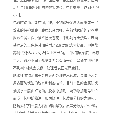
佳，适合要求较高的产品使用，更适合海运使用。使用
后配合封闭剂使用防锈效果更佳。中性盐雾可达到48-96
小时。
电镀防锈油：能在铜，铁，不锈钢等金属表面形成一层
致密的保护薄膜，膜层结合力强，有效地预防外界物质
腐蚀金属，保护膜不易被划花，不影响导电烧焊，表面
处理后的工件经其加后耐盐雾能力能大大提高，中性盐
雾测试能达24-72小时以上不长锈，（因镀层厚度、电镀
工艺、镀种不同耐盐雾能力会有所差别）普通电镀如镍
不到4小时就会长锈，处理后表面光泽度好。
脱水性防锈油属于金属表面处理技术领域，具体涉及金
属表面防锈油的脱水和制备技术。目前市售的金属防锈
油脱水一般由矿物油，脱水添加剂，防锈添加剂等组合
而成，其中矿物油一般为煤油，其质量分数约为90％，
防锈添加剂一般为石油磺酸酸钡，质量分数为2％-3％，