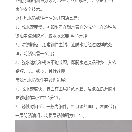
其他添加剂质量分数为7-8％，其组成各异，都是生产厂
家的安全技术。
这样脱水防锈油存在的共同缺点是：
1、脱水速度慢，例如附着在钢水表面的成分，在这种防
锈油中浸泡脱水，脱水膜需要10-45分钟；
2、防锈期短，通常钢件生锈、油脱水后经过这样的处
理，防锈只需一个月；
3、脱水速度和锈蚀不能兼顾，即脱水速度品种多，其铁
锈短、长、锈多，其转速慢。
良源脱水防锈油突破性进展：
1、脱水速度快，表面有金属片的水膜，浸泡在良源脱水
防锈油的净水中2-5分钟；
2、锈蚀时间长，一般为钢件，经良源处理后，表面带有
一层防锈油相，均质层锈蚀期为1-2年。