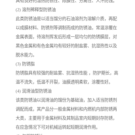
具有良好的湿热防锈性、除膜性、分离性、人汗防蚀。
(2) 溶剂稀释型防锈油
此类防锈油是以适当馏分的石油溶剂为溶解介质，再配
以成膜材料、防锈剂等调制而成的防锈油，常温涂覆在
金属表面，待溶剂挥发后形成一层均匀的防锈膜层，对
黑色金属和有色金属均有较好的耐盐雾、抗湿热性以及
脱水能力。
(3) 防锈脂
防锈脂具有较强的耐盐雾、抗湿热性能 ，防护期长，高
温不流失，低温不开裂，油膜透明柔软，涂覆性好。
(4) 润滑油型防锈油
该类防锈油以润滑油的馏份为基础油，加入适当防锈剂
调配而成，其产品分一般金属材料和内燃机内部防锈两
大类，主要用于金属材料及其制品室内短期封存防锈，
在应急情况下可对机械运转起短期润滑作用。