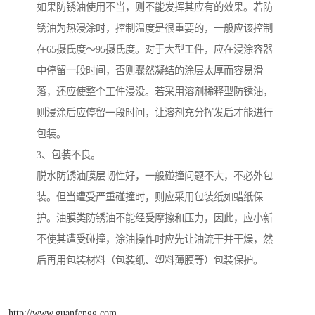
如果防锈油使用不当，则不能发挥其应有的效果。若防
锈油为热浸涂时，控制温度是很重要的，一般应该控制
在65摄氏度～95摄氏度。对于大型工件，应在浸涂容器
中停留一段时间，否则骤然凝结的涂层太厚而容易滑
落，还应使整个工件浸没。若采用溶剂稀释型防锈油，
则浸涂后应停留一段时间，让溶剂充分挥发后才能进行
包装。
3、包装不良。
脱水防锈油膜层韧性好，一般碰撞问题不大，不必外包
装。但当遭受严重碰撞时，则应采用包装纸如蜡纸保
护。油膜类防锈油不能经受摩擦和压力，因此，应小新
不使其遭受碰撞，涂油操作时应先让油流干并干燥，然
后再用包装材料（包装纸、塑料薄膜等）包装保护。
http://www.guanfengg.com