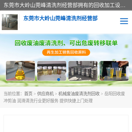
东莞市大岭山莞峰清洗剂经营部拥有的回收加工设备，大量废油回收、废清洗剂回收、废溶剂油回收、机械废油废清洗剂回收、废碳氢回收、碳氢液压油回收、碳氢二氯回收等废清洗剂处理；我们只是提供废旧化工原料的循环使用存放点，执行正规的存放，有正规的回收资质处理。同时我们公司批发零售回收级清洗剂，脱模油再生基础油，质量保证。
东莞市大岭山莞峰清洗剂经营部
废油回收
废清洗剂回收
废溶剂油回收
机械废油废清洗剂回收
废碳氢回收
碳氢液压油回收
当前位置：
首页
>
供应商机
>
机械废油废清洗剂回收
> 岳阳回收废
碳氢二氯回收
回收废三四氯乙烯
冲剪油 润滑清洗行业更好服务 提供快捷上门处理
回收废液压油
回收废切削油
回收废白电油
回收废四氯乙烯