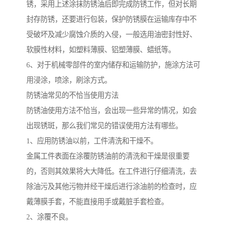
锈，采用上述涂抹防锈油后即完成防锈工作，但对长期
封存防锈，还要进行包装，保护防锈膜在运输库存中不
受破坏及减少腐蚀介质的入侵，一般选用油密封性好、
软膜性材料，如塑料薄膜、铝塑薄膜、蜡纸等。
6、对于机械零部件的室内储存和运输防护，施涂方法可
用浸涂，喷涂，刷涂方式。
防锈油常见的不恰当使用方法
防锈油使用方法不恰当，会出现一些异常的情况，如会
出现锈斑，那么我们常见的错误使用方法有哪些。
1、应用防锈油以前，工件清洗和干燥不。
金属工件表面在涂覆防锈油前的清洗和干燥是很重要
的，否则其效果将大大降低。在工件进行仔细清洗，去
除油污及其他污物并经干燥后进行涂油前的检查时，应
戴薄膜手套，不能直接用手或戴脏手套检查。
2、涂覆不良。