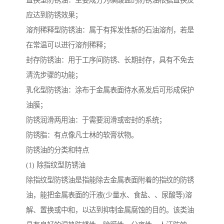
置换型防锈油：主要成分为磺酸盐的防锈油根据置换反
应达到防锈效果；
溶剂稀释型防锈油：属于有挥发性新的石油溶剂，若是
在常温可以进行溶剂稀释；
封存防锈油：用于工序间防锈、长期封存，具有不免去
清洗步骤的功能；
乳化型防锈油：涂布于金属表面待水蒸发后可形成保护
油膜；
防锈润滑两用油：于需要润滑或密封的系统；
防锈脂：有点像凡士林的软膏状物。
防锈油的分类和特点
(1) 除指纹型防锈油
除指纹型防锈油是指能除去金属表面附着的指纹的防锈
油，能把金属表面的汗液(少量水、食盐、、尿酸等)溶
解、置换或中和，以达到抑制金属腐蚀的目的。该类油