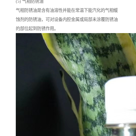
(5) 气相防锈油
气相防锈油是含有油溶性并能在常温下能汽化的气相缓
蚀剂的防锈油，可对设备内腔金属或局部未涂覆防锈油
的部位起到防锈作用。