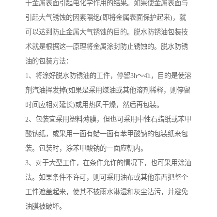
于金属表面引起电化学作用的结果。如果使金属表面与
引起大气锈蚀的因素隔绝(即将金属表面保护起来)，就
可以达到防止金属大气锈蚀的目的。脱水防锈油包装技
术就是根据这一原理将金属涂封防止锈蚀的。脱水防锈
油的包装方法：
1、将涂好脱水防锈油的工件，停留3h～4h，目的是使溶
剂汽油挥发掉(如果是采用煤油或其他溶剂稀释，则停留
时间应相对延长)或用热风干燥，然后再包装。
2、包装宜采用塑料薄膜，但也可采用中性石蜡纸或苯甲
酸钠纸，或采用一面有蜡一面有苯甲酸钠的包装纸来包
装。包装时，涂苯甲酸钠的一面应朝内。
3、对于大型工件，在条件允许的情况下，也可采用涂油
法。如果条件不许可，则可采用油布或其他东西把整个
工件遮盖起来，使其不被雨水淋湿和灰尘沾污，并避免
油膜被破坏。