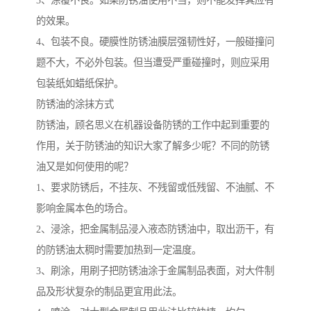
3、涂覆不良。如果防锈油使用不当，则不能发挥其应有
的效果。
4、包装不良。硬膜性防锈油膜层强韧性好，一般碰撞问
题不大，不必外包装。但当遭受严重碰撞时，则应采用
包装纸如蜡纸保护。
防锈油的涂抹方式
防锈油，顾名思义在机器设备防锈的工作中起到重要的
作用，关于防锈油的知识大家了解多少呢？不同的防锈
油又是如何使用的呢？
1、要求防锈后，不挂灰、不残留或低残留、不油腻、不
影响金属本色的场合。
2、浸涂，把金属制品浸入液态防锈油中，取出沥干，有
的防锈油太稠时需要加热到一定温度。
3、刷涂，用刷子把防锈油涂于金属制品表面，对大件制
品及形状复杂的制品更宜用此法。