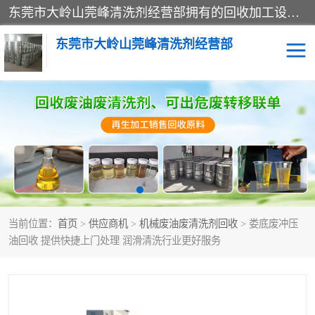
东莞市大岭山莞峰清洗剂经营部拥有的回收加工设备，大量废油回收、废清洗剂回收、废溶剂油回收、机械废油废清洗剂回收、废碳氢回收、碳氢液压油回收、碳氢二氯回收等废清洗剂处理；我们只是提供废旧化工原料的循环使用存放点，执行正规的存放，有正规的回收资质处理。同时我们公司批发零售回收级清洗剂，脱模油再生基础油，质量保证。
东莞市大岭山莞峰清洗剂经营部
废油回收
废清洗剂回收
废溶剂油回收
机械废油废清洗剂回收
废碳氢回收
碳氢液压油回收
当前位置：
首页
>
供应商机
>
机械废油废清洗剂回收
> 娄底废冲压
碳氢二氯回收
回收废三四氯乙烯
油回收 提供快捷上门处理 润滑清洗行业更好服务
回收废液压油
回收废切削油
回收废白电油
回收废四氯乙烯