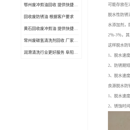
可能存放在
鄂州废冲剪油回收 提供快捷上门处理
脱水性防锈
回收废防锈油 根据客户要求
水添加剂，
黄石回收废冲剪油 提供快捷上门处理
2％-3％
常州废碳氢清洗剂回收 厂家价格
这样脱水防
润滑清洗行业更好服务 阜阳回收废防锈油
1、脱水速
2、防锈期
3、脱水速
良源脱水防
1、脱水速
2、锈蚀时