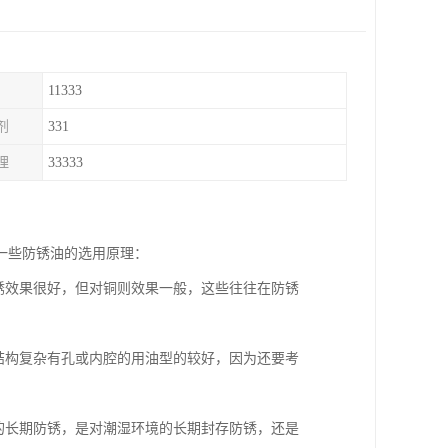
11333
剂
331
理
33333
一些防锈油的选用原理：
锈效果很好，但对铜则效果一般，这些往往在防锈
结构复杂有孔或内腔的用油型的较好，因为还要考
的长期防锈，是对潮湿环境的长期封存防锈，还是