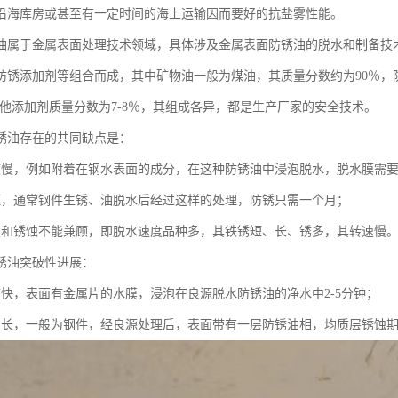
沿海库房或甚至有一定时间的海上运输因而要好的抗盐雾性能。
油属于金属表面处理技术领域，具体涉及金属表面防锈油的脱水和制备技
防锈添加剂等组合而成，其中矿物油一般为煤油，其质量分数约为90％，
，其他添加剂质量分数为7-8％，其组成各异，都是生产厂家的安全技术。
锈油存在的共同缺点是：
度慢，例如附着在钢水表面的成分，在这种防锈油中浸泡脱水，脱水膜需要10
短，通常钢件生锈、油脱水后经过这样的处理，防锈只需一个月；
度和锈蚀不能兼顾，即脱水速度品种多，其铁锈短、长、锈多，其转速慢
锈油突破性进展：
度快，表面有金属片的水膜，浸泡在良源脱水防锈油的净水中2-5分钟；
间长，一般为钢件，经良源处理后，表面带有一层防锈油相，均质层锈蚀期为