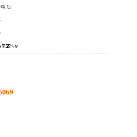
/吨 起
吨
市
碳氢清洗剂
5069