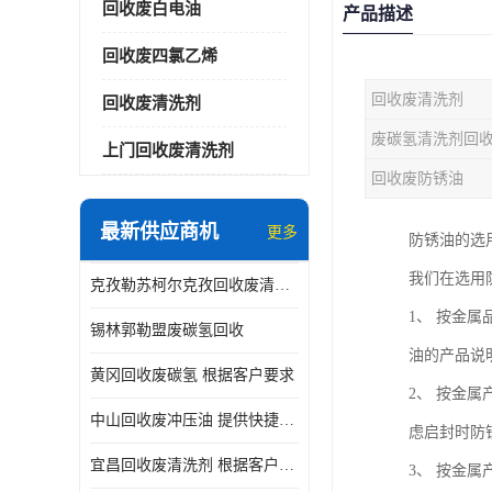
回收废白电油
产品描述
回收废四氯乙烯
回收废清洗剂
回收废清洗剂
废碳氢清洗剂回
上门回收废清洗剂
回收废防锈油
最新供应商机
更多
防锈油的选
我们在选用
克孜勒苏柯尔克孜回收废清洗剂
1、 按金
锡林郭勒盟废碳氢回收
油的产品说
黄冈回收废碳氢 根据客户要求
2、 按金
中山回收废冲压油 提供快捷上门处理
虑启封时防
宜昌回收废清洗剂 根据客户要求
3、 按金