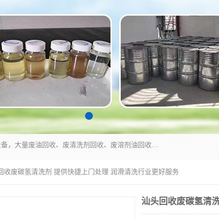
东莞市大岭山莞峰清洗剂经营部拥有的回收加工设备，大量废油回收、废清洗剂回收、废溶剂油回收、机械废油废清洗剂回收、废碳氢回收、碳氢液压油回收、碳氢二氯回收等废清洗剂处理；我们只是提供废旧化工原料的循环使用存放点，执行正规的存放，有正规的回收资质处理。同时我们公司批发零售回收级清洗剂，脱模油再生基础油，质量保证。
头回收废碳氢清洗剂 提供快捷上门处理 润滑清洗行业更好服务
汕头回收废碳氢清洗