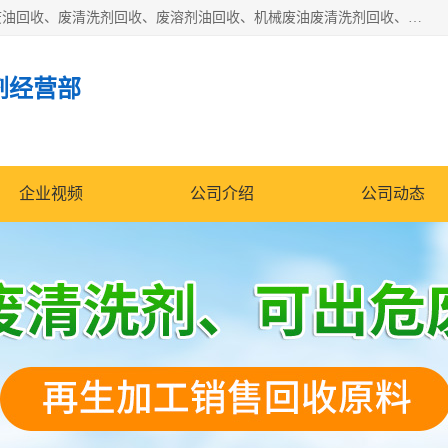
东莞市大岭山莞峰清洗剂经营部拥有的回收加工设备，大量废油回收、废清洗剂回收、废溶剂油回收、机械废油废清洗剂回收、废碳氢回收、碳氢液压油回收、碳氢二氯回收等废清洗剂处理；我们只是提供废旧化工原料的循环使用存放点，执行正规的存放，有正规的回收资质处理。同时我们公司批发零售回收级清洗剂，脱模油再生基础油，质量保证。
剂经营部
企业视频
公司介绍
公司动态