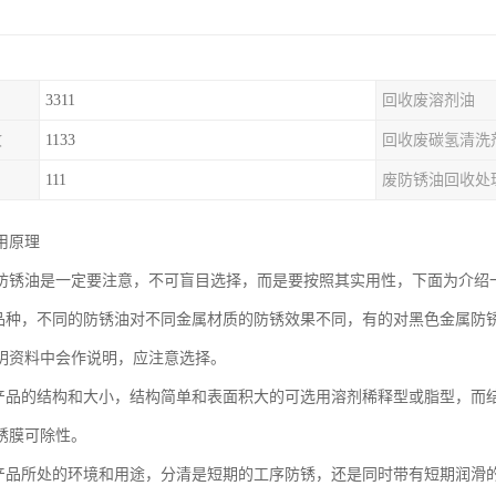
3311
回收废溶剂油
收
1133
回收废碳氢清洗
111
废防锈油回收处
用原理
防锈油是一定要注意，不可盲目选择，而是要按照其实用性，下面为介绍
属品种，不同的防锈油对不同金属材质的防锈效果不同，有的对黑色金属防
明资料中会作说明，应注意选择。
属产品的结构和大小，结构简单和表面积大的可选用溶剂稀释型或脂型，而
锈膜可除性。
属产品所处的环境和用途，分清是短期的工序防锈，还是同时带有短期润滑