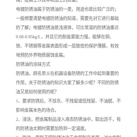
械，提高工作效率和加工的质量。
电镀防锈油属于防锈油的一类，用途也是比较广泛的；
一般想要清楚电镀防锈油的知道，需要先对它进行基础
的了解；电镀防锈油是浅液体，可比常温的防锈油重达
0.68-0.85kg/L，并且它的耐盐雾能力强，能够在铜、
铁、不锈钢等金属表面形成一层致密的保护薄膜，有效
地预防外界物质腐蚀金属。
防锈油的涂抹方式
防锈油，顾名思义在机器设备防锈的工作中起到重要的
作用，关于防锈油的知识大家了解多少呢？不同的防锈
油又是如何使用的呢？
1、要求防锈后，不挂灰、不残留或低残留、不油腻、不
影响金属本色的场合。
2、浸涂，把金属制品浸入液态防锈油中，取出沥干，有
的防锈油太稠时需要加热到一定温度。