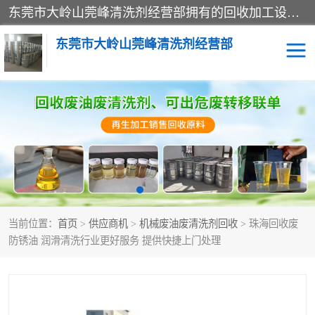
东莞市大岭山莞峰清洗剂经营部拥有的回收加工设备，大量废油回收、废清洗剂回收、废溶剂油回收、机械废油废清洗剂回收、废碳氢回收、碳氢液压油回收、碳氢二氯回收等废清洗剂处理；我们只是提供废旧化工原料的循环使用存放点，执行正规的存放，有正规的回收资质处理。同时我们公司批发零售回收级清洗剂，脱模油再生基础油，质量保证。
东莞市大岭山莞峰清洗剂经营部
废油回收
废清洗剂回收
废溶剂油回收
机械废油废清洗剂回收
废碳氢回收
碳氢液压油回收
当前位置：
首页
>
供应商机
>
机械废油废清洗剂回收
> 珠海回收废
碳氢二氯回收
回收废三四氯乙烯
防锈油 润滑清洗行业更好服务 提供快捷上门处理
回收废液压油
回收废切削油
回收废白电油
回收废四氯乙烯