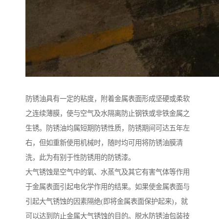
防锈油具有一定的粘度，附着金属表面形成坚硬或柔软
之连续薄膜，使与空气及水隔离防止钢铁或非铁金属之
生锈。防锈油均属短期防锈性质，防锈期间可达五年左
右，但如重新使用机械时，随时均可用将防锈油膜清
洗，此为有别于性防锈用的防锈漆。
大气锈蚀是空气中的氧、水蒸气及其它有害气体等作用
于金属表面引起电化学作用的结果。如果使金属表面与
引起大气锈蚀的因素隔绝(即将金属表面保护起来)，就
可以达到防止金属大气锈蚀的目的。脱水防锈油包装技