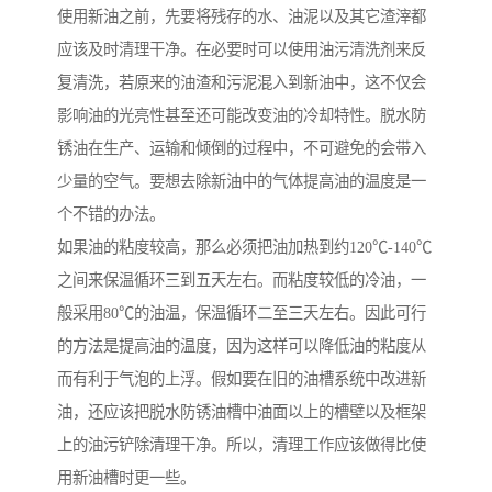
使用新油之前，先要将残存的水、油泥以及其它渣滓都
应该及时清理干净。在必要时可以使用油污清洗剂来反
复清洗，若原来的油渣和污泥混入到新油中，这不仅会
影响油的光亮性甚至还可能改变油的冷却特性。脱水防
锈油在生产、运输和倾倒的过程中，不可避免的会带入
少量的空气。要想去除新油中的气体提高油的温度是一
个不错的办法。
如果油的粘度较高，那么必须把油加热到约120℃-140℃
之间来保温循环三到五天左右。而粘度较低的冷油，一
般采用80℃的油温，保温循环二至三天左右。因此可行
的方法是提高油的温度，因为这样可以降低油的粘度从
而有利于气泡的上浮。假如要在旧的油槽系统中改进新
油，还应该把脱水防锈油槽中油面以上的槽壁以及框架
上的油污铲除清理干净。所以，清理工作应该做得比使
用新油槽时更一些。